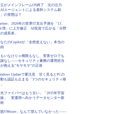
日立がメインフレームOS終了 次の注力
「AIエージェントによる基幹システム刷
新」の実態は？
artner、2026年の世界IT支出予測を「13.
5％増」に上方修正 AI投資で広がる「分野
間の成長差」
なたのCopilotが「全然使えない」本当の
理由
人もいなけりゃ権限もなし、実害ゼロでも
感謝なし――セキュリティ兼務の運用担当
が抱える“モヤモヤ”の正体
indows Updateで要注意 甘く見るとPCの
起動も認証も止まる「3つのセキュリティ移
行」
光ファイバーはもう古い」「2035年宇宙
の旅」 実運用へ向かうデータセンター新
技術
脱VMware」なんて望んでいなかった――