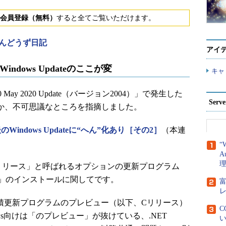
会員登録（無料）
すると全てご覧いただけます。
んどうず日記
アイ
のWindows Updateのここが変
キャ
May 2020 Update（バージョン2004）」で発生した
Ser
化というか、不可思議なところを指摘しました。
date後のWindows Updateに“へん”化あり［その2］
（本連
“
A
リリース」と呼ばれるオプションの更新プログラム
」のインストールに関してです。
rk向け累積更新プログラムのプレビュー（以下、Cリリース）
C
ws向けは「のプレビュー」が抜けている、.NET
い