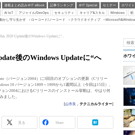
連載まとめ読み＠IT eBook
記事ランキング
＠IT Special
セミナー
ホワイト
AI IoT
アジャイル/DevOps
セキュリティ
キャリア&スキル
Windows
初
り動かし守り生かす
ローコード/ノーコード
クラウドネイティブ
Microsoft&Windo
Server & Storage
HTML5 + UX
May 2020 Update後のWindows Updateに“...
Smart & Social
Coding Edge
 Update後のWindows Updateに“へ
ホワ
Java Agile
Database Expert
020 Update（バージョン2004）に3回目のオプションの更新（Cリリー
Linux ＆ OSS
ws 10 バージョン1809～1909から1週間以上（今回は15日）、
バージョン2004におけるCリリースのインストール挙動は、やはり何
Master of IP Networ
みました。
Security & Trust
[
山市良
，
テクニカルライター
]
Test & Tools
Insider.NET
見る
Share
ブログ