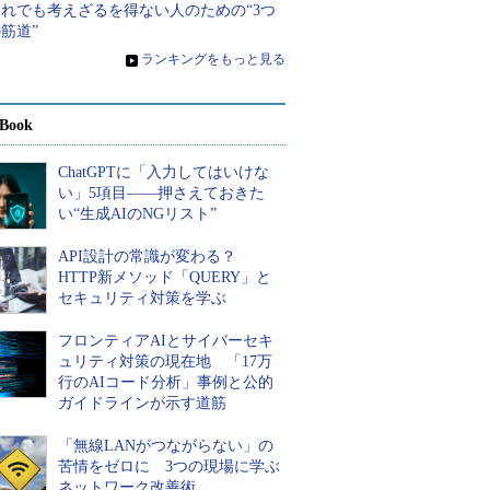
それでも考えざるを得ない人のための“3つ
筋道”
»
ランキングをもっと見る
Book
ChatGPTに「入力してはいけな
い」5項目――押さえておきた
い“生成AIのNGリスト”
API設計の常識が変わる？
HTTP新メソッド「QUERY」と
セキュリティ対策を学ぶ
フロンティアAIとサイバーセキ
ュリティ対策の現在地 「17万
行のAIコード分析」事例と公的
ガイドラインが示す道筋
「無線LANがつながらない」の
苦情をゼロに 3つの現場に学ぶ
ネットワーク改善術