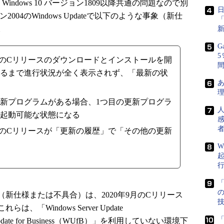
Windows 10 バージョン1809以降共通の問題なので別
ン2004のWindows Updateで以下のような事象（新仕
。
G
ameworkのCリリースのダウンロードとインストールを開
るまで進行状況が全く表示されず、「最新の状
あ
新プログラムがある場合、1つ目の更新プログラ
起動可能な状態になる
者
ameworkのCリリースが「更新の履歴」で「その他の更新
W
「
仕様または不具合）は、2020年9月のCリリース
Windows Server Update
「
Update for Business（WUfB）」を利用していない環境下