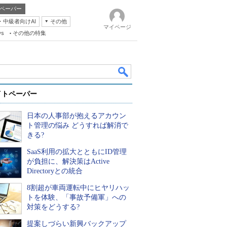
ペーパー
・中級者向けAI
その他
マイページ
ws
その他の特集
イトペーパー
日本の人事部が抱えるアカウン
ト管理の悩み どうすれば解消で
きる?
SaaS利用の拡大とともにID管理
k
が負担に、解決策はActive
Directoryとの統合
8割超が車両運転中にヒヤリハッ
トを体験、「事故予備軍」への
対策をどうする?
提案しづらい新興バックアップ