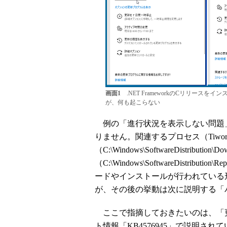
画面1
.NET FrameworkのCリリー
が、何も起こらない
例の「進行状況を表示しない問題」
りません。関連するプロセス（Tiwork
（C:\Windows\SoftwareDistribution
（C:\Windows\SoftwareDistribu
ードやインストールが行われている
が、その後の挙動は次に説明する「
ここで指摘しておきたいのは、「
ト情報「KB4576945」で説明されているW