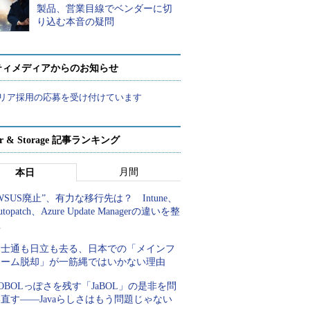
製品、営業目線でベンダーに切
り込む本音の疑問
ティメディアからのお知らせ
リア採用の応募を受け付けています
ver & Storage 記事ランキング
月間
本日
WSUS廃止”、有力な移行先は？ Intune、
utopatch、Azure Update Managerの違いを整
理
富士通も日立も去る、日本での「メインフ
レーム脱却」が一筋縄ではいかない理由
OBOLっぽさを残す「JaBOL」の是非を問
直す――Javaらしさはもう問題じゃない