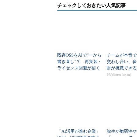
チェックしておきたい人気記事
既存OSSをAIで“一から
チームが本音で
書き直し”？ 再実装・
交わし合い、多
ライセンス回避が招く
財が挑戦できる
対立と分断
PR(dentsu Japan)
「AI活用が進む企業」
弥生が脆弱性や