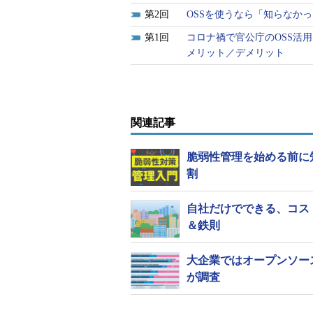
2
OSSを使うなら「知らなか
1
コロナ禍で官公庁のOSS活
メリット／デメリット
関連記事
脆弱性管理を始める前に
割
自社だけでできる、コス
＆鉄則
大企業ではオープンソースがベ
が調査