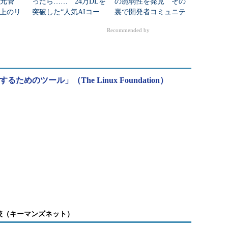
一元管
ったら…… 24万DLを
の脆弱性を発見 その
以上のリ
突破した“人気AIコー
裏で開発者コミュニテ
ド”の正体
ィーに走る緊張
Recommended by
のツール」（The Linux Foundation）
較（キーマンズネット）