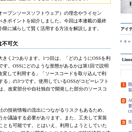
（オープンソースソフトウェア）の理念やライセン
るべきポイントを紹介しました。今回は本連載の最終
最小限に減らして賢く活用する方法を解説します。
アイ
キャ
は不可欠
きく2つあります。1つ目は、「どのようにOSSを利
Lin
です。OSSにどのような形態があるかは第1回で説明
を改変して利用する」「ソースコードを取り込んで利
する」の3つです。使用しているOSSがコピーレフト
既
は、改変部分や自社独自で開発した部分のソースコ
要
社の技術情報の流出につながるリスクもあるため、
O
うか議論する必要があります。また、工夫して実装
生
ことも可能です。とはいえ、利用しようとしていた