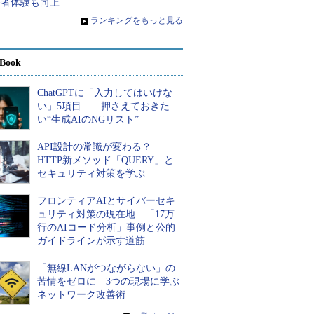
発者体験も向上
»
ランキングをもっと見る
Book
ChatGPTに「入力してはいけな
い」5項目――押さえておきた
い“生成AIのNGリスト”
API設計の常識が変わる？
HTTP新メソッド「QUERY」と
セキュリティ対策を学ぶ
フロンティアAIとサイバーセキ
ュリティ対策の現在地 「17万
行のAIコード分析」事例と公的
ガイドラインが示す道筋
「無線LANがつながらない」の
苦情をゼロに 3つの現場に学ぶ
ネットワーク改善術