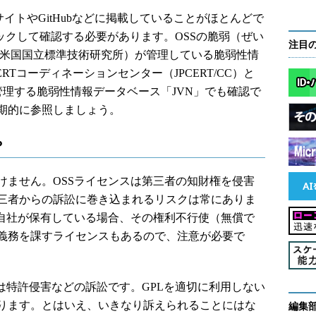
イトやGitHubなどに掲載していることがほとんどで
ックして確認する必要があります。OSSの脆弱（ぜい
注目
（米国国立標準技術研究所）が管理している脆弱性情
RTコーディネーションセンター（JPCERT/CC）と
管理する脆弱性情報データベース「JVN」でも確認で
期的に参照しましょう。
？
ません。OSSライセンスは第三者の知財権を侵害
三者からの訴訟に巻き込まれるリスクは常にありま
を自社が保有している場合、その権利不行使（無償で
義務を課すライセンスもあるので、注意が必要で
は特許侵害などの訴訟です。GPLを適切に利用しない
ります。とはいえ、いきなり訴えられることにはな
編集