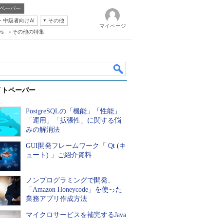
ペーパー
・中級者向けAI
その他
マイページ
ws
その他の特集
イトペーパー
PostgreSQLの「機能」「性能」
「運用」「拡張性」に関する悩
みの解消法
GUI開発フレームワーク「 Qt (キ
k
ュート) 」ご紹介資料
ノンプログラミングで開発、
「Amazon Honeycode」を使った
業務アプリ作成方法
マイクロサービスを補完するJava