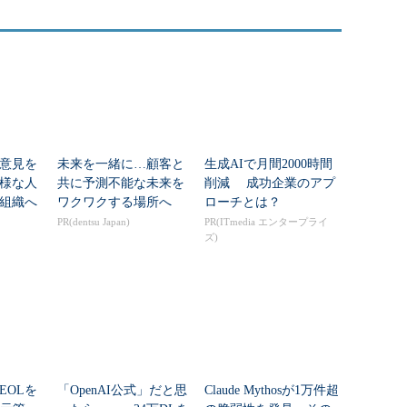
意見を
未来を一緒に…顧客と
生成AIで月間2000時間
様な人
共に予測不能な未来を
削減 成功企業のアプ
組織へ
ワクワクする場所へ
ローチとは？
PR(dentsu Japan)
PR(ITmedia エンタープライ
ズ)
EOLを
「OpenAI公式」だと思
Claude Mythosが1万件超