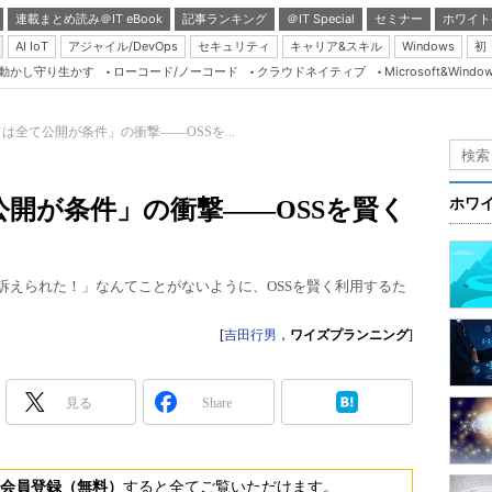
連載まとめ読み＠IT eBook
記事ランキング
＠IT Special
セミナー
ホワイト
AI IoT
アジャイル/DevOps
セキュリティ
キャリア&スキル
Windows
初
り動かし守り生かす
ローコード/ノーコード
クラウドネイティブ
Microsoft&Windo
Server & Storage
HTML5 + UX
は全て公開が条件」の衝撃――OSSを...
Smart & Social
Coding Edge
開が条件」の衝撃――OSSを賢く
ホワ
Java Agile
Database Expert
訴えられた！」なんてことがないように、OSSを賢く利用するた
Linux ＆ OSS
Master of IP Networ
[
吉田行男
，
ワイズプランニング
]
Security & Trust
見る
Share
Test & Tools
Insider.NET
ブログ
会員登録（無料）
すると全てご覧いただけます。