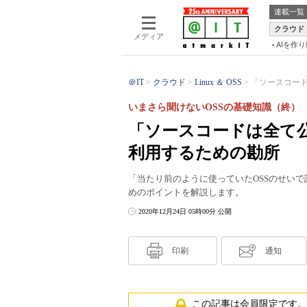
連載一覧
クラウド
メディア
AIを作
＠IT
クラウド
Linux ＆ OSS
「ソースコード
いまさら聞けないOSSの基礎知識（終）
「ソースコードは全て公
利用するための勘所
「当たり前のように使っていたOSSのせいで
めのポイントを解説します。
2020年12月24日 05時00分 公開
印刷
通知
この記事は会員限定です。