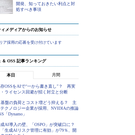
開発、知っておきたい利点と対
処すべき事項
ティメディアからのお知らせ
リア採用の応募を受け付けています
ux ＆ OSS 記事ランキング
月間
本日
存OSSをAIで“一から書き直し”？ 再実
装・ライセンス回避が招く対立と分断
AI基盤の負荷とコスト増どう抑える？ 主
テクノロジー企業が採用、NVIDIAの推論
SS「Dynamo」
成AI導入の壁、「OSPO」が突破口に？
「生成AIリスク管理に有効」が79％、開