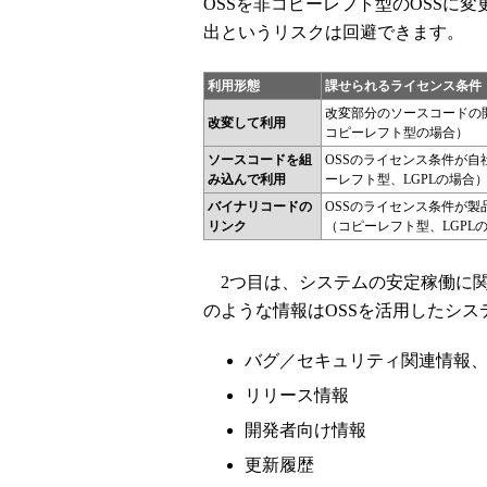
OSSを非コピーレフト型のOSSに
出というリスクは回避できます。
利用形態
課せられるライセンス条件
改変部分のソースコードの
改変して利用
コピーレフト型の場合）
ソースコードを組
OSSのライセンス条件が
み込んで利用
ーレフト型、LGPLの場合
バイナリコードの
OSSのライセンス条件が
リンク
（コピーレフト型、LGPL
2つ目は、システムの安定稼働に関
のような情報はOSSを活用したシ
バグ／セキュリティ関連情報
リリース情報
開発者向け情報
更新履歴