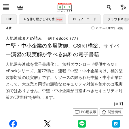
TOP
AIを作り動かし守り生かす
ロー/ノーコード
クラウドネイ
連載
2021年3月22日 公開
人気連載まとめ読み！ ＠IT eBook（77）
中堅・中小企業の多層防御、CSIRT構築、サイバ
ー演習の現実解が学べる無料の電子書籍
人気過去連載を電子書籍化し、無料ダウンロード提供する＠IT
eBookシリーズ。第77弾は、連載『中堅・中小企業向け、標的型
攻撃対策の現実解』です。リソースの限られた中堅・中小企業に
とって、大企業と同等の頑強なセキュリティ対策を施すのは現実
的ではありません。中堅・中小企業が目指すべきセキュリティ対
策の“現実解“を解説します。
[＠IT]
PC用表示
関連情報