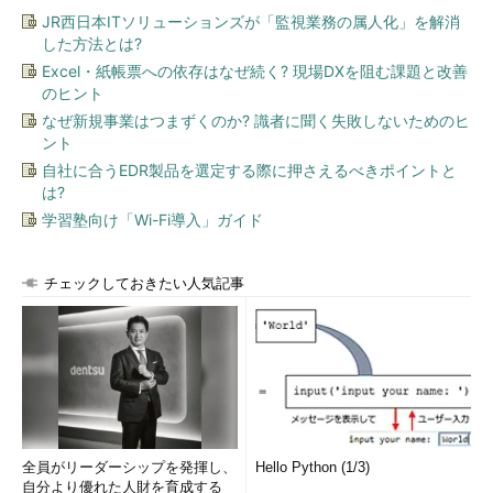
JR西日本ITソリューションズが「監視業務の属人化」を解消
した方法とは?
Excel・紙帳票への依存はなぜ続く? 現場DXを阻む課題と改善
のヒント
なぜ新規事業はつまずくのか? 識者に聞く失敗しないためのヒ
ント
自社に合うEDR製品を選定する際に押さえるべきポイントと
は?
学習塾向け「Wi-Fi導入」ガイド
チェックしておきたい人気記事
全員がリーダーシップを発揮し、
Hello Python (1/3)
自分より優れた人財を育成する