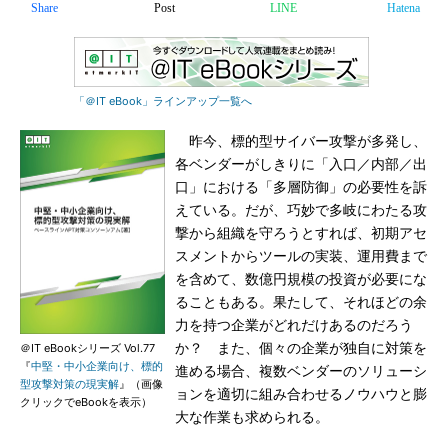
Share
Post
LINE
Hatena
「＠IT eBook」ラインアップ一覧へ
昨今、標的型サイバー攻撃が多発し、
各ベンダーがしきりに「入口／内部／出
口」における「多層防御」の必要性を訴
えている。だが、巧妙で多岐にわたる攻
撃から組織を守ろうとすれば、初期アセ
スメントからツールの実装、運用費まで
を含めて、数億円規模の投資が必要にな
ることもある。果たして、それほどの余
力を持つ企業がどれだけあるのだろう
か？ また、個々の企業が独自に対策を
＠IT eBookシリーズ Vol.77
『
中堅・中小企業向け、標的
進める場合、複数ベンダーのソリューシ
型攻撃対策の現実解
』（画像
ョンを適切に組み合わせるノウハウと膨
クリックでeBookを表示）
大な作業も求められる。