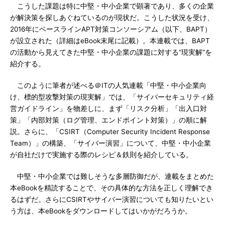
こうした課題は特に中堅・中小企業で顕著であり、多くの企業
が解決策を探しあぐねているのが現状だ。こうした状況を受け、
2016年にベースラインAPT対策コンソーシアム（以下、BAPT）
が設立された（詳細はeBook末尾に記載）。本連載では、BAPT
の活動から見えてきた中堅・中小企業の課題に対する“現実解”を
紹介する。
このように筆者が述べる＠ITの人気連載「中堅・中小企業向
け、標的型攻撃対策の現実解」では、「サイバーセキュリティ経
営ガイドライン」を物差しに、まず「リスク分析」「出入口対
策」「内部対策（ログ管理、エンドポイント対策）」の順に解
説。さらに、「CSIRT（Computer Security Incident Response
Team）」の構築、「サイバー演習」について、中堅・中小企業
が自社だけで実施する際のレシピ＆鉄則を紹介している。
中堅・中小企業では難しそうな多層防御だが、連載をまとめた
本eBookを精読することで、その具体的な方法を正しく理解でき
るはずだ。さらにCSIRTやサイバー演習についても知りたいとい
う方は、本eBookをダウンロードしてはいかがだろうか。