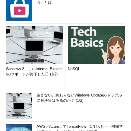
点」とは
Windows 8、古いInternet Explore
NoSQL
rのサポートが終了した日 (1/2)
進まない、終わらないWindows Updateのトラブル
に解決策はあるのか？ (1/2)
AWS／Azure上でTensorFlow、CNTKを――機械学