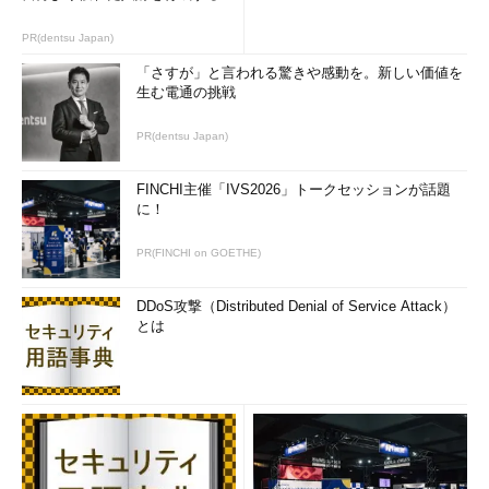
PR(dentsu Japan)
「さすが」と言われる驚きや感動を。新しい価値を
生む電通の挑戦
PR(dentsu Japan)
FINCHI主催「IVS2026」トークセッションが話題
に！
PR(FINCHI on GOETHE)
DDoS攻撃（Distributed Denial of Service Attack）
とは