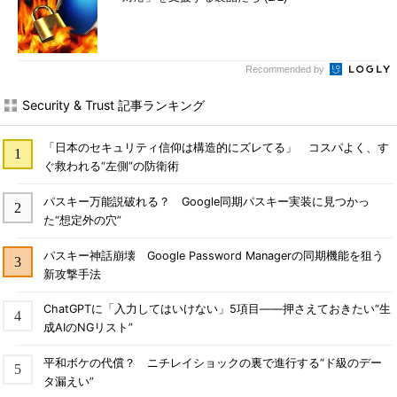
Recommended by
Security & Trust 記事ランキング
「日本のセキュリティ信仰は構造的にズレてる」 コスパよく、す
ぐ救われる“左側”の防衛術
パスキー万能説破れる？ Google同期パスキー実装に見つかっ
た“想定外の穴”
パスキー神話崩壊 Google Password Managerの同期機能を狙う
新攻撃手法
ChatGPTに「入力してはいけない」5項目――押さえておきたい“生
成AIのNGリスト”
平和ボケの代償？ ニチレイショックの裏で進行する“ド級のデー
タ漏えい”