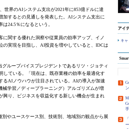
）、世界のAIシステム支出が2021年に853億ドルに達
へと増加するとの見通しを発表した。AIシステム支出に
長率は24.5％になるという。
アイ
客に関する優れた洞察や従業員の効率アップ、イノ
キャ
の実現を目指し、AI投資を増やしていると、IDCは
Sma
担当グループバイスプレジデントであるリツ・ジョティ
説明している。「現在は、既存業種の効率を最適化す
るAIノウハウが注目されている。AIの導入が加速
G
（機械学習／ディープラーニング）アルゴリズムが増
ン
が興り、ビジネスを収益化する新しい機会が生まれ
M
G
業種別やユースケース別、技術別、地域別の観点から展
「