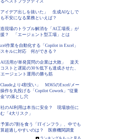
するベストプラクティス
「アイデア出しを抜いた」 生成AIなしで
最も不安になる業務といえば？
製造現場のトラブル解消を「AI工場長」が
支援？ 「エージェント型工場」とは
xcel作業を自動化する「Copilot in Excel」
がスキルに対応 何ができる？
「AI活用が単発質問の企業は大敗」 楽天
にコストと遅延の30％低下も達成させた、
AIエージェント運用の勝ち筋
Claudeより4割安い」 M365のExcel/メー
操作を丸投げる「Copilot Cowork」“従量
金”の落とし穴
自社のAI利用は本当に安全？ 現場放任に
潜む「4大リスク」
I予算の7割を食う「ITインフラ」、中でも
予算超過しやすいのは？ 医療機関調査
»
ランキングをもっと見る