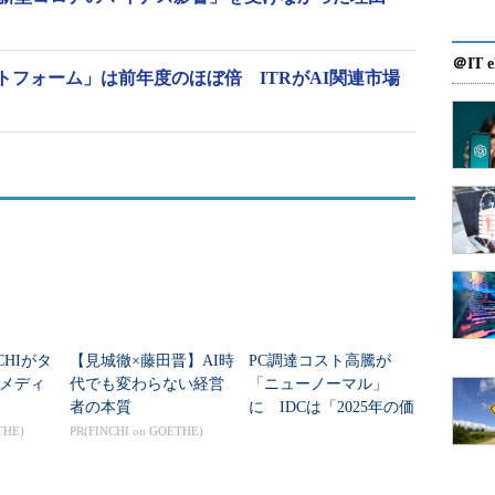
＠IT e
フォーム」は前年度のほぼ倍 ITRがAI関連市場
CHIがタ
【見城徹×藤田晋】AI時
PC調達コスト高騰が
メディ
代でも変わらない経営
「ニューノーマル」
者の本質
に IDCは「2025年の価
格水準に戻ることはな
THE)
PR(FINCHI on GOETHE)
い」と予測