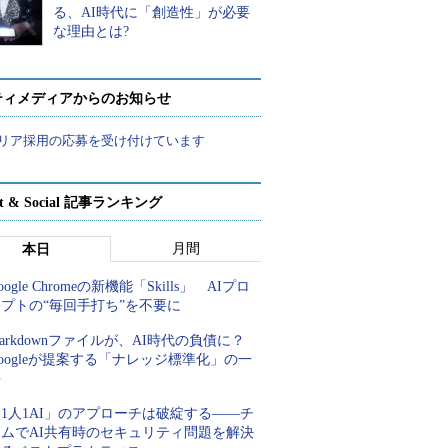
る、AI時代に「創造性」が必要
な理由とは?
ティメディアからのお知らせ
リア採用の応募を受け付けています
rt & Social 記事ランキング
月間
本日
oogle Chromeの新機能「Skills」 AIプロ
プトの“毎回手打ち”を不要に
arkdownファイルが、AI時代の負債に？
oogleが提案する「ナレッジ標準化」の一
手
1人1AI」のアプローチは破綻する――チ
ームでAI共有時のセキュリティ問題を解決