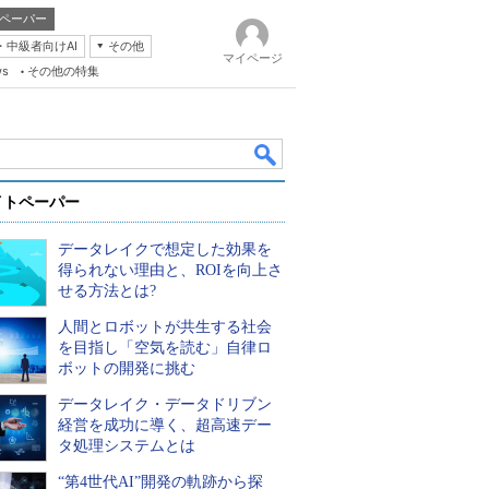
ペーパー
・中級者向けAI
その他
マイページ
ws
その他の特集
イトペーパー
データレイクで想定した効果を
得られない理由と、ROIを向上さ
せる方法とは?
人間とロボットが共生する社会
k
を目指し「空気を読む」自律ロ
ボットの開発に挑む
データレイク・データドリブン
経営を成功に導く、超高速デー
タ処理システムとは
“第4世代AI”開発の軌跡から探