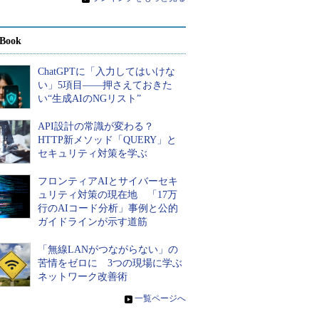
Book
ChatGPTに「入力してはいけな
い」5項目――押さえておきた
い“生成AIのNGリスト”
API設計の常識が変わる？
HTTP新メソッド「QUERY」と
セキュリティ対策を学ぶ
フロンティアAIとサイバーセキ
ュリティ対策の現在地 「17万
行のAIコード分析」事例と公的
ガイドラインが示す道筋
「無線LANがつながらない」の
苦情をゼロに 3つの現場に学ぶ
ネットワーク改善術
»
一覧ページへ