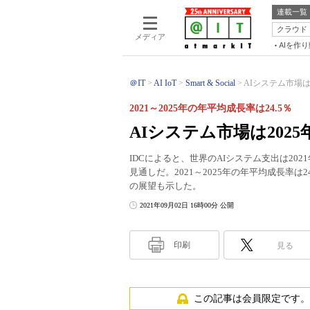
連載一覧
クラウド
メディア
AIを作
＠IT
AI IoT
Smart & Social
AIシステム市場は2
2021～2025年の年平均成長率は24.5％
AIシステム市場は2025
IDCによると、世界のAIシステム支出は202
見通しだ。2021～2025年の年平均成長率
の展望も示した。
2021年09月02日 16時00分 公開
印刷
見る
この記事は会員限定です。