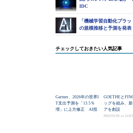
IDC
「機械学習自動化プラット
の規模推移と予測を発表
チェックしておきたい人気記事
Gartner、2026年の世界I
GOETHEとFIN
T支出予測を「13.5％
ッグを組み、新
増」に上方修正 AI投
アを創設
資で広がる「分野間の
PR(FINCHI on GOE
成長差」