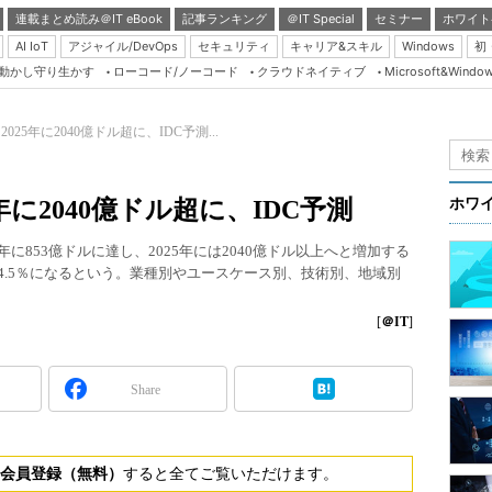
連載まとめ読み＠IT eBook
記事ランキング
＠IT Special
セミナー
ホワイト
AI IoT
アジャイル/DevOps
セキュリティ
キャリア&スキル
Windows
初
り動かし守り生かす
ローコード/ノーコード
クラウドネイティブ
Microsoft&Windo
Server & Storage
HTML5 + UX
025年に2040億ドル超に、IDC予測...
Smart & Social
Coding Edge
年に2040億ドル超に、IDC予測
ホワ
Java Agile
1年に853億ドルに達し、2025年には2040億ドル以上へと増加する
Database Expert
は24.5％になるという。業種別やユースケース別、技術別、地域別
Linux ＆ OSS
[
＠IT
]
Master of IP Networ
Security & Trust
Share
Test & Tools
Insider.NET
会員登録（無料）
すると全てご覧いただけます。
ブログ