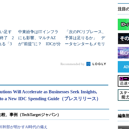
注目
い足す
中東紛争はITインフラ
「次のPCリプレース、
終了 2
にも影響、マルチAZ
予算は足りるか」 デ
れる「3
が“前提”に？ IDCが分
ータセンターもメモリ
、IDC予
析
価格もAI需要で様変わ
り
Recommended by
lutions Will Accelerate as Businesses Seek Insights,
ording to a New IDC Spending Guide（プレスリリース）
編集