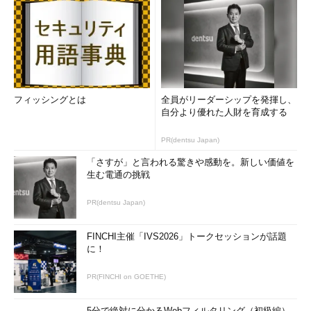
フィッシングとは
全員がリーダーシップを発揮し、
自分より優れた人財を育成する
PR(dentsu Japan)
「さすが」と言われる驚きや感動を。新しい価値を
生む電通の挑戦
PR(dentsu Japan)
FINCHI主催「IVS2026」トークセッションが話題
に！
PR(FINCHI on GOETHE)
5分で絶対に分かるWebフィルタリング（初級編）