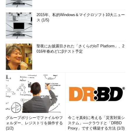
2015年、私的Windows＆マイクロソフト10大ニュー
ス (1/5)
聖夜にお披露目された「さくらのIoT Platform」、2
016年春めどにβテスト予定
グループポリシーでファイルやフ
今こそ真剣に考える「災害対策シ
ォルダー、レジストリを操作する
ステム」──クラウドと「DRBD
(1/2)
Proxy」ですぐ構築する方法 (1/3)