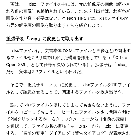
実は、「.xlsx」ファイルの中には、元の解像度の画像（縮小さ
れる前の画像）も格納されている。これを取り出せば、わざわざ
画像を作り直す必要はない。本Tech TIPSでは、xlsxファイルか
ら元の解像度の画像を取り出す方法を紹介しよう。
拡張子を「.zip」に変更して取り出す
.xlsxファイルは、文書本体のXMLファイルと画像などの関連す
るファイルをZIP形式で圧縮した構造を採用している（「Office
Open XML」として仕様が決められている）。拡張子は「.xlsx」
だが、実体はZIPファイルというわけだ。
そこで、拡張子を「.zip」に変更し、.xlsxファイルをZIPファイ
ルとして認識させることで、関連するファイルを抜き出そう。
誤って.xlsxファイルを壊してしまっても困らないように、ファ
イルをコピーしておこう。コピーしたファイルを少し間隔を開け
て2回クリックするか、右クリックメニューから［名前の変更］
を選択して、ファイル名の拡張子を「.xlsx」から「.zip」に変更
する。［名前の変更］ダイアログ（警告ダイアログ）が表示され