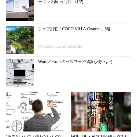
ーマンス向上に注目 (1/2)
シェア別荘「COCO VILLA Owners」3選
PR(COCO VILLA on GOETHE)
Word／Excelのパスワード保護も使いよう
“必要ないもの／使わないもの”は
GOETHEとFINCHIがタッグを組