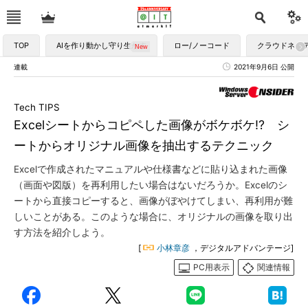
TOP
AIを作り動かし守り生かす
ロー/ノーコード
クラウドネイ
連載
2021年9月6日 公開
Tech TIPS
Excelシートからコピペした画像がボケボケ!? シ
ートからオリジナル画像を抽出するテクニック
Excelで作成されたマニュアルや仕様書などに貼り込まれた画像
（画面や図版）を再利用したい場合はないだろうか。Excelのシ
ートから直接コピーすると、画像がぼやけてしまい、再利用が難
しいことがある。このような場合に、オリジナルの画像を取り出
す方法を紹介しよう。
[
小林章彦
，デジタルアドバンテージ]
PC用表示
関連情報