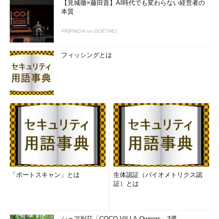
【見城徹×藤田晋】AI時代でも変わらない経営者の
本質
PR(FINCHI on GOETHE)
フィッシングとは
「ポートスキャン」とは
生体認証（バイオメトリクス認
証）とは
シェア別荘「COCO VILLA Owners」3選