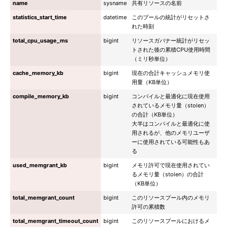
name
sysname
共有リソースの名前
statistics_start_time
datetime
このプールの統計がリセットさ
れた時刻
total_cpu_usage_ms
bigint
リソースガバナー統計がリセッ
トされた後の累積CPU使用時間
（ミリ秒単位）
cache_memory_kb
bigint
現在の合計キャッシュメモリ使
用量（KB単位）
compile_memory_kb
bigint
コンパイルと最適化に現在使用
されているメモリ量（stolen）
の合計（KB単位）
大半はコンパイルと最適化に使
用されるが、他のメモリユーザ
ーに使用されている可能性もあ
る
used_memgrant_kb
bigint
メモリ許可で現在使用されてい
るメモリ量（stolen）の合計
（KB単位）
total_memgrant_count
bigint
このリソースプール内のメモリ
許可の累積数
total_memgrant_timeout_count
bigint
このリソースプールにおけるメ