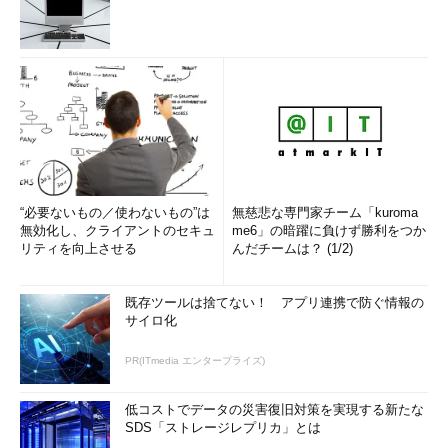
“必要ないもの／使わないもの”は
無慈悲な専門家チーム「kuroma
無効化し、クライアントのセキュ
me6」の暗躍に負けず勝利をつか
リティを向上させる
んだチームは？ (1/2)
既存ツールは捨てない！ アプリ連携で防ぐ情報の
サイロ化
PR(ITmedia エンタープライズ)
低コストでデータの災害復旧対策を実現する新たな
SDS「ストレージレプリカ」とは