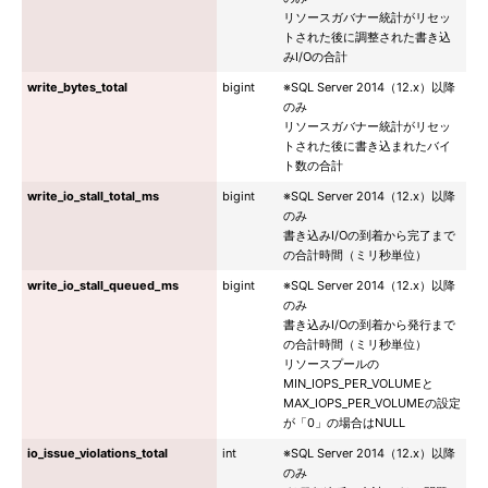
リソースガバナー統計がリセッ
トされた後に調整された書き込
みI/Oの合計
write_bytes_total
bigint
※SQL Server 2014（12.x）以降
のみ
リソースガバナー統計がリセッ
トされた後に書き込まれたバイ
ト数の合計
write_io_stall_total_ms
bigint
※SQL Server 2014（12.x）以降
のみ
書き込みI/Oの到着から完了まで
の合計時間（ミリ秒単位）
write_io_stall_queued_ms
bigint
※SQL Server 2014（12.x）以降
のみ
書き込みI/Oの到着から発行まで
の合計時間（ミリ秒単位）
リソースプールの
MIN_IOPS_PER_VOLUMEと
MAX_IOPS_PER_VOLUMEの設定
が「0」の場合はNULL
io_issue_violations_total
int
※SQL Server 2014（12.x）以降
のみ