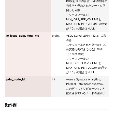
I/O発行違反の合計。I/Oの問題の
発生率が予約されたレートを下
回った回数
リソースプールの
MIN_IOPS_PER_VOLUMEと
MAX_IOPS_PER_VOLUMEの設定
が「0」の場合はNULL
io_issue_delay_total_ms
bigint
※SQL Server 2014（12.x）以降
のみ
スケジュールされた発行からI/O
の実際の発行までの合計時間
（ミリ秒単位）
リソースプールの
MIN_IOPS_PER_VOLUMEと
MAX_IOPS_PER_VOLUMEの設定
が「0」の場合はNULL
pdw_node_id
int
※Azure Synapse Analytics、
Parallel Data Warehouseのみ
このディストリビューションが
配置されているノードの識別子
動作例