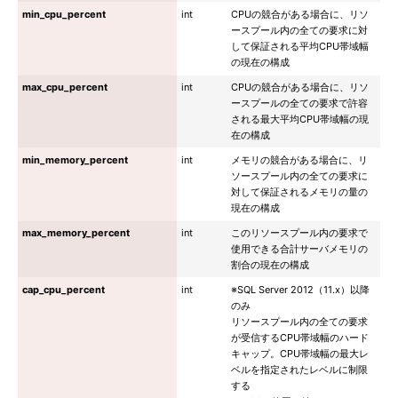
min_cpu_percent
int
CPUの競合がある場合に、リソ
ースプール内の全ての要求に対
して保証される平均CPU帯域幅
の現在の構成
max_cpu_percent
int
CPUの競合がある場合に、リソ
ースプールの全ての要求で許容
される最大平均CPU帯域幅の現
在の構成
min_memory_percent
int
メモリの競合がある場合に、リ
ソースプール内の全ての要求に
対して保証されるメモリの量の
現在の構成
max_memory_percent
int
このリソースプール内の要求で
使用できる合計サーバメモリの
割合の現在の構成
cap_cpu_percent
int
※SQL Server 2012（11.x）以降
のみ
リソースプール内の全ての要求
が受信するCPU帯域幅のハード
キャップ。CPU帯域幅の最大レ
ベルを指定されたレベルに制限
する