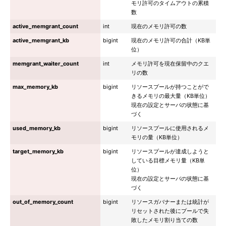
モリ許可のタイムアウトの累積
数
active_memgrant_count
int
現在のメモリ許可の数
active_memgrant_kb
bigint
現在のメモリ許可の合計（KB単
位）
memgrant_waiter_count
int
メモリ許可を現在保留中のクエ
リの数
max_memory_kb
bigint
リソースプールが持つことがで
きるメモリの最大量（KB単位）
現在の設定とサーバの状態に基
づく
used_memory_kb
bigint
リソースプールに使用されるメ
モリの量（KB単位）
target_memory_kb
bigint
リソースプールが達成しようと
している目標メモリ量（KB単
位）
現在の設定とサーバの状態に基
づく
out_of_memory_count
bigint
リソースガバナーまたは統計が
リセットされた後にプールで失
敗したメモリ割り当ての数