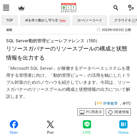
TOP
AIを作り動かし守り生かす
ロー/ノーコード
クラウドネイ
連載
2022年10月3日 公開
SQL Server動的管理ビューレファレンス（150）
リソースガバナーのリソースプールの構成と状態
情報を出力する
「Microsoft SQL Server」が稼働するデータベースシステムを運
用する管理者に向け、「動的管理ビュー」の活用を軸にしたトラ
ブル対策のためのノウハウを紹介していきます。今回は、リソー
スガバナーのリソースプールの構成と状態情報の出力について解
説します。
[
伊東敏章
，＠IT]
PC用表示
関連情報
Share
Post
LINE
Hatena