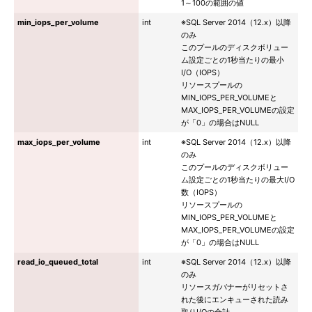
1～100の範囲の値
min_iops_per_volume
int
※SQL Server 2014（12.x）以降
のみ
このプールのディスクボリュー
ム設定ごとの1秒当たりの最小
I/O（IOPS）
リソースプールの
MIN_IOPS_PER_VOLUMEと
MAX_IOPS_PER_VOLUMEの設定
が「0」の場合はNULL
max_iops_per_volume
int
※SQL Server 2014（12.x）以降
のみ
このプールのディスクボリュー
ム設定ごとの1秒当たりの最大I/O
数（IOPS）
リソースプールの
MIN_IOPS_PER_VOLUMEと
MAX_IOPS_PER_VOLUMEの設定
が「0」の場合はNULL
read_io_queued_total
int
※SQL Server 2014（12.x）以降
のみ
リソースガバナーがリセットさ
れた後にエンキューされた読み