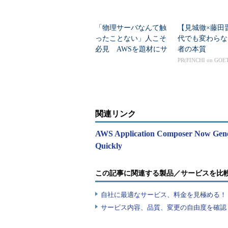
「物理サーバなんて触
【見城徹×藤田
ったことない」人こそ
代でも変わらな
必見 AWSを題材にサ
者の本質
ーバとストレージの基
PR(FINCHI on GOE
礎が学べる無料の電子
書籍150ページ
関連リンク
AWS Application Composer Now General
Quickly
この記事に関連する製品／サービスを比
自社に最適なサービス、料金を見極める！『I
サービス内容、品質、変更の自由度を確認