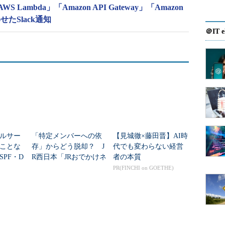
ambda」「Amazon API Gateway」「Amazon
わせたSlack通知
＠IT e
ルサー
「特定メンバーへの依
【見城徹×藤田晋】AI時
ことな
存」からどう脱却？ J
代でも変わらない経営
PF・D
R西日本「JRおでかけネ
者の本質
Cの基礎が
ット」を支えるインフ
PR(FINCHI on GOETHE)
75ペー
ラ監視標準化のアプロ
ーチ