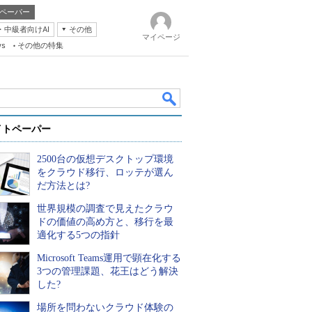
ペーパー
・中級者向けAI
その他
マイページ
ws
その他の特集
イトペーパー
2500台の仮想デスクトップ環境
をクラウド移行、ロッテが選ん
だ方法とは?
世界規模の調査で見えたクラウ
k
ドの価値の高め方と、移行を最
適化する5つの指針
Microsoft Teams運用で顕在化する
3つの管理課題、花王はどう解決
した?
場所を問わないクラウド体験の