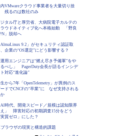
内VMwareクラウド事業者を大量切り捨
て 残るのは数社のみ
デジタル庁と厚労省、大病院電子カルテの
クラウドネイティブ化へ本格始動 「野良
PN」脱却へ
AlmaLinux 9.2」がセキュリティ認証取
、企業の“OS選定”にどう影響する？
「運用エンジニアは“燃え尽き予備軍”をや
るべし」 PagerDuty会長が語るインシデ
ト対応“進化論”
生から7年「OpenTelemetry」が異例のス
ードでCNCFの“卒業”に なぜ支持される
のか
「AI時代、開発スピード／規模は認知限界
超え」 障害対応の初期調査15分をどう
「実質ゼロ」にした？
AIブラウザの現実と構造的課題