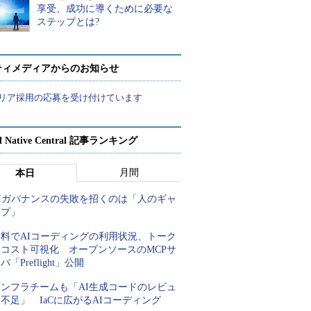
享受、成功に導くために必要な
ステップとは?
ティメディアからのお知らせ
リア採用の応募を受け付けています
d Native Central 記事ランキング
月間
本日
AIガバナンスの失敗を招くのは「人のギャ
ップ」
無料でAIコーディングの利用状況、トーク
ンコスト可視化 オープンソースのMCPサ
バ「Preflight」公開
インフラチームも「AI生成コードのレビュ
不足」 IaCに広がるAIコーディング