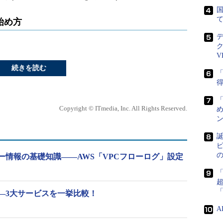
国
rの始め方
V
続きを読む
「
得
Copyright © ITmedia, Inc. All Rights Reserved.
め
ン
誕
ピ
ー情報の基礎知識――AWS「VPCフローログ」設定
―3大サービスを一挙比較！