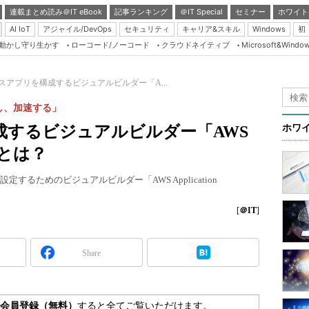
連載まとめ読み＠IT eBook
記事ランキング
＠IT Special
セミナー
ホワイト
AI IoT
アジャイル/DevOps
セキュリティ
キャリア&スキル
Windows
初
り動かし守り生かす
ローコード/ノーコード
クラウドネイティブ
Microsoft&Windo
Server & Storage
HTML5 + UX
スアプリを構成するビジュアルビルダー「A...
Smart & Social
し、加速する」
Coding Edge
成するビジュアルビルダー「AWS
ホワ
Java Agile
r」とは？
Database Expert
るためのビジュアルビルダー「AWS Application
Linux ＆ OSS
Master of IP Networ
[
＠IT
]
Security & Trust
Share
Test & Tools
Insider.NET
ブログ
会員登録（無料）
すると全てご覧いただけます。