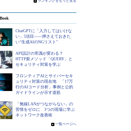
»
ランキングをもっと見る
Book
ChatGPTに「入力してはいけな
い」5項目――押さえておきた
い“生成AIのNGリスト”
API設計の常識が変わる？
HTTP新メソッド「QUERY」と
セキュリティ対策を学ぶ
フロンティアAIとサイバーセキ
ュリティ対策の現在地 「17万
行のAIコード分析」事例と公的
ガイドラインが示す道筋
「無線LANがつながらない」の
苦情をゼロに 3つの現場に学ぶ
ネットワーク改善術
»
一覧ページへ