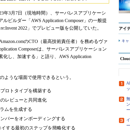
WS）は2023年3月7日（現地時間）、サーバレスアプリケーシ
ー「AWS Application Composer」の一般提
:Invent 2022」でプレビュー版を公開していた。
アイ
キャ
演ではAmazon.comのCTO（最高技術責任者）を務めるヴァ
ication Composerは、サーバレスアプリケーション
、加速する」と語り、AWS Application
Clou
erは、以下のような場面で使用できるという。
のプロトタイプを構築する
トのレビューと共同進化
グラムを生成する
ー
メンバーをオンボーディングする
ー
ロイする最初のステップを簡略化する