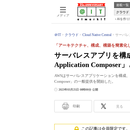
連載一覧
クラウド
メディア
AIを作
＠IT
クラウド
Cloud Native Central
サーバレ
「アーキテクチャ、構成、構築を簡素化
サーバレスアプリを構
Application Compose
AWSはサーバレスアプリケーションを構成、設定す
Composer」の一般提供を開始した。
2023年03月25日 08時00分 公開
印刷
見る
この記事は会員限定です。