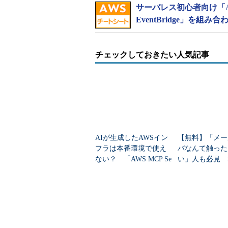
サーバレス初心者向け「AWS L
EventBridge」を組み合
チェックしておきたい人気記事
AIが生成したAWSイン
【無料】「メー
フラは本番環境で使え
バなんて触った
ない？ 「AWS MCP Se
い」人も必見 S
rver」はどう役立つのか
KIM・DMAR
学べる電子書籍
ジ