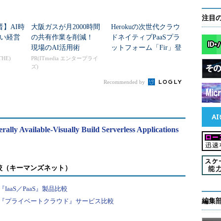
注目
晋】AI時
大阪ガスが月2000時間
Herokuの次世代クラウ
い経営
の共有作業を削減！
ドネイティブPaaSプラ
現場のAI活用術
ットフォーム「Fir」登
場 何がすごいのか
THE)
PR(ITmedia エンタープライ
ズ)
Recommended by
ly Available-Visually Build Serverless Applications
較（キーマンズネット）
aaS／PaaS』製品比較
『プライベートクラウド』サービス比較
編集