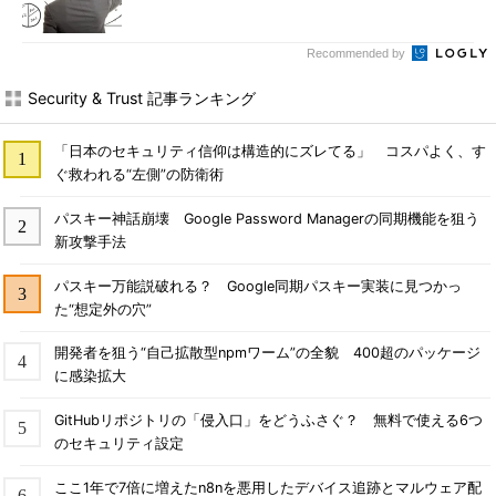
Recommended by
Security & Trust 記事ランキング
「日本のセキュリティ信仰は構造的にズレてる」 コスパよく、す
ぐ救われる“左側”の防衛術
パスキー神話崩壊 Google Password Managerの同期機能を狙う
新攻撃手法
パスキー万能説破れる？ Google同期パスキー実装に見つかっ
た“想定外の穴”
開発者を狙う“自己拡散型npmワーム”の全貌 400超のパッケージ
に感染拡大
GitHubリポジトリの「侵入口」をどうふさぐ？ 無料で使える6つ
のセキュリティ設定
ここ1年で7倍に増えたn8nを悪用したデバイス追跡とマルウェア配