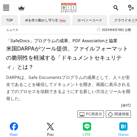
TOP
AIを作り動かし守り生かす
ロー/ノーコード
クラウドネイ
ニュース
2023年6月19日 公開
「SafeDocs」プログラムの成果、PDF Associationと協業
米国DARPAがツール提供、ファイルフォーマット
の脆弱性を軽減する「ドキュメントセキュリテ
ィ」とは？
DARPAは、Safe Documentsプログラムの成果として、人々が安
全であることを確信してドキュメントを開き、画面に表示される
までのプロセスを信頼できるようにする新しい方法とツールを開
発した。
[＠IT]
PC用表示
関連情報
Share
Post
LINE
Hatena