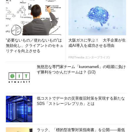
“必要ないもの／使わないもの”は
大阪ガスに学ぶ！ 大手企業が生
無効化し、クライアントのセキュ
成AI導入を成功させる理由
リティを向上させる
PR(ITmedia エンタープライズ)
無慈悲な専門家チーム「kuromame6」の暗躍に負け
ず勝利をつかんだチームは？ (1/2)
低コストでデータの災害復旧対策を実現する新たな
SDS「ストレージレプリカ」とは
ラック、「標的型攻撃対策指南書」を公開――最低