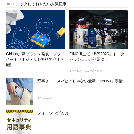
チェックしておきたい人気記事
GitHubが新プランを発表、プライ
FINCHI主催「IVS2026」トーク
ベートリポジトリを無料で利用可
セッションが話題に！
能に
PR(FINCHI on GOETHE)
堅牢さ・コスパだけじゃない最新「arrows」事情
PR(arrows)
フィッシングとは