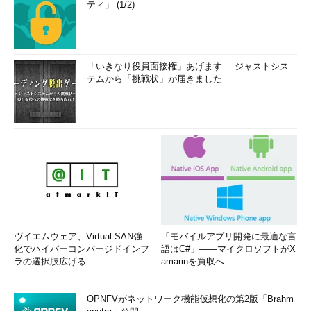
ティ」 (1/2)
「いきなり役員面接権」あげます──ジャストシス
テムから「挑戦状」が届きました
ヴイエムウェア、Virtual SAN強
「モバイルアプリ開発に最適な言
化でハイパーコンバージドインフ
語はC#」――マイクロソフトがX
ラの選択肢広げる
amarinを買収へ
OPNFVがネットワーク機能仮想化の第2版「Brahm