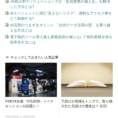
JR西日本ITソリューションズが「監視業務の属人化」を解消
した方法とは?
AIエージェントに潜む“見えないリスク”、過剰なアクセス権を
どう制御する?
AI活用のつまずきポイント 「社内データ活用の壁」を乗り越
える方法とは
電子契約ツール導入後も業務負荷が減らない? 契約業務全体を
効率化するには
チェックしておきたい人気記事
FINCHI主催「IVS2026」トーク
下請けが現場をトンズラ。取り残
セッションが話題に！
された元請けの運命は？ (1/2)
PR(FINCHI on GOETHE)