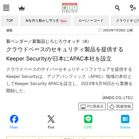
TOP
AIを作り動かし守り生かす
ロー/ノーコード
クラウドネイ
連載
2023年7月26日 公開
新ベンダー／新製品じろじろウオッチ（8）
クラウドベースのセキュリティ製品を提供する
Keeper Securityが日本にAPAC本社を設立
クラウドベースのサイバーセキュリティソフトウェアを提供する
Keeper Securityは、アジアパシフィック（APAC）地域の本社と
してKeeper Security APACを設立し、2023年5月16日から業務を
開始した。
[ANDG CO., LTD.]
PC用表示
関連情報
Share
Post
LINE
Hatena