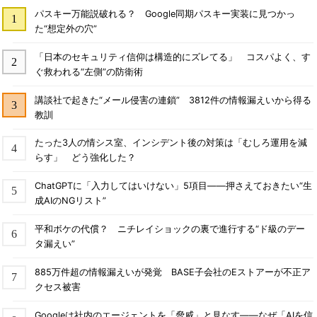
パスキー万能説破れる？ Google同期パスキー実装に見つかっ
た“想定外の穴”
「日本のセキュリティ信仰は構造的にズレてる」 コスパよく、す
ぐ救われる“左側”の防衛術
講談社で起きた“メール侵害の連鎖” 3812件の情報漏えいから得る
教訓
たった3人の情シス室、インシデント後の対策は「むしろ運用を減
らす」 どう強化した？
ChatGPTに「入力してはいけない」5項目――押さえておきたい“生
成AIのNGリスト”
平和ボケの代償？ ニチレイショックの裏で進行する“ド級のデー
タ漏えい”
885万件超の情報漏えいが発覚 BASE子会社のEストアーが不正ア
クセス被害
Googleは社内のエージェントを「脅威」と見なす――なぜ「AIを信