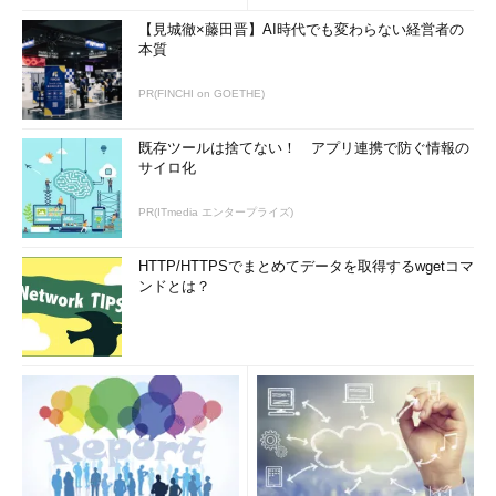
【見城徹×藤田晋】AI時代でも変わらない経営者の
本質
PR(FINCHI on GOETHE)
既存ツールは捨てない！ アプリ連携で防ぐ情報の
サイロ化
PR(ITmedia エンタープライズ)
HTTP/HTTPSでまとめてデータを取得するwgetコマ
ンドとは？