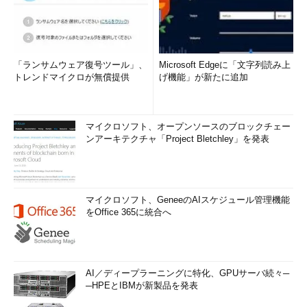
「ランサムウェア復号ツール」、
Microsoft Edgeに「文字列読み上
トレンドマイクロが無償提供
げ機能」が新たに追加
マイクロソフト、オープンソースのブロックチェー
ンアーキテクチャ「Project Bletchley」を発表
マイクロソフト、GeneeのAIスケジュール管理機能
をOffice 365に統合へ
AI／ディープラーニングに特化、GPUサーバ続々─
─HPEとIBMが新製品を発表