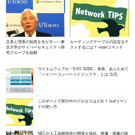
文系と理系の知恵を生かす――東
ルーティングテーブルの設定をテ
京大学がサイバーセキュリティ研
ストするには？ routeコマンド
究グループを始動
ヴイエムウェアが「EVO SDDC」発表、あらためて
「ハイパーコンバージドインフラ」とは (1/2)
このポートで実行中のプロセスはどれ？ lsofコマン
ドの使い方
NECが人工知能技術の開発を強化、映像・画像の探