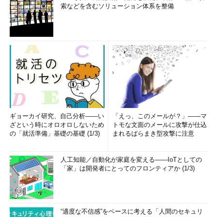
索などを含むソリューション体系を整備
ギョーカイ研究、自己分析――い
「えっ、このメールが？」――マ
ざという時にオロオロしないため
トモな文面のメールに攻撃が仕込
の「就活準備」基礎の基礎 (1/3)
まれるばらまき型攻撃に注意
人工知能／自動化が家庭を変える――IoTとしての
「家」は開発者にとってのフロンティアか (1/3)
“適度な不信感”をベースに考える「人間のセキュリ