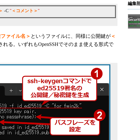
編集
＞
-C
"
＜コメント＞
"
鍵ファイル名＞
というファイルに、同様に公開鍵が
＜
れる。いずれもOpenSSHでそのまま使える形式で