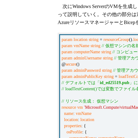
次にWindows ServerのVM
って説明していく。その他の部分は
AzureリソースマネージャーとBic
param
location
string
=
resourceGroup
().
lo
param
vmName
string
// 仮想マシンの名
param
computerName
string
// コンピュ
param
adminUsername
string
// 管理ア
@
secure
()
param
adminPassword
string
// 管理ア
param
adminPublicKey
string
=
loadTextCo
// デフォルトでは「
id_ed25519.pub
」に
// loadTextContent()では変数
// リソース生成： 仮想マシン
resource
vm
'Microsoft.Compute/virtualM
name
:
vmName
location
:
location
properties
: {
osProfile
: {