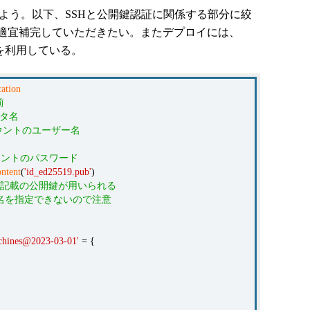
を生成しよう。以下、SSHと公開鍵認証に関係する部分に絞
適宜補完していただきたい。またデプロイには、
epを利用している。
cation
前
ータ名
カウントのユーザー名
カウントのパスワード
ntent
(
'id_ed25519.pub'
)
記載の公開鍵が用いられる
でファイル名を指定できないので注意
achines@2023-03-01'
= {