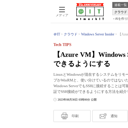
連載一覧
クラウド
メディア
AIを作
＠IT
クラウド
Windows Server Insider
【Azu
Tech TIPS
【Azure VM】Windo
できるようにする
LinuxとWindowsが混在するシステム
プかWinRMと、使い分けているのではな
Windows ServerでもSSHに接続する
証でSSH接続ができるようにする方法を紹介
2023年08月30日 05時00分 公開
印刷
通知