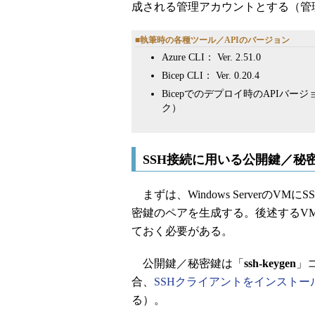
成される管理アカウントとする（管
■執筆時の各種ツール／APIのバージョン
Azure CLI： Ver. 2.51.0
Bicep CLI： Ver. 0.20.4
Bicepでのデプロイ時のAPIバージョン
ク）
SSH接続に用いる公開鍵／秘
まずは、Windows Serverの
密鍵のペアを生成する。後述するV
ておく必要がある。
公開鍵／秘密鍵は「
ssh-keygen
」コ
合、
SSHクライアントをインストー
る）。