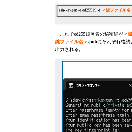
ssh-keygen -t ed25519 -f
＜鍵ファイル名
これでed25519署名の秘密鍵が
＜
鍵ファイル名＞
.pub
にそれぞれ格納さ
出力される。