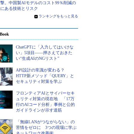
撃。中国製AIモデルのコスト99％削減の
裏にある技術とリスク
»
ランキングをもっと見る
Book
ChatGPTに「入力してはいけな
い」5項目――押さえておきた
い“生成AIのNGリスト”
API設計の常識が変わる？
HTTP新メソッド「QUERY」と
セキュリティ対策を学ぶ
フロンティアAIとサイバーセキ
ュリティ対策の現在地 「17万
行のAIコード分析」事例と公的
ガイドラインが示す道筋
「無線LANがつながらない」の
苦情をゼロに 3つの現場に学ぶ
ネットワーク改善術