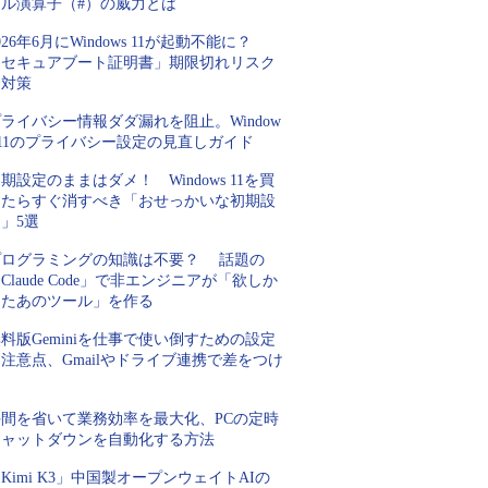
ピル演算子（#）の威力とは
026年6月にWindows 11が起動不能に？
「セキュアブート証明書」期限切れリスク
と対策
ライバシー情報ダダ漏れを阻止。Window
 11のプライバシー設定の見直しガイド
期設定のままはダメ！ Windows 11を買
ったらすぐ消すべき「おせっかいな初期設
」5選
プログラミングの知識は不要？ 話題の
Claude Code」で非エンジニアが「欲しか
ったあのツール」を作る
料版Geminiを仕事で使い倒すための設定
注意点、Gmailやドライブ連携で差をつけ
ろ
手間を省いて業務効率を最大化、PCの定時
シャットダウンを自動化する方法
Kimi K3」中国製オープンウェイトAIの