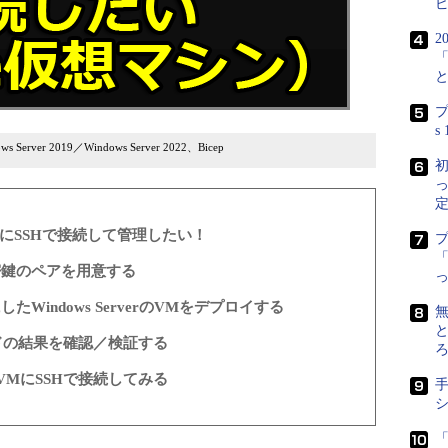
2
プ
s
 Server 2019／Windows Server 2022、Bicep
初
定
xのようにSSHで接続して管理したい！
「
密鍵のペアを用意する
Windows ServerのVMをデプロイする
無
と
ドの結果を確認／検証する
er VMにSSHで接続してみる
「