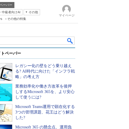
ペーパー
・中級者向けAI
その他
マイページ
ws
その他の特集
イトペーパー
レガシー化の壁をどう乗り越え
る? AI時代に向けた「インフラ戦
略」の考え方
業務効率化や働き方改革を後押
k
しするMicrosoft 365を、より安心
して使うには?
Microsoft Teams運用で顕在化する
3つの管理課題、花王はどう解決
した?
Microsoft 365 の懸念点、運用負