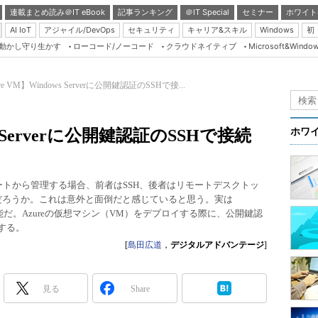
連載まとめ読み＠IT eBook
記事ランキング
＠IT Special
セミナー
ホワイト
AI IoT
アジャイル/DevOps
セキュリティ
キャリア&スキル
Windows
初
り動かし守り生かす
ローコード/ノーコード
クラウドネイティブ
Microsoft&Windo
Server & Storage
HTML5 + UX
re VM】Windows Serverに公開鍵認証のSSHで接...
Smart & Social
Coding Edge
ws Serverに公開鍵認証のSSHで接続
ホワ
Java Agile
Database Expert
をリモートから管理する場合、前者はSSH、後者はリモートデスクトッ
Linux ＆ OSS
いだろうか。これは意外と面倒だと感じていると思う。実は
ことは可能だ。Azureの仮想マシン（VM）をデプロイする際に、公開鍵認
Master of IP Networ
する。
Security & Trust
[
島田広道
，
デジタルアドバンテージ
]
Test & Tools
Insider.NET
見る
Share
ブログ