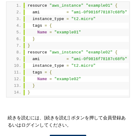
resource 
"aws_instance"
"example01"
{
  ami           
=
"ami-0f9816f78187c68fb"
  instance_type 
=
"t2.micro"
  tags 
=
{
Name
=
"example01"
}
}
resource 
"aws_instance"
"example02"
{
  ami           
=
"ami-0f9816f78187c68fb"
  instance_type 
=
"t2.micro"
  tags 
=
{
Name
=
"example02"
}
}
続きを読むには、[続きを読む] ボタンを押して会員登録あ
るいはログインしてください。