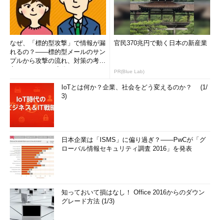
なぜ、「標的型攻撃」で情報が漏
官民370兆円で動く日本の新産業
れるの？――標的型メールのサン
プルから攻撃の流れ、対策の考え
方まで、もう一度分かりやすく
PR(Blue Lab)
解...
IoTとは何か？企業、社会をどう変えるのか？ (1/
3)
日本企業は「ISMS」に偏り過ぎ？――PwCが「グ
ローバル情報セキュリティ調査 2016」を発表
知っておいて損はなし！ Office 2016からのダウン
グレード方法 (1/3)