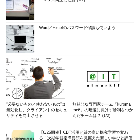
Word／Excelのパスワード保護も使いよう
“必要ないもの／使わないもの”は
無慈悲な専門家チーム「kuroma
無効化し、クライアントのセキュ
me6」の暗躍に負けず勝利をつか
リティを向上させる
んだチームは？ (1/2)
【8/25開催】CBT活用と質の高い探究学習で変わ
る！次期学習指導要領を見据えた新しい学びと評価