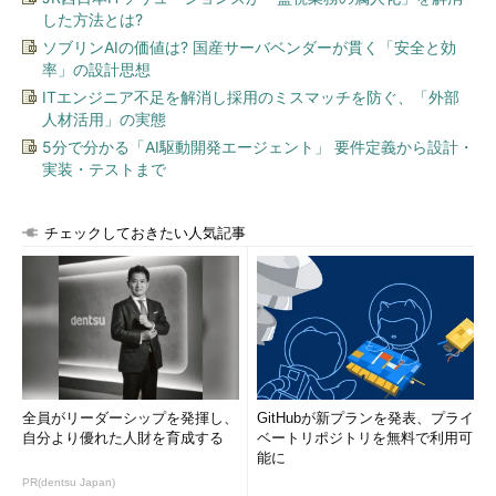
した方法とは?
ソブリンAIの価値は? 国産サーバベンダーが貫く「安全と効
率」の設計思想
ITエンジニア不足を解消し採用のミスマッチを防ぐ、「外部
人材活用」の実態
5分で分かる「AI駆動開発エージェント」 要件定義から設計・
実装・テストまで
チェックしておきたい人気記事
全員がリーダーシップを発揮し、
GitHubが新プランを発表、プライ
自分より優れた人財を育成する
ベートリポジトリを無料で利用可
能に
PR(dentsu Japan)