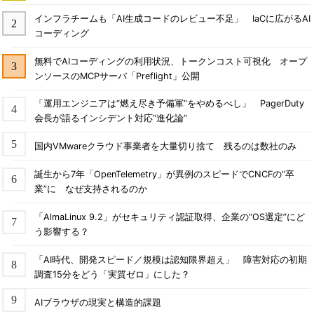
インフラチームも「AI生成コードのレビュー不足」 IaCに広がるAI
コーディング
無料でAIコーディングの利用状況、トークンコスト可視化 オープ
ンソースのMCPサーバ「Preflight」公開
「運用エンジニアは“燃え尽き予備軍”をやめるべし」 PagerDuty
会長が語るインシデント対応“進化論”
国内VMwareクラウド事業者を大量切り捨て 残るのは数社のみ
誕生から7年「OpenTelemetry」が異例のスピードでCNCFの“卒
業”に なぜ支持されるのか
「AlmaLinux 9.2」がセキュリティ認証取得、企業の“OS選定”にど
う影響する？
「AI時代、開発スピード／規模は認知限界超え」 障害対応の初期
調査15分をどう「実質ゼロ」にした？
AIブラウザの現実と構造的課題