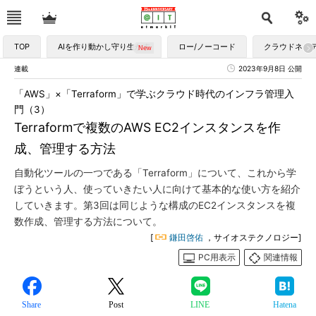
TOP
AIを作り動かし守り生かす
ロー/ノーコード
クラウドネイ
連載
2023年9月8日 公開
「AWS」×「Terraform」で学ぶクラウド時代のインフラ管理入
門（3）
Terraformで複数のAWS EC2インスタンスを作
成、管理する方法
自動化ツールの一つである「Terraform」について、これから学
ぼうという人、使っていきたい人に向けて基本的な使い方を紹介
していきます。第3回は同じような構成のEC2インスタンスを複
数作成、管理する方法について。
[
鎌田啓佑
，サイオステクノロジー]
PC用表示
関連情報
Share
Post
LINE
Hatena