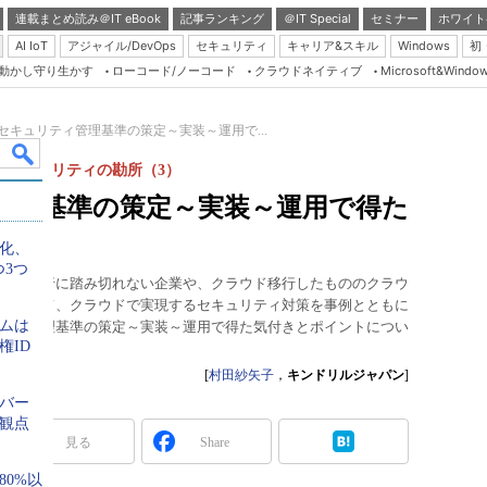
連載まとめ読み＠IT eBook
記事ランキング
＠IT Special
セミナー
ホワイト
AI IoT
アジャイル/DevOps
セキュリティ
キャリア&スキル
Windows
初
り動かし守り生かす
ローコード/ノーコード
クラウドネイティブ
Microsoft&Windo
Server & Storage
HTML5 + UX
セキュリティ管理基準の策定～実装～運用で...
Smart & Social
ブセキュリティの勘所（3）
Coding Edge
管理基準の策定～実装～運用で得た
Java Agile
化、
Database Expert
つ3つ
ウド移行に踏み切れない企業や、クラウド移行したもののクラウ
Linux ＆ OSS
に向けて、クラウドで実現するセキュリティ対策を事例とともに
テムは
ティ管理基準の策定～実装～運用で得た気付きとポイントについ
Master of IP Networ
権ID
Security & Trust
[
村田紗矢子
，
キンドリルジャパン
]
Test & Tools
バー
観点
Insider.NET
見る
Share
ブログ
0%以