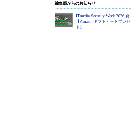
編集部からのお知らせ
現場の「生の声」に耳
この1年で「パ
を傾け、真の解決策を
クラウドからの
生み出していく
ITmedia Security Week 2026 夏
を加速させた、
【Amazonギフトカードプレ
リティだけでは
PR(dentsu Japan)
ト】
い変化
創業125年の課題解決力
大阪ガスが月20
×多様な才能で挑む、こ
の共有作業を
れからの電通
現場のAI活用術
PR(dentsu Japan)
PR(ITmedia エン
ズ)