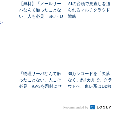
ブリック
【無料】「メールサー
AIの台頭で見直しを迫
回帰」
バなんて触ったことな
られるマルチクラウド
セキュ
い」人も必見 SPF・D
戦略
ゼン
語れな
KIM・DMARCの基礎が
学べる電子書籍75ペー
ジ
00時間
「物理サーバなんて触
30万レコードを「欠落
削減！
ったことない」人こそ
なく、約1カ月で」クラ
必見 AWSを題材にサ
ウドへ 東レ系はDB移
ーバとストレージの基
行をどう進めた？
タープライ
礎が学べる無料の電子
書籍150ページ
Recommended by