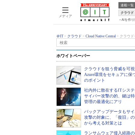
連載一覧
クラウド
メディア
AIを作
＠IT
クラウド
Cloud Native Central
クラウド
失敗、成功事例に学ぶクラウドネイティ
クラウドセキュリティ
ホワイトペーパー
気付きとポイント
クラウドを狙う脅威を可視
Azure環境をセキュアに保
クラウドセキュリティに対する不安からクラ
のポイント
ドセキュリティに依然として懸念がある企業
社内外に散在するITシス
解説する本連載。今回は、クラウドセキュリ
サイバー攻撃の的、鍵は特
て。
管理の最適化にアリ
2024年03月14日 05時00分 公開
バックアップデータもサイ
攻撃の対象に、「復旧」の
印刷
通知
から考える対策とは
ランサムウェア侵入経路の8