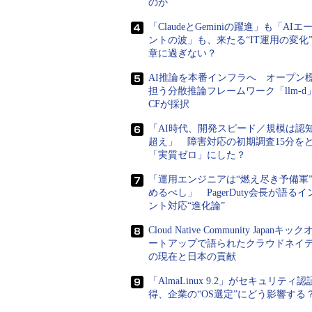
のか
1つ目は、企業としての一定の基準
「ClaudeとGeminiの躍進」も「AIエ
ントの波」も、来たる“IT運用の変化
で、セキュリティの取り組みレベル
章に過ぎない？
ィに関する意識が低い部門が利用し
AI推論を本番インフラへ オープン
ねない状態でした。
担う分散推論フレームワーク「llm-d
CFが採択
2つ目は、クラウドに関する管理基
「AI時代、開発スピード／規模は認
ことから、課題を整理できていない
超え」 障害対応の初期調査15分を
た不安や懸念を感じており、「なん
「実質ゼロ」にした？
が起きるのではないか……」といっ
「運用エンジニアは“燃え尽き予備軍
きていないため、クラウドセキュリ
めるべし」 PagerDuty会長が語る
ント対応“進化論”
このような気付きを踏まえ、クラ
Cloud Native Community Japanキッ
運用におけるポイントを紹介します
ートアップで語られたクラウドネイ
目次
の現在と日本の貢献
「AlmaLinux 9.2」がセキュリティ認
クラウドサービスの利活用に
得、企業の“OS選定”にどう影響する