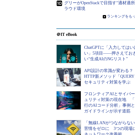
クラウドセキュリティ管理基
グリーがOpenStackで目指す“適材適
ラウド環境
クラウドセキュリティもPDC
»
ランキングをも
クラウドならではのセキュリ
クラウドで特に強化が必要な
＠IT eBook
ChatGPTに「入力しては
い」5項目――押さえてお
い“生成AIのNGリスト”
クラウドサービスの利活用に
理由
API設計の常識が変わる
HTTP新メソッド「QUER
セキュリティ対策を学ぶ
フロンティアAIとサイバ
ュリティ対策の現在地 「
行のAIコード分析」事例
ガイドラインが示す道筋
「無線LANがつながらな
苦情をゼロに 3つの現場
ネットワーク改善術