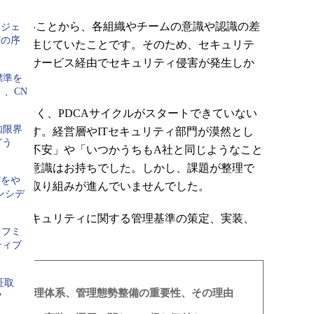
がないことから、各組織やチームの意識や認識の差
ージェ
”の序
に差が生じていたことです。そのため、セキュリテ
ているサービス経由でセキュリティ侵害が発生しか
標準を
」、CN
準がなく、PDCAサイクルがスタートできていない
知限界
ことです。経営層やITセキュリティ部門が漠然とし
どう
となく不安」や「いつかうちもA社と同じようなこと
た課題意識はお持ちでした。しかし、課題が整理で
”をや
ティの取り組みが進んでいませんでした。
インシデ
ウドセキュリティに関する管理基準の策定、実装、
クオフミ
。
ティブ
証取
おける管理体系、管理態勢整備の重要性、その理由
？