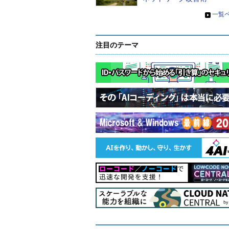
失敗、成功事例に学ぶクラウドネイ
次回の掲載をメールで受け取る
»
一覧
4
何でもかんでも「クラウド
注目のテーマ
代のセキュリティ運用の在
3
クラウドセキュリティ管理
2
「クラウド活用は万能薬では
題とその原因
1
クラウド環境を守るためのセキ
「CNAPP」は何がどう違う
チェックしておきたい人気記事