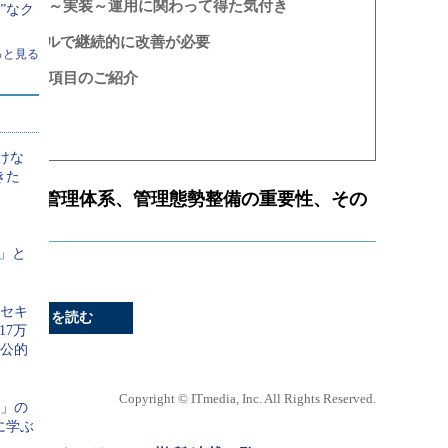
準の策定～実装～運用に関わって得た気付き
所”なク
Aサイクルで継続的に改善が必要
っと見る
ティ運用項目のご紹介
項目
いけな
きた
おける管理体系、管理態勢整備の重要性、その
？
Y」と
ーセキ
続きを読む
17万
と公的
Copyright © ITmedia, Inc. All Rights Reserved.
い」の
に学ぶ