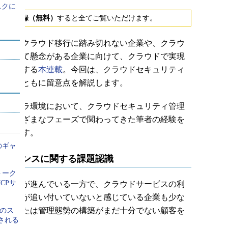
スクに
会員登録（無料）
すると全てご覧いただけます。
安からクラウド移行に踏み切れない企業や、クラウ
然として懸念がある企業に向けて、クラウドで実現
に解説する
本連載
。今回は、クラウドセキュリティ
事例とともに留意点を解説します。
インフラ環境において、クラウドセキュリティ管理
でさまざまなフェーズで関わってきた筆者の経験を
説します。
のギャ
ガバナンスに関する課題認識
トーク
CPサ
利活用が進んでいる一方で、クラウドサービスの利
の整備が追い付いていないと感じている企業も少な
い、または管理態勢の構築がまだ十分でない顧客を
例のス
される
します。