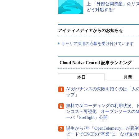
上 「外部公開資産」のリ
どう対処する?
この記事は会員限定です。
クラウドセキュリティに対する不
アイティメディアからのお知らせ
ド移行したもののセキュリティに依
するセキュリティ対策を事例ととも
キャリア採用の応募を受け付けています
管理基準の実装から運用について、
Cloud Native Central 記事ランキング
本稿では、顧客環境や自社の共用
基準の策定から実装、運用に至るま
月間
本日
基に、その事例およびポイントを解
AIガバナンスの失敗を招くのは「人
ップ」
クラウドセキュリティ管理や
無料でAIコーディングの利用状況、
ンコスト可視化 オープンソースのM
既に各事業部や部門でクラウドの
ーバ「Preflight」公開
用指針や管理基準の策定、管理態勢
くないと推察します。管理基準がな
誕生から7年「OpenTelemetry」が異
ピードでCNCFの“卒業”に なぜ支持
担当したときの気付きを2つご紹介