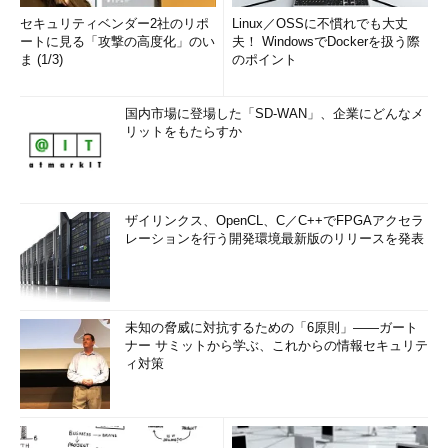
セキュリティベンダー2社のリポ
Linux／OSSに不慣れでも大丈
ートに見る「攻撃の高度化」のい
夫！ WindowsでDockerを扱う際
ま (1/3)
のポイント
国内市場に登場した「SD-WAN」、企業にどんなメ
リットをもたらすか
ザイリンクス、OpenCL、C／C++でFPGAアクセラ
レーションを行う開発環境最新版のリリースを発表
未知の脅威に対抗するための「6原則」――ガート
ナー サミットから学ぶ、これからの情報セキュリテ
ィ対策