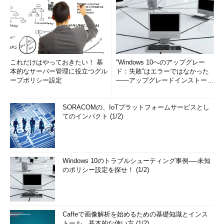
これだけはやっておきたい！ 基
“Windows 10へのアップグレー
本的なサーバー管理に役立つグル
ド：失敗”はエラーではなかった
ープポリシー設定
――アップグレードインストール
の簡単まとめ (1/3...
SORACOMの、IoTプラットフォームサービスとし
てのインパクト (1/2)
Windows 10のトラブルシューティング事例──未知
のポリシー設定を探せ！ (1/2)
Caffeで画像解析を始めるための基礎知識とインス
トール、基本的な使い方 (1/2)