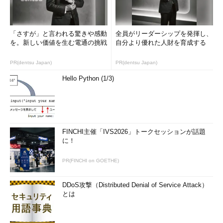
「さすが」と言われる驚きや感動
全員がリーダーシップを発揮し、
を。新しい価値を生む電通の挑戦
自分より優れた人財を育成する
PR(dentsu Japan)
PR(dentsu Japan)
Hello Python (1/3)
FINCHI主催「IVS2026」トークセッションが話題
に！
PR(FINCHI on GOETHE)
DDoS攻撃（Distributed Denial of Service Attack）
とは