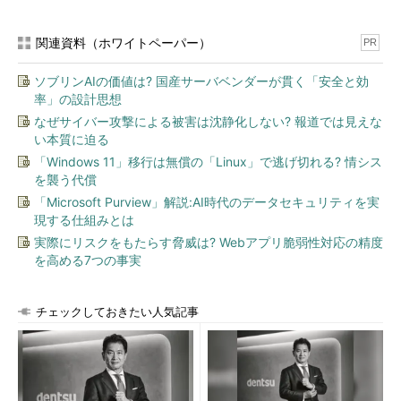
関連資料（ホワイトペーパー）
PR
ソブリンAIの価値は? 国産サーバベンダーが貫く「安全と効
率」の設計思想
なぜサイバー攻撃による被害は沈静化しない? 報道では見えな
い本質に迫る
「Windows 11」移行は無償の「Linux」で逃げ切れる? 情シス
を襲う代償
「Microsoft Purview」解説:AI時代のデータセキュリティを実
現する仕組みとは
実際にリスクをもたらす脅威は? Webアプリ脆弱性対応の精度
を高める7つの事実
チェックしておきたい人気記事