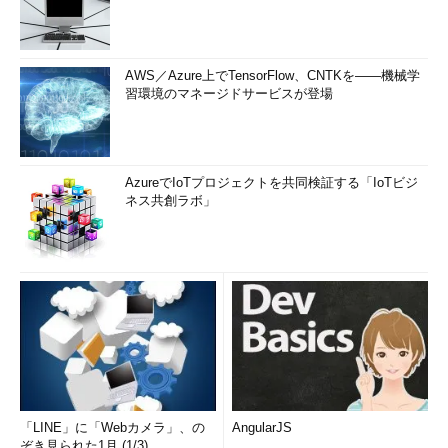
AWS／Azure上でTensorFlow、CNTKを――機械学
習環境のマネージドサービスが登場
AzureでIoTプロジェクトを共同検証する「IoTビジ
ネス共創ラボ」
「LINE」に「Webカメラ」、の
AngularJS
ぞき見られた1月 (1/3)