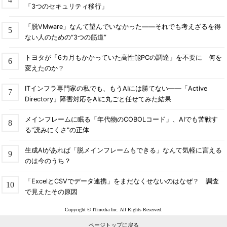
「3つのセキュリティ移行」
「脱VMware」なんて望んでいなかった――それでも考えざるを得
ない人のための“3つの筋道”
トヨタが「6カ月もかかっていた高性能PCの調達」を不要に 何を
変えたのか？
ITインフラ専門家の私でも、もうAIには勝てない――「Active
Directory」障害対応をAIに丸ごと任せてみた結果
メインフレームに眠る「年代物のCOBOLコード」、AIでも苦戦す
る"読みにくさ"の正体
生成AIがあれば「脱メインフレームもできる」なんて気軽に言える
のは今のうち？
「ExcelとCSVでデータ連携」をまだなくせないのはなぜ？ 調査
で見えたその原因
Copyright © ITmedia Inc. All Rights Reserved.
ページトップに戻る