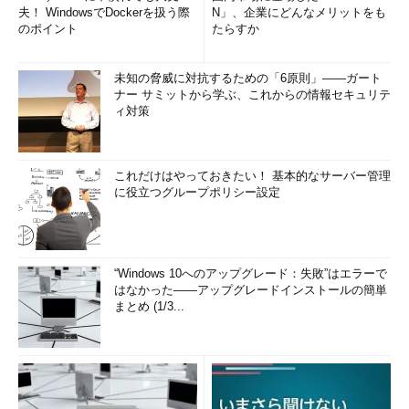
夫！ WindowsでDockerを扱う際
N」、企業にどんなメリットをも
のポイント
たらすか
未知の脅威に対抗するための「6原則」――ガート
ナー サミットから学ぶ、これからの情報セキュリテ
ィ対策
これだけはやっておきたい！ 基本的なサーバー管理
に役立つグループポリシー設定
“Windows 10へのアップグレード：失敗”はエラーで
はなかった――アップグレードインストールの簡単
まとめ (1/3...