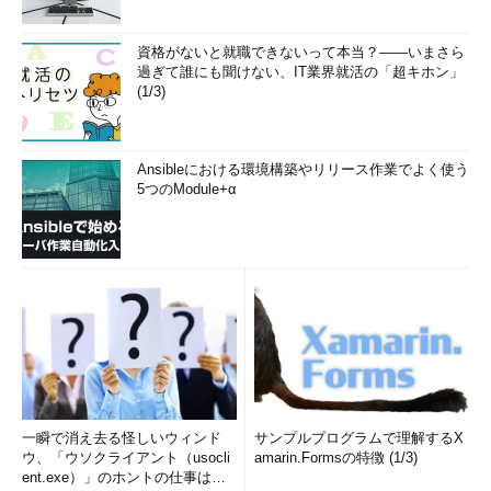
資格がないと就職できないって本当？――いまさら
過ぎて誰にも聞けない、IT業界就活の「超キホン」
(1/3)
Ansibleにおける環境構築やリリース作業でよく使う
5つのModule+α
一瞬で消え去る怪しいウィンド
サンプルプログラムで理解するX
ウ、「ウソクライアント（usocli
amarin.Formsの特徴 (1/3)
ent.exe）」のホントの仕事は？