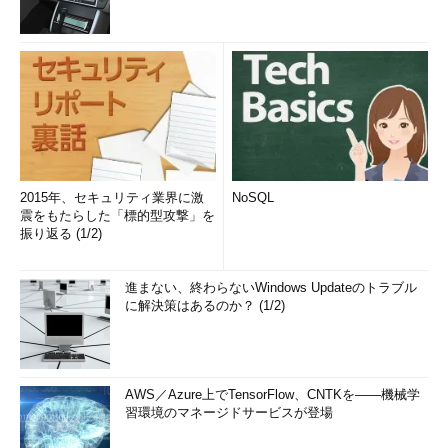
2015年、セキュリティ業界に激
NoSQL
震をもたらした「標的型攻撃」を
振り返る (1/2)
進まない、終わらないWindows Updateのトラブル
に解決策はあるのか？ (1/2)
AWS／Azure上でTensorFlow、CNTKを――機械学
習環境のマネージドサービスが登場