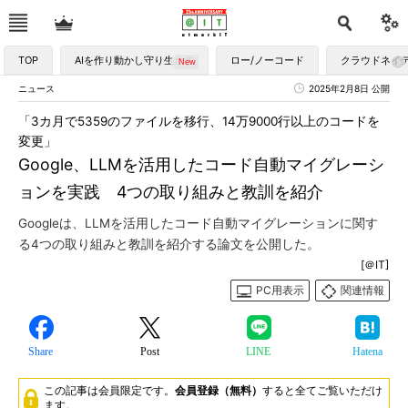
TOP
AIを作り動かし守り生かす
ロー/ノーコード
クラウドネイ
ニュース
2025年2月8日 公開
「3カ月で5359のファイルを移行、14万9000行以上のコードを
変更」
Google、LLMを活用したコード自動マイグレーシ
ョンを実践 4つの取り組みと教訓を紹介
Googleは、LLMを活用したコード自動マイグレーションに関す
る4つの取り組みと教訓を紹介する論文を公開した。
[＠IT]
PC用表示
関連情報
Share
Post
LINE
Hatena
この記事は会員限定です。
会員登録（無料）
すると全てご覧いただけ
ます。