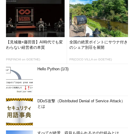
【見城徹×藤田晋】AI時代でも変
全国の絶景ポイントにサウナ付き
わらない経営者の本質
のシェア別荘を展開
PR(FINCHI on GOETHE)
PR(COCO VILLA on GOETHE)
Hello Python (1/3)
DDoS攻撃（Distributed Denial of Service Attack）
とは
すべてが絶景、収益も得られるその仕組みとは