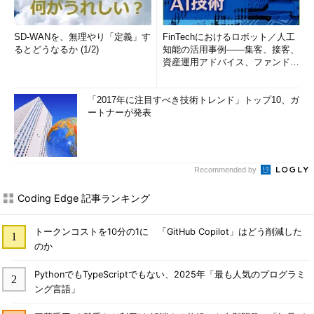
SD-WANを、無理やり「定義」す
FinTechにおけるロボット／人工
るとどうなるか (1/2)
知能の活用事例――集客、接客、
資産運用アドバイス、ファンドマ
ネージャ (1/2)
「2017年に注目すべき技術トレンド」トップ10、ガ
ートナーが発表
Recommended by
Coding Edge 記事ランキング
トークンコストを10分の1に 「GitHub Copilot」はどう削減した
のか
PythonでもTypeScriptでもない、2025年「最も人気のプログラミ
ング言語」