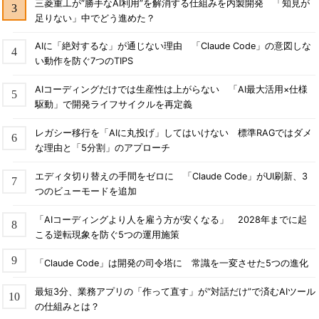
三菱重工が“勝手なAI利用”を解消する仕組みを内製開発 「知見が
足りない」中でどう進めた？
AIに「絶対するな」が通じない理由 「Claude Code」の意図しな
い動作を防ぐ7つのTIPS
AIコーディングだけでは生産性は上がらない 「AI最大活用×仕様
駆動」で開発ライフサイクルを再定義
レガシー移行を「AIに丸投げ」してはいけない 標準RAGではダメ
な理由と「5分割」のアプローチ
エディタ切り替えの手間をゼロに 「Claude Code」がUI刷新、3
つのビューモードを追加
「AIコーディングより人を雇う方が安くなる」 2028年までに起
こる逆転現象を防ぐ5つの運用施策
「Claude Code」は開発の司令塔に 常識を一変させた5つの進化
最短3分、業務アプリの「作って直す」が“対話だけ”で済むAIツール
の仕組みとは？