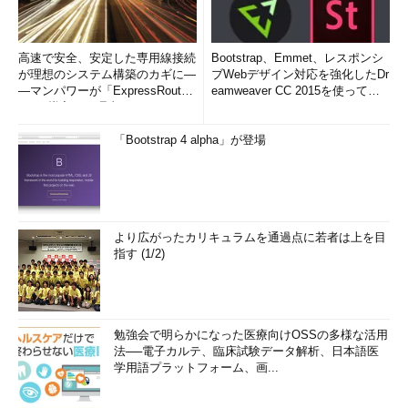
高速で安全、安定した専用線接続
Bootstrap、Emmet、レスポンシ
が理想のシステム構築のカギに―
ブWebデザイン対応を強化したDr
―マンパワーが「ExpressRout
eamweaver CC 2015を使って
e」を導入した理由
み...
「Bootstrap 4 alpha」が登場
より広がったカリキュラムを通過点に若者は上を目
指す (1/2)
勉強会で明らかになった医療向けOSSの多様な活用
法──電子カルテ、臨床試験データ解析、日本語医
学用語プラットフォーム、画...