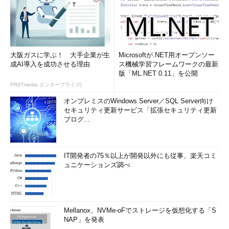
大阪ガスに学ぶ！ 大手企業が生
Microsoftが.NET用オープンソー
成AI導入を成功させる理由
ス機械学習フレームワークの最新
版「ML.NET 0.11」を公開
PR(ITmedia エンタープライズ)
オンプレミスのWindows Server／SQL Server向け
セキュリティ更新サービス「拡張セキュリティ更新
プログ...
IT開発者の75％以上が開発以外にも従事、楽天コミ
ュニケーションズ調べ
Mellanox、NVMe-oFでストレージを仮想化する「S
NAP」を発表