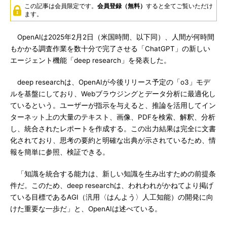
この記事は会員限定です。
会員登録（無料）
すると全てご覧いただけ
ます。
OpenAIは2025年2月2日（米国時間、以下同）、人間が何時間
もかかる調査作業を数十分で完了させる「ChatGPT」の新しい
エージェント機能「deep research」を発表した。
deep researchは、OpenAIが今後リリース予定の「o3」モデ
ルを基盤にしており、Webブラウジングとデータ分析に最適化し
ているという。ユーザーが指示を与えると、推論を活用してイン
ターネット上の大量のテキスト、画像、PDFを検索、解釈、分析
し、統合されたレポートを作成する。この出力結果は完全に文書
化されており、思考の要約と明確な出典が示されているため、情
報を簡単に参照、検証できる。
「知識を統合する能力は、新しい知識を生み出すための前提条
件だ。このため、deep researchは、われわれがかねてより掲げ
ている目標であるAGI（汎用〈はんよう〉人工知能）の開発に向
けた重要な一歩だ」と、OpenAIは述べている。