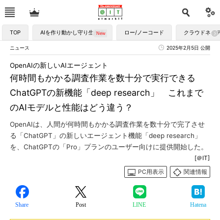
TOP
AIを作り動かし守り生かす
ロー/ノーコード
クラウドネイ
ニュース
2025年2月5日 公開
OpenAIの新しいAIエージェント
何時間もかかる調査作業を数十分で実行できる
ChatGPTの新機能「deep research」 これまで
のAIモデルと性能はどう違う？
OpenAIは、人間が何時間もかかる調査作業を数十分で完了させ
る「ChatGPT」の新しいエージェント機能「deep research」
を、ChatGPTの「Pro」プランのユーザー向けに提供開始した。
[＠IT]
PC用表示
関連情報
Share
Post
LINE
Hatena