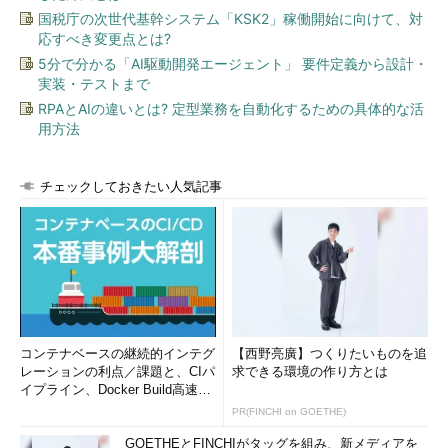
国税庁の次世代基幹システム「KSK2」稼働開始に向けて、対
応すべき変更点とは?
5分で分かる「AI駆動開発エージェント」 要件定義から設計・
実装・テストまで
RPAとAIの違いとは? 定型業務を自動化するための具体的な活
用方法
チェックしておきたい人気記事
コンテナベースの継続的インテグ
【西野亮廣】つくりたいものを追
レーションの利点／課題と、CIパ
求できる環境の作り方とは
イプライン、Docker Build高速化
のコツ (1/2...
PR(FINCHI on GOETHE)
GOETHEとFINCHIがタッグを組み、新メディアを