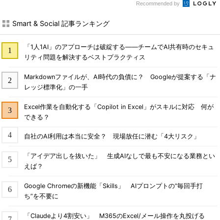
Recommended by
Smart & Social 記事ランキング
「1人1AI」のアプローチは破綻する――チームでAI共有時のセキュ
リティ問題を解決するベストプラクティス
Markdownファイルが、AI時代の負債に？ Googleが提案する「ナ
レッジ標準化」の一手
Excel作業を自動化する「Copilot in Excel」がスキルに対応 何が
できる？
自社のAI利用は本当に安全？ 現場放任に潜む「4大リスク」
「アイデア出しを抜いた」 生成AIなしで最も不安になる業務とい
えば？
Google Chromeの新機能「Skills」 AIプロンプトの“毎回手打
ち”を不要に
「Claudeより4割安い」 M365のExcel/メール操作を丸投げる