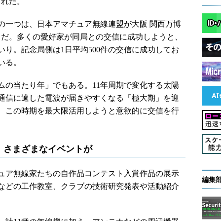
された。
一つは、日本アマチュア無線連盟が大阪 関西万博
O」だ。多くの愛好家が同局との交信に成功しようと、
り。記念局側は1日平均500件の交信に成功してお
いる。
ハムの当たり年」でもある。11年周期で変化する太陽
通信に適した電波が届きやすくなる「極大期」を迎
、この時期を最大限活用しようと意欲的に交信を行
、さまざまなイベントが
チュア無線家たちの自作品コンテスト入賞作品の展示
編集
などの工作教室、クラブの技術研究発表や活動紹介