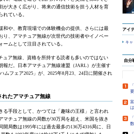
割が大きく広がり、将来の通信技術を担う人材を育
られている。
緩和や、教育現場での体験機会の提供、さらには最
アイ
おり、アマチュア無線が次世代の技術者やイノベー
キャ
ォームとして注目されている。
チュア無線、資格を所持する読者も多いのではない
自分
朗報だ。日本アマチュア無線連盟（JARL）が主催す
フェア2025」が、2025年8月23、24日に開催され
「
されたアマチュア無線
富
は
きる手段として、かつては「趣味の王様」と言われ
「
にアマチュア無線の局数が30万局を超え、米国を抜き
局数は1995年には過去最多の136万4316局に、日