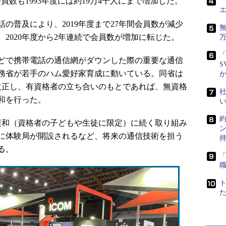
員数も1993年度には約19万4千人にまで増加した。
「
普及により、2019年度まで27年間会員数が減少
2020年度から2年連続で会員数が増加に転じた。
「
どで携帯電話の通信網がダウンした際の重要な通信
S
務省が若手のハム愛好家育成に動いている。同省は
を改正し、有資格者の立ち合いのもとであれば、無資格
社
和を行った。
制緩和（資格者の子どもや生徒に限定）に続く取り組み
に体験局が開設されるなど、将来の通信技術を担う
る。