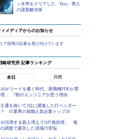
ィ水準をクリアした「Box」導入
の課題解決策
ティメディアからのお知らせ
リア採用の応募を受け付けています
戦略研究所 記事ランキング
月間
本日
AIがコードを書く時代、新職種FDEが需
要増」 7割のエンジニアが思う理由
士通を抜いて2位に躍進したITベンダー
？ IT業界の就職人気企業トップ20
AI活用する新人増えてOJT負担増」 複
数の調査で露呈した現場の苦悩