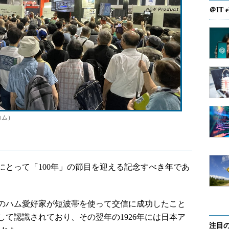
＠IT e
コム）
にとって「100年」の節目を迎える記念すべき年であ
西のハム愛好家が短波帯を使って交信に成功したこと
て認識されており、その翌年の1926年には日本ア
注目