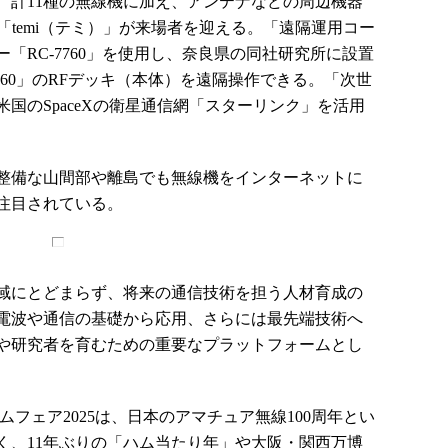
計11種の無線機に加え、アンテナなどの周辺機器
「temi（テミ）」が来場者を迎える。「遠隔運用コー
「RC-7760」を使用し、奈良県の同社研究所に設置
760」のRFデッキ（本体）を遠隔操作できる。「次世
国のSpaceXの衛星通信網「スターリンク」を活用
整備な山間部や離島でも無線機をインターネットに
注目されている。
域にとどまらず、将来の通信技術を担う人材育成の
電波や通信の基礎から応用、さらには最先端技術へ
や研究者を育むための重要なプラットフォームとし
フェア2025は、日本のアマチュア無線100周年とい
く、11年ぶりの「ハム当たり年」や大阪・関西万博