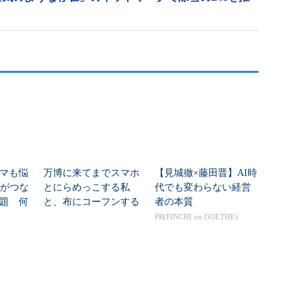
マも悩
万博に来てまでスマホ
【見城徹×藤田晋】AI時
Nがつな
とにらめっこする私
代でも変わらない経営
題 何
と、布にコーフンする
者の本質
た？
友人
PR(FINCHI on GOETHE)