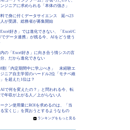
AIコーディングブーム」が去ったUSで、
エンジニアに求められる「本体の強さ」
無料で身に付くデータサイエンス 延べ23
万人が受講、総務省が募集開始
Excel好き」では進化できない、「Excel/C
Vでデータ連携」が残る今、AIをどう使う
か
内の「Excel好き」に向き合う情シスの言
い分、だから進化できない
約8割「内定期間中に学ぶべき」 未経験エ
ンジニア自主学習のハードル2位「モチベ維
持」を超えた1位は？
「AIで何を変えたの？」と問われる今、転
職で年収が上がる人／上がらない人
トークン使用量にROIを求めるのは、「当
たる宝くじ」を買おうとするようなもの
»
ランキングをもっと見る