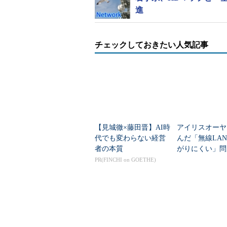
進
チェックしておきたい人気記事
【見城徹×藤田晋】AI時
アイリスオーヤ
代でも変わらない経営
んだ「無線LA
者の本質
がりにくい」問
を変えて解決し
PR(FINCHI on GOETHE)