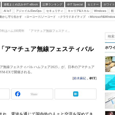
連載まとめ読み＠IT eBook
記事ランキング
＠IT Special
セミナー
ホワイト
AI IoT
アジャイル/DevOps
セキュリティ
キャリア&スキル
Windows
初
り動かし守り生かす
ローコード/ノーコード
クラウドネイティブ
Microsoft&Windo
Server & Storage
HTML5 + UX
025年はハム100周年 「アマチュア無線フェスティ...
Smart & Social
Coding Edge
年 「アマチュア無線フェスティバル
ホワ
Java Agile
Database Expert
無線フェスティバル ハムフェア2025」が、日本のアマチュア
Linux ＆ OSS
GYM-EXで開催される。
Master of IP Networ
[
鈴木麻紀
，
＠IT
]
Security & Trust
Share
Test & Tools
Insider.NET
ブログ
まれ、電波を通じて国内外の人々と交流を深めてき