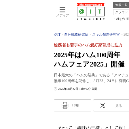
連載一覧
クラウド
メディア
AIを作
＠IT
自分戦略研究所
スキル創造研究室
2
総務省も若手のハム愛好家育成に注力
2025年はハム100周
ハムフェア2025」開催
日本最大の「ハムの祭典」である「アマチュア
無線100周年を記念し、8月23、24日に有明
2025年08月22日 11時45分 公開
印刷
見る
かつて「趣味の王様」として親し