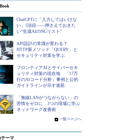
Book
ChatGPTに「入力してはいけな
い」5項目――押さえておきた
い“生成AIのNGリスト”
API設計の常識が変わる？
HTTP新メソッド「QUERY」と
セキュリティ対策を学ぶ
フロンティアAIとサイバーセキ
ュリティ対策の現在地 「17万
行のAIコード分析」事例と公的
ガイドラインが示す道筋
「無線LANがつながらない」の
苦情をゼロに 3つの現場に学ぶ
ネットワーク改善術
»
一覧ページへ
のテーマ