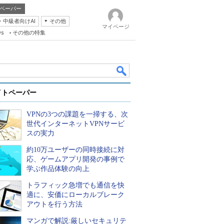
ペーパー
・中級者向けAI
その他
マイページ
ws
その他の特集
イトペーパー
VPNの3つの課題を一掃する、次
世代インターネットVPNサービ
スの実力
約10万ユーザーの同時接続に対
k
応、ゲームアプリ開発の事例で
学ぶ作品体験の向上
トラフィック急増でも通信を快
適に、安価にローカルブレーク
アウトを行う方法
マンガで解説:厳しいセキュリテ