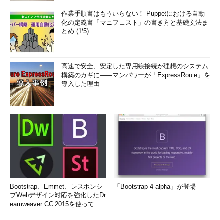
作業手順書はもういらない！ Puppetにおける自動
化の定義書「マニフェスト」の書き方と基礎文法ま
とめ (1/5)
高速で安全、安定した専用線接続が理想のシステム
構築のカギに――マンパワーが「ExpressRoute」を
導入した理由
Bootstrap、Emmet、レスポンシ
「Bootstrap 4 alpha」が登場
ブWebデザイン対応を強化したDr
eamweaver CC 2015を使って
み...