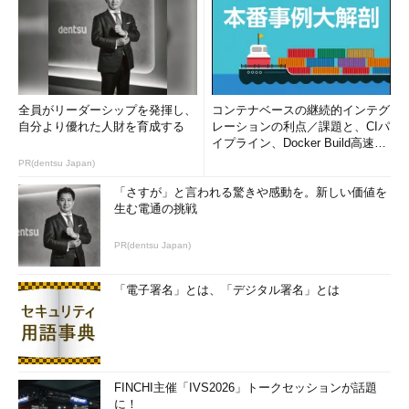
全員がリーダーシップを発揮し、
コンテナベースの継続的インテグ
自分より優れた人財を育成する
レーションの利点／課題と、CIパ
イプライン、Docker Build高速化
のコツ (1/2...
PR(dentsu Japan)
「さすが」と言われる驚きや感動を。新しい価値を
生む電通の挑戦
PR(dentsu Japan)
「電子署名」とは、「デジタル署名」とは
FINCHI主催「IVS2026」トークセッションが話題
に！