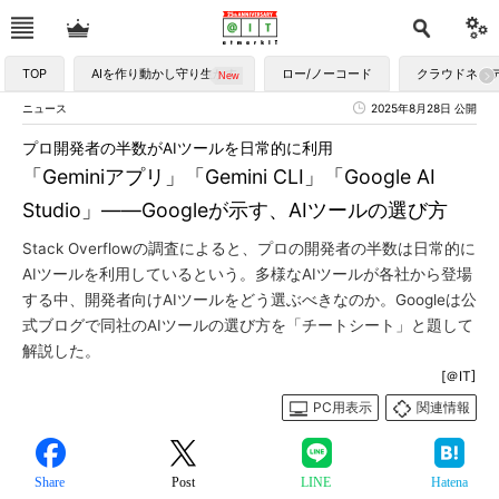
TOP
AIを作り動かし守り生かす
ロー/ノーコード
クラウドネイ
ニュース
2025年8月28日 公開
プロ開発者の半数がAIツールを日常的に利用
「Geminiアプリ」「Gemini CLI」「Google AI
Studio」――Googleが示す、AIツールの選び方
Stack Overflowの調査によると、プロの開発者の半数は日常的に
AIツールを利用しているという。多様なAIツールが各社から登場
する中、開発者向けAIツールをどう選ぶべきなのか。Googleは公
式ブログで同社のAIツールの選び方を「チートシート」と題して
解説した。
[＠IT]
PC用表示
関連情報
Share
Post
LINE
Hatena