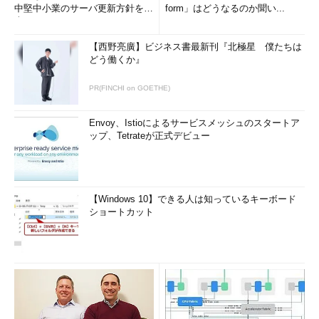
中堅中小業のサーバ更新方針を調
form」はどうなるのか聞い...
査
【西野亮廣】ビジネス書最新刊『北極星 僕たちは
どう働くか』
PR(FINCHI on GOETHE)
Envoy、Istioによるサービスメッシュのスタートア
ップ、Tetrateが正式デビュー
【Windows 10】できる人は知っているキーボード
ショートカット