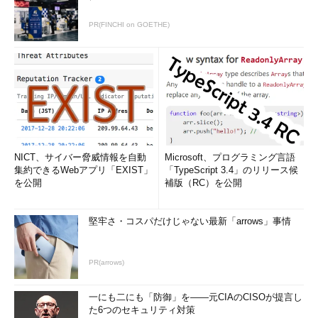
PR(FINCHI on GOETHE)
NICT、サイバー脅威情報を自動
Microsoft、プログラミング言語
集約できるWebアプリ「EXIST」
「TypeScript 3.4」のリリース候
を公開
補版（RC）を公開
堅牢さ・コスパだけじゃない最新「arrows」事情
PR(arrows)
一にも二にも「防御」を――元CIAのCISOが提言し
た6つのセキュリティ対策