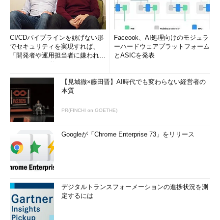
CI/CDパイプラインを妨げない形
Faceook、AI処理向けのモジュラ
でセキュリティを実現すれば、
ーハードウェアプラットフォーム
「開発者や運用担当者に嫌われな
とASICを発表
いWAF」は可能か
【見城徹×藤田晋】AI時代でも変わらない経営者の
本質
PR(FINCHI on GOETHE)
Googleが「Chrome Enterprise 73」をリリース
デジタルトランスフォーメーションの進捗状況を測
定するには