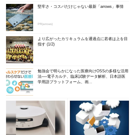
堅牢さ・コスパだけじゃない最新「arrows」事情
PR(arrows)
より広がったカリキュラムを通過点に若者は上を目
指す (1/2)
勉強会で明らかになった医療向けOSSの多様な活用
法──電子カルテ、臨床試験データ解析、日本語医
学用語プラットフォーム、画...