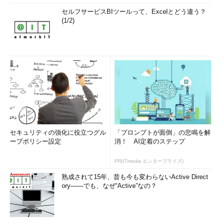
セルフサービスBIツールって、Excelとどう違う？
(1/2)
セキュリティの強化に役立つグル
「プロンプトが面倒」の悲鳴を解
ープポリシー設定
消！ AI定着のステップ
PR(ITmedia エンタープライズ)
熟成されて15年、昔も今も変わらないActive Direct
ory――でも、なぜ“Active”なの？