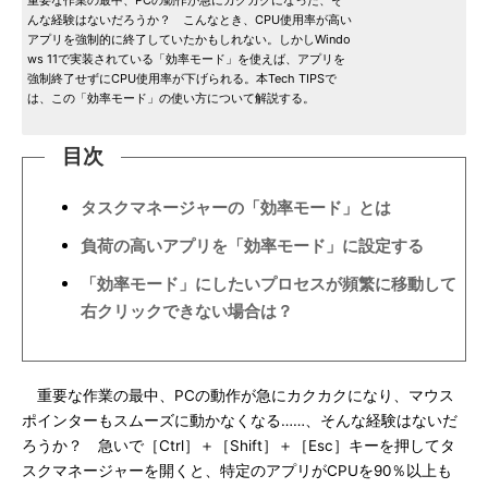
重要な作業の最中、PCの動作が急にカクカクになった、そ
んな経験はないだろうか？ こんなとき、CPU使用率が高い
アプリを強制的に終了していたかもしれない。しかしWindo
ws 11で実装されている「効率モード」を使えば、アプリを
強制終了せずにCPU使用率が下げられる。本Tech TIPSで
は、この「効率モード」の使い方について解説する。
目次
タスクマネージャーの「効率モード」とは
負荷の高いアプリを「効率モード」に設定する
「効率モード」にしたいプロセスが頻繁に移動して
右クリックできない場合は？
重要な作業の最中、PCの動作が急にカクカクになり、マウス
ポインターもスムーズに動かなくなる……、そんな経験はないだ
ろうか？ 急いで［Ctrl］＋［Shift］＋［Esc］キーを押してタ
スクマネージャーを開くと、特定のアプリがCPUを90％以上も