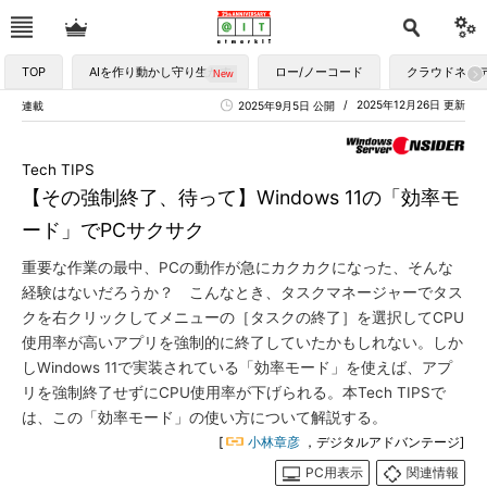
TOP
AIを作り動かし守り生かす
ロー/ノーコード
クラウドネイ
2025年12月26日 更新
連載
2025年9月5日 公開
Tech TIPS
【その強制終了、待って】Windows 11の「効率モ
ード」でPCサクサク
重要な作業の最中、PCの動作が急にカクカクになった、そんな
経験はないだろうか？ こんなとき、タスクマネージャーでタス
クを右クリックしてメニューの［タスクの終了］を選択してCPU
使用率が高いアプリを強制的に終了していたかもしれない。しか
しWindows 11で実装されている「効率モード」を使えば、アプ
リを強制終了せずにCPU使用率が下げられる。本Tech TIPSで
は、この「効率モード」の使い方について解説する。
[
小林章彦
，デジタルアドバンテージ]
PC用表示
関連情報