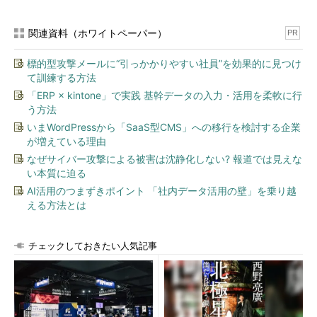
関連資料（ホワイトペーパー）
PR
標的型攻撃メールに“引っかかりやすい社員”を効果的に見つけ
て訓練する方法
「ERP × kintone」で実践 基幹データの入力・活用を柔軟に行
う方法
いまWordPressから「SaaS型CMS」への移行を検討する企業
が増えている理由
なぜサイバー攻撃による被害は沈静化しない? 報道では見えな
い本質に迫る
AI活用のつまずきポイント 「社内データ活用の壁」を乗り越
える方法とは
チェックしておきたい人気記事