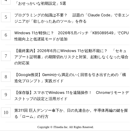
「おせっかいな初期設定」5選
プログラミングの知識は不要？ 話題の「Claude Code」で非エン
ジニアが「欲しかったあのツール」を作る
Windows 11が軽快に？ 2026年5月パッチ「KB5089549」でCPU
性能向上と低遅延モードが追加
【最終案内】2026年6月にWindows 11が起動不能に？ 「セキュ
アブート証明書」の期限切れリスクと対策、起動しなくなった場合
の対応策
【Google推奨】Geminiから満足のいく回答を引き出すための「構
造化プロンプト」実践ガイド
【保存版】スマホでWindows 11を遠隔操作！ Chromeリモートデ
スクトップの設定と活用ガイド
第311回 巨人デンソー傘下か、日の丸連合か。半導体再編の鍵を握
る「ローム」の行方
Copyright © ITmedia Inc. All Rights Reserved.