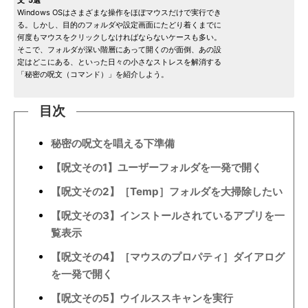
文”5選
Windows OSはさまざまな操作をほぼマウスだけで実行でき
る。しかし、目的のフォルダや設定画面にたどり着くまでに
何度もマウスをクリックしなければならないケースも多い。
そこで、フォルダが深い階層にあって開くのが面倒、あの設
定はどこにある、といった日々の小さなストレスを解消する
「秘密の呪文（コマンド）」を紹介しよう。
目次
秘密の呪文を唱える下準備
【呪文その1】ユーザーフォルダを一発で開く
【呪文その2】［Temp］フォルダを大掃除したい
【呪文その3】インストールされているアプリを一
覧表示
【呪文その4】［マウスのプロパティ］ダイアログ
を一発で開く
【呪文その5】ウイルススキャンを実行