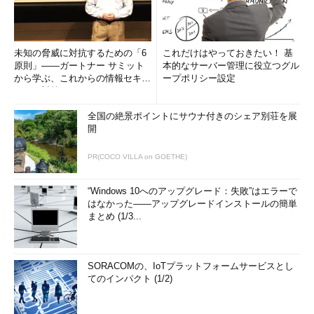
未知の脅威に対抗するための「6
これだけはやっておきたい！ 基
原則」――ガートナー サミット
本的なサーバー管理に役立つグル
から学ぶ、これからの情報セキュ
ープポリシー設定
リティ対策
全国の絶景ポイントにサウナ付きのシェア別荘を展
開
PR(COCO VILLA on GOETHE)
“Windows 10へのアップグレード：失敗”はエラーで
はなかった――アップグレードインストールの簡単
まとめ (1/3...
SORACOMの、IoTプラットフォームサービスとし
てのインパクト (1/2)