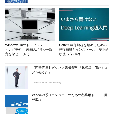
Windows 10のトラブルシューテ
Caffeで画像解析を始めるための
ィング事例──未知のポリシー設
基礎知識とインストール、基本的
定を探せ！ (1/2)
な使い方 (1/2)
【西野亮廣】ビジネス書最新刊『北極星 僕たちは
どう働くか』
PR(FINCHI on GOETHE)
Windows系ITエンジニアのための産業用ドローン開
発環境