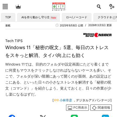
TOP
AIを作り動かし守り生かす
ロー/ノーコード
クラウドネイ
2026年3月5日 更新
連載
2025年9月8日 公開
Tech TIPS
Windows 11「秘密の呪文」5選、毎日のストレス
をスキっと解消、タイパ向上にも効く
Windows 11では、目的のフォルダや設定画面にたどり着くまで
に何度もマウスをクリックしなければならないケースも多い。そ
こで、フォルダが深い階層にあって開くのが面倒、あの設定はど
こにある、といった日々の小さなストレスを解消する「秘密の呪
文（コマンド）」を紹介しよう。覚えておくと、日々の作業が少
し楽になるはずだ。
[
小林章彦
，デジタルアドバンテージ]
PC用表示
関連情報