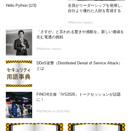
Hello Python (1/3)
全員がリーダーシップを発揮し、
自分より優れた人財を育成する
PR(dentsu Japan)
「さすが」と言われる驚きや感動を。新しい価値を
生む電通の挑戦
PR(dentsu Japan)
DDoS攻撃（Distributed Denial of Service Attack）
とは
FINCHI主催「IVS2026」トークセッションが話題
に！
PR(FINCHI on GOETHE)