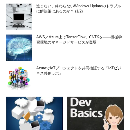
進まない、終わらないWindows Updateのトラブル
に解決策はあるのか？ (1/2)
AWS／Azure上でTensorFlow、CNTKを――機械学
習環境のマネージドサービスが登場
AzureでIoTプロジェクトを共同検証する「IoTビジ
ネス共創ラボ」