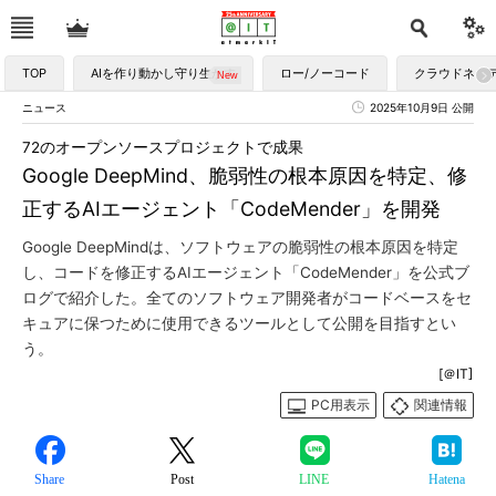
TOP
AIを作り動かし守り生かす
ロー/ノーコード
クラウドネイ
ニュース
2025年10月9日 公開
72のオープンソースプロジェクトで成果
Google DeepMind、脆弱性の根本原因を特定、修
正するAIエージェント「CodeMender」を開発
Google DeepMindは、ソフトウェアの脆弱性の根本原因を特定
し、コードを修正するAIエージェント「CodeMender」を公式ブ
ログで紹介した。全てのソフトウェア開発者がコードベースをセ
キュアに保つために使用できるツールとして公開を目指すとい
う。
[＠IT]
PC用表示
関連情報
Share
Post
LINE
Hatena