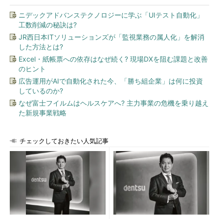
ニデックアドバンステクノロジーに学ぶ「UIテスト自動化」
工数削減の秘訣は?
JR西日本ITソリューションズが「監視業務の属人化」を解消
した方法とは?
Excel・紙帳票への依存はなぜ続く? 現場DXを阻む課題と改善
のヒント
広告運用がAIで自動化された今、「勝ち組企業」は何に投資
しているのか?
なぜ富士フイルムはヘルスケアへ? 主力事業の危機を乗り越え
た新規事業戦略
チェックしておきたい人気記事