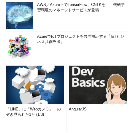
AWS／Azure上でTensorFlow、CNTKを――機械学
習環境のマネージドサービスが登場
AzureでIoTプロジェクトを共同検証する「IoTビジ
ネス共創ラボ」
「LINE」に「Webカメラ」、の
AngularJS
ぞき見られた1月 (1/3)