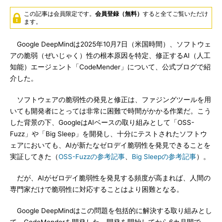
この記事は会員限定です。
会員登録（無料）
すると全てご覧いただけ
ます。
Google DeepMindは2025年10月7日（米国時間）、ソフトウェ
アの脆弱（ぜいじゃく）性の根本原因を特定、修正するAI（人工
知能）エージェント「CodeMender」について、公式ブログで紹
介した。
ソフトウェアの脆弱性の発見と修正は、ファジングツールを用
いても開発者にとっては非常に困難で時間がかかる作業だ。こう
した背景の下、GoogleはAIベースの取り組みとして「OSS-
Fuzz」や「Big Sleep」を開発し、十分にテストされたソフトウ
ェアにおいても、AIが新たなゼロデイ脆弱性を発見できることを
実証してきた（
OSS-Fuzzの参考記事
、
Big Sleepの参考記事
）。
だが、AIがゼロデイ脆弱性を発見する頻度が高まれば、人間の
専門家だけで脆弱性に対応することはより困難となる。
Google DeepMindはこの問題を包括的に解決する取り組みとし