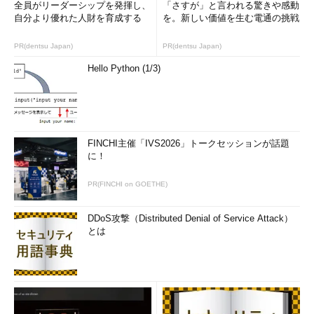
全員がリーダーシップを発揮し、
「さすが」と言われる驚きや感動
自分より優れた人財を育成する
を。新しい価値を生む電通の挑戦
PR(dentsu Japan)
PR(dentsu Japan)
Hello Python (1/3)
FINCHI主催「IVS2026」トークセッションが話題
に！
PR(FINCHI on GOETHE)
DDoS攻撃（Distributed Denial of Service Attack）
とは