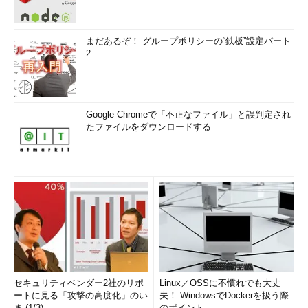
まだあるぞ！ グループポリシーの“鉄板”設定パート
2
Google Chromeで「不正なファイル」と誤判定され
たファイルをダウンロードする
セキュリティベンダー2社のリポ
Linux／OSSに不慣れでも大丈
ートに見る「攻撃の高度化」のい
夫！ WindowsでDockerを扱う際
ま (1/3)
のポイント