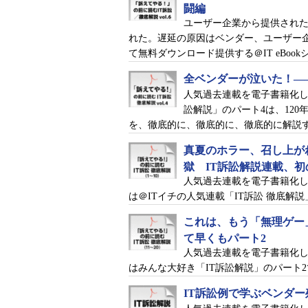
闘編
ユーザー企業から提供され
れた。遅延の原因はベンダー、ユーザー
て無料ダウンロード提供する＠IT eBoo
全ベンダーが泣いた！―
人気過去連載を電子書籍化して
訟解説」のパート4は、12
を、徹底的に、徹底的に、徹底的に解説
真夏のホラー、召し上が
獄 IT訴訟解説連載、初の
人気過去連載を電子書籍化して
は＠ITイチの人気連載「IT訴訟 徹底解説
これは、もう「無理ゲー」
て早くもパート2
人気過去連載を電子書籍化して
はみんな大好き「IT訴訟解説」のパート2
IT訴訟例で学ぶベンダ