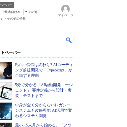
ペーパー
・中級者向けAI
その他
マイページ
ws
その他の特集
イトペーパー
Python信仰は終わり? AIコーディ
ング前提開発で「TypeScript」が
台頭する理由
5分で分かる「AI駆動開発エージ
k
ェント」 要件定義から設計・実
装・テストまで
中身が全く分からないレガシー
システムも改修可能 AI活用で変
わるシステム開発
最小1.5人月から始める、「ノウ