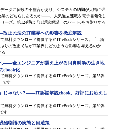
たデータに多数の不整合があり、システムの納期が大幅に遅
企業のどちらにあるのか――。人気過去連載を電子書籍化し
kシリーズ。第124弾は「IT訴訟解説」のパート6をお贈りする
―改正民法のIT業界への影響を徹底解説
無料ダウンロード提供する＠IT eBookシリーズ。「IT訴
0年ぶりの改正民法がIT業界にどのような影響を与えるのか
する
れ――全エンジニアが震え上がる阿鼻叫喚の生き地
ebook化
無料ダウンロード提供する＠IT eBookシリーズ。第55弾
」です
じゃない？――IT訴訟解説ebook、好評にお応えし
無料ダウンロード提供する＠IT eBookシリーズ。第59弾
です
ー残酷物語の実態と回避策