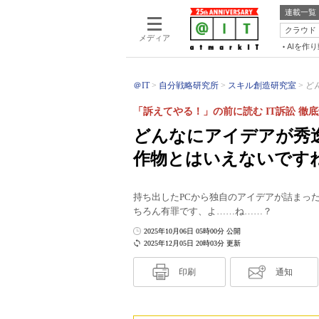
連載一覧
クラウド
メディア
AIを作
＠IT
自分戦略研究所
スキル創造研究室
ど
「訴えてやる！」の前に読む IT訴訟 徹底
どんなにアイデアが秀
作物とはいえないです
持ち出したPCから独自のアイデアが詰まっ
ちろん有罪です、よ……ね……？
2025年10月06日 05時00分 公開
2025年12月05日 20時03分 更新
印刷
通知