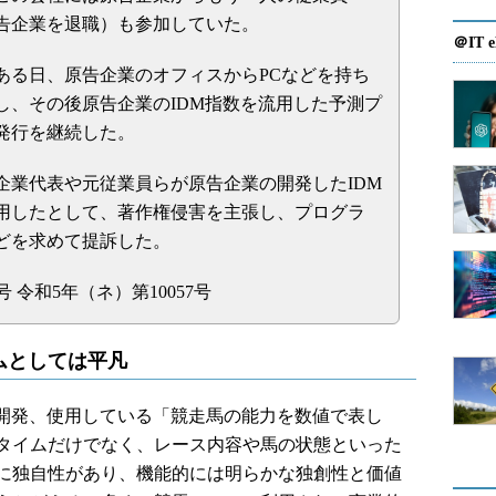
告企業を退職）も参加していた。
＠IT e
ある日、原告企業のオフィスからPCなどを持ち
し、その後原告企業のIDM指数を流用した予測プ
発行を継続した。
企業代表や元従業員らが原告企業の開発したIDM
用したとして、著作権侵害を主張し、プログラ
どを求めて提訴した。
 令和5年（ネ）第10057号
ムとしては平凡
開発、使用している「競走馬の能力を数値で表し
タイムだけでなく、レース内容や馬の状態といった
に独自性があり、機能的には明らかな独創性と価値