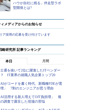
ハウが自社に残る」伴走型ラボ
型開発とは?
ティメディアからのお知らせ
リア採用の応募を受け付けています
戦略研究所 記事ランキング
月間
本日
士通を抜いて2位に躍進したITベンダー
？ IT業界の就職人気企業トップ20
AIがコードを書く時代、新職種FDEが需
要増」 7割のエンジニアが思う理由
AI活用する新人増えてOJT負担増」 複
数の調査で露呈した現場の苦悩