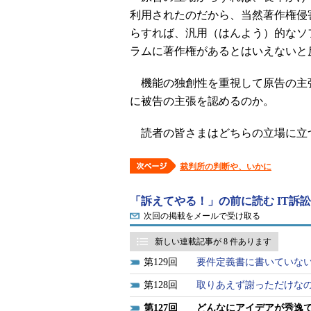
利用されたのだから、当然著作権侵
らすれば、汎用（はんよう）的なソ
ラムに著作権があるとはいえないと
機能の独創性を重視して原告の主
に被告の主張を認めるのか。
読者の皆さまはどちらの立場に立
裁判所の判断や、いかに
「訴えてやる！」の前に読む IT訴訟
次回の掲載をメールで受け取る
新しい連載記事が 8 件あります
129
要件定義書に書いていな
128
取りあえず謝っただけな
127
どんなにアイデアが秀逸