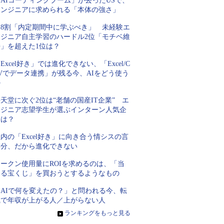
AIコーディングブーム」が去ったUSで、
エンジニアに求められる「本体の強さ」
約8割「内定期間中に学ぶべき」 未経験エ
ンジニア自主学習のハードル2位「モチベ維
持」を超えた1位は？
Excel好き」では進化できない、「Excel/C
Vでデータ連携」が残る今、AIをどう使う
か
天堂に次ぐ2位は“老舗の国産IT企業” エ
ンジニア志望学生が選ぶインターン人気企
業は？
内の「Excel好き」に向き合う情シスの言
い分、だから進化できない
トークン使用量にROIを求めるのは、「当
たる宝くじ」を買おうとするようなもの
「AIで何を変えたの？」と問われる今、転
職で年収が上がる人／上がらない人
»
ランキングをもっと見る