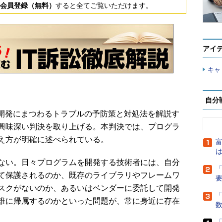
会員登録（無料）
すると全てご覧いただけます。
アイ
キャ
自分
開発にまつわるトラブルの予防策と対処法を解説す
興味深い判決を取り上げる。本判決では、プログラ
え方が明確に述べられている。
富
は
ない。日々プログラムを開発する技術者には、自分
「
て保護されるのか、既存のライブラリやフレームワ
スクがないのか、あるいはベンダーに委託して開発
「
誰に帰属するのかといった問題が、常に身近に存在