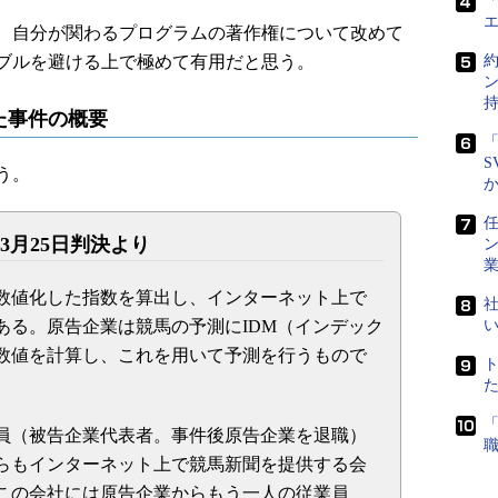
「
、自分が関わるプログラムの著作権について改めて
ブルを避ける上で極めて有用だと思う。
た事件の概要
「
S
う。
任
3月25日判決より
数値化した指数を算出し、インターネット上で
社
ある。原告企業は競馬の予測にIDM（インデック
数値を計算し、これを用いて予測を行うもので
員（被告企業代表者。事件後原告企業を退職）
らもインターネット上で競馬新聞を提供する会
この会社には原告企業からもう一人の従業員