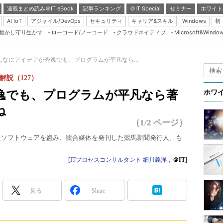
連載まとめ読み＠IT eBook
記事ランキング
＠IT Special
セミナー
ホワイト
AI IoT
アジャイル/DevOps
セキュリティ
キャリア&スキル
Windows
初
り動かし守り生かす
ローコード/ノーコード
クラウドネイティブ
Microsoft&Windo
Server & Storage
HTML5 + UX
んなにアイデアが秀逸でも、プログラムが平凡なら...
Smart & Social
解説（127）
Coding Edge
逸でも、プログラムが平凡なら著
ホワ
Java Agile
ね
Database Expert
（1/2 ページ）
Linux ＆ OSS
たソフトウェアを盗み、競合媒体を発刊した競馬新聞発行人。も
Master of IP Networ
[
ITプロセスコンサルタント 細川義洋
，
＠IT
]
Security & Trust
Test & Tools
見る
Share
Insider.NET
ブログ