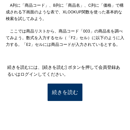
A列に「商品コード」、B列に「商品名」、C列に「価格」で構
成される下画面のような表で、XLOOKUP関数を使った基本的な
検索を試してみよう。
ここでは商品リストから、商品コード「003」の商品名を調べ
てみよう。数式を入力するセル（「F2」セル）に以下のように入
力する。「E2」セルには商品コードが入力されているとする。
続きを読むには、[続きを読む] ボタンを押して会員登録あ
るいはログインしてください。
続きを読む