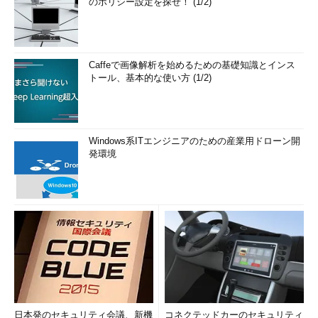
のポリシー設定を探せ！ (1/2)
Caffeで画像解析を始めるための基礎知識とインス
トール、基本的な使い方 (1/2)
Windows系ITエンジニアのための産業用ドローン開
発環境
日本発のセキュリティ会議、新機
コネクテッドカーのセキュリティ