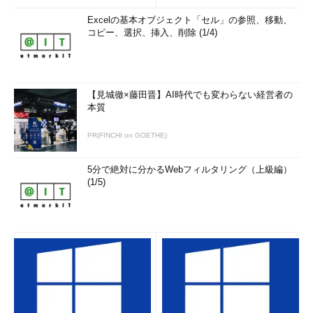
Excelの基本オブジェクト「セル」の参照、移動、
コピー、選択、挿入、削除 (1/4)
【見城徹×藤田晋】AI時代でも変わらない経営者の
本質
PR(FINCHI on GOETHE)
5分で絶対に分かるWebフィルタリング（上級編）
(1/5)