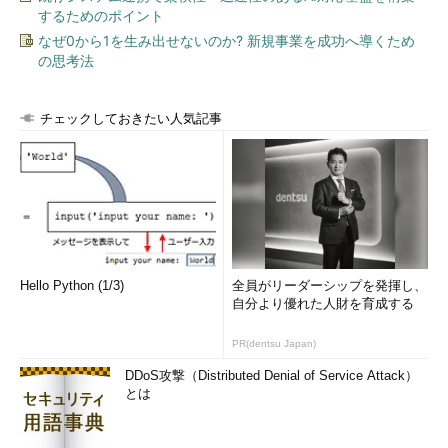
するためのポイント
なぜ0から1を生み出せないのか? 新規事業を成功へ導くため
の思考法
チェックしておきたい人気記事
Hello Python (1/3)
全員がリーダーシップを発揮し、
自分より優れた人財を育成する
PR(dentsu Japan)
DDoS攻撃（Distributed Denial of Service Attack）
とは