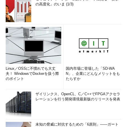
の高度化」のいま (1/3)
Linux／OSSに不慣れでも大丈
国内市場に登場した「SD-WA
夫！ WindowsでDockerを扱う際
N」、企業にどんなメリットをも
のポイント
たらすか
ザイリンクス、OpenCL、C／C++でFPGAアクセラ
レーションを行う開発環境最新版のリリースを発表
未知の脅威に対抗するための「6原則」――ガート