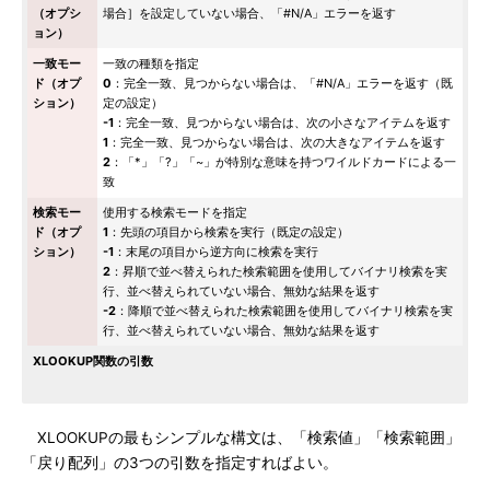
（オプシ
場合］を設定していない場合、「#N/A」エラーを返す
ョン）
一致モー
一致の種類を指定
ド（オプ
0
：完全一致、見つからない場合は、「#N/A」エラーを返す（既
ション）
定の設定）
-1
：完全一致、見つからない場合は、次の小さなアイテムを返す
1
：完全一致、見つからない場合は、次の大きなアイテムを返す
2
：「*」「?」「~」が特別な意味を持つワイルドカードによる一
致
検索モー
使用する検索モードを指定
ド（オプ
1
：先頭の項目から検索を実行（既定の設定）
ション）
-1
：末尾の項目から逆方向に検索を実行
2
：昇順で並べ替えられた検索範囲を使用してバイナリ検索を実
行、並べ替えられていない場合、無効な結果を返す
-2
：降順で並べ替えられた検索範囲を使用してバイナリ検索を実
行、並べ替えられていない場合、無効な結果を返す
XLOOKUP関数の引数
XLOOKUPの最もシンプルな構文は、「検索値」「検索範囲」
「戻り配列」の3つの引数を指定すればよい。