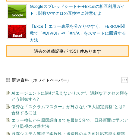
Googleスプレッドシート←→Excelの相互利用ガイ
ド：関数やマクロの互換性に注意せよ
【Excel】エラー表示を分かりやすく、IFERROR関
数で「#DIV/0!」や「#N/A」をスマートに回避する
方法
過去の連載記事が 1551 件あります
関連資料（ホワイトペーパー）
PR
AIエージェントに潜む“見えないリスク”、過剰なアクセス権を
どう制御する?
優秀な「スクラムマスター」が外さない“5大認定資格”とは?
合格するには
エラー検知から原因調査までを最短5分で、日経新聞に学ぶア
プリ監視の改善方法
既存システム連携で柔軟性・迅速性のあるAI対応基盤を構築