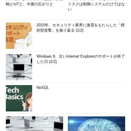
軸とIoTと、今後の広がりと
リスクは制御システムだけではな
い
2015年、セキュリティ業界に激震をもたらした「標
的型攻撃」を振り返る (1/2)
Windows 8、古いInternet Explorerのサポートが終了
した日 (1/2)
NoSQL