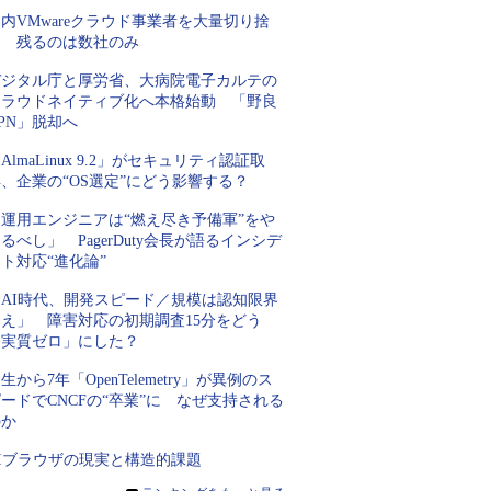
内VMwareクラウド事業者を大量切り捨
て 残るのは数社のみ
デジタル庁と厚労省、大病院電子カルテの
クラウドネイティブ化へ本格始動 「野良
PN」脱却へ
AlmaLinux 9.2」がセキュリティ認証取
、企業の“OS選定”にどう影響する？
「運用エンジニアは“燃え尽き予備軍”をや
るべし」 PagerDuty会長が語るインシデ
ト対応“進化論”
「AI時代、開発スピード／規模は認知限界
超え」 障害対応の初期調査15分をどう
「実質ゼロ」にした？
生から7年「OpenTelemetry」が異例のス
ードでCNCFの“卒業”に なぜ支持される
のか
AIブラウザの現実と構造的課題