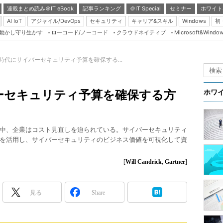
連載まとめ読み＠IT eBook
記事ランキング
＠IT Special
セミナー
ホワイト
AI IoT
アジャイル/DevOps
セキュリティ
キャリア&スキル
Windows
初
り動かし守り生かす
ローコード/ノーコード
クラウドネイティブ
Microsoft&Windo
Server & Storage
HTML5 + UX
時代にサイバーセキュリティ予算を確保する...
Smart & Social
Coding Edge
ーセキュリティ予算を確保する方
ホワ
Java Agile
Database Expert
中、企業はコスト見直しを迫られている。サイバーセキュリティ
Linux ＆ OSS
を活用し、サイバーセキュリティのビジネス価値を可視化して資
Master of IP Networ
[
Will Candrick, Gartner
]
Security & Trust
Test & Tools
見る
Share
Insider.NET
ブログ