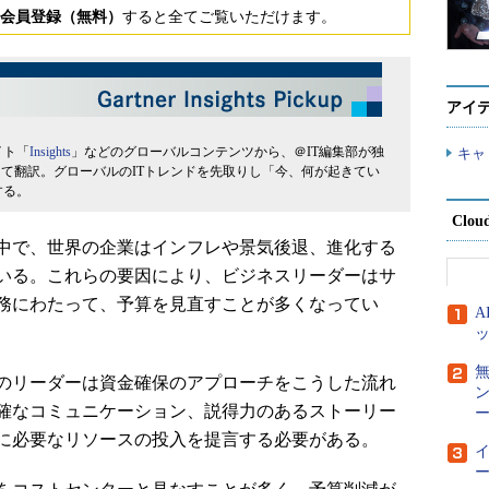
会員登録（無料）
すると全てご覧いただけます。
アイ
イト「
Insights
」などのグローバルコンテンツから、＠IT編集部が独
キャ
して翻訳。グローバルのITトレンドを先取りし「今、何が起きてい
する。
Clou
中で、世界の企業はインフレや景気後退、進化する
いる。これらの要因により、ビジネスリーダーはサ
務にわたって、予算を見直すことが多くなってい
のリーダーは資金確保のアプローチをこうした流れ
確なコミュニケーション、説得力のあるストーリー
ー
に必要なリソースの投入を提言する必要がある。
ー