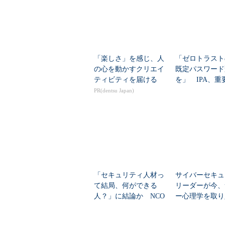
「楽しさ」を感じ、人
「ゼロトラスト
の心を動かすクリエイ
既定パスワード
ティビティを届ける
を」 IPA、重
ラを守る「最低
PR(dentsu Japan)
キュリティ」を
「セキュリティ人材っ
サイバーセキュ
て結局、何ができる
リーダーが今、
人？」に結論か NCO
ー心理学を取り
が定義した“13個の役
べき理由
割”