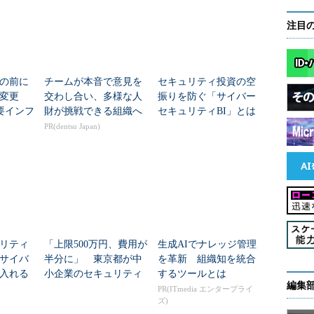
注目
の前に
チームが本音で意見を
セキュリティ投資の空
変更
交わし合い、多様な人
振りを防ぐ「サイバー
要インフ
財が挑戦できる組織へ
セキュリティBI」とは
限のセ
PR(dentsu Japan)
刷新
リティ
「上限500万円、費用が
生成AIでナレッジ管理
サイバ
半分に」 東京都が中
を革新 組織知を統合
入れる
小企業のセキュリティ
するツールとは
編集
対策助成金の申請を受
PR(ITmedia エンタープライ
ズ)
け付け