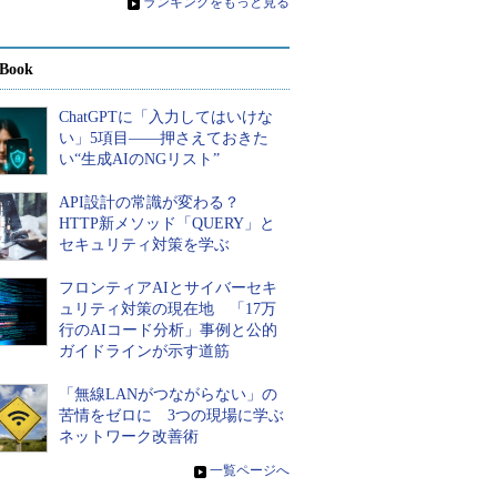
»
ランキングをもっと見る
Book
ChatGPTに「入力してはいけな
い」5項目――押さえておきた
い“生成AIのNGリスト”
API設計の常識が変わる？
HTTP新メソッド「QUERY」と
セキュリティ対策を学ぶ
フロンティアAIとサイバーセキ
ュリティ対策の現在地 「17万
行のAIコード分析」事例と公的
ガイドラインが示す道筋
「無線LANがつながらない」の
苦情をゼロに 3つの現場に学ぶ
ネットワーク改善術
»
一覧ページへ