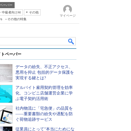
ペーパー
・中級者向けAI
その他
マイページ
ws
その他の特集
イトペーパー
データの紛失、不正アクセス、
悪用を抑止 包括的データ保護を
実現する鍵とは?
アルバイト雇用契約管理を効率
k
化、コンビニ店舗運営企業に学
ぶ電子契約活用術
社内物流に「宅急便」の品質を
――重要書類の紛失や遅配を防
ぐ荷物追跡サービス
従業員にとって“本当にためにな