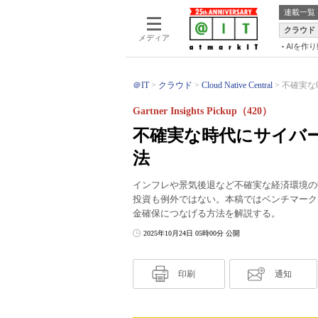
連載一覧
クラウド
メディア
AIを作
＠IT
クラウド
Cloud Native Central
不確実な
Gartner Insights Pickup（420）
不確実な時代にサイバ
法
インフレや景気後退など不確実な経済環境の
投資も例外ではない。本稿ではベンチマーク
金確保につなげる方法を解説する。
2025年10月24日 05時00分 公開
印刷
通知