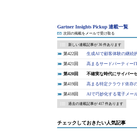
Gartner Insights Pickup 連載一覧
次回の掲載をメールで受け取る
新しい連載記事が 36 件あります
422
生成AIで顧客体験の継続
421
高まるサードパーティーI
420
不確実な時代にサイバー
419
高まる特定クラウド依存
418
AIで巧妙化する電子メー
過去の連載記事が 417 件あります
チェックしておきたい人気記事