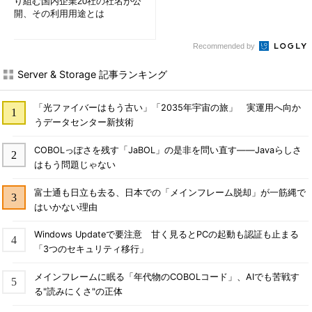
り組む国内企業20社の社名が公
開、その利用用途とは
Recommended by
Server & Storage 記事ランキング
「光ファイバーはもう古い」「2035年宇宙の旅」 実運用へ向か
うデータセンター新技術
COBOLっぽさを残す「JaBOL」の是非を問い直す――Javaらしさ
はもう問題じゃない
富士通も日立も去る、日本での「メインフレーム脱却」が一筋縄で
はいかない理由
Windows Updateで要注意 甘く見るとPCの起動も認証も止まる
「3つのセキュリティ移行」
メインフレームに眠る「年代物のCOBOLコード」、AIでも苦戦す
る"読みにくさ"の正体