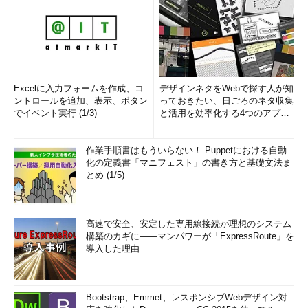
Excelに入力フォームを作成、コ
デザインネタをWebで探す人が知
ントロールを追加、表示、ボタン
っておきたい、日ごろのネタ収集
でイベント実行 (1/3)
と活用を効率化する4つのアプリ
(1/3)
作業手順書はもういらない！ Puppetにおける自動
化の定義書「マニフェスト」の書き方と基礎文法ま
とめ (1/5)
高速で安全、安定した専用線接続が理想のシステム
構築のカギに――マンパワーが「ExpressRoute」を
導入した理由
Bootstrap、Emmet、レスポンシブWebデザイン対