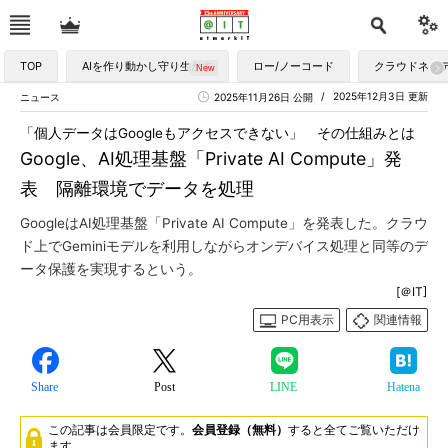
TOP
AIを作り動かし守り生かす
ロー/ノーコード
クラウドネイ
2025年12月3日 更新
ニュース
2025年11月26日 公開
「個人データはGoogleもアクセスできない」 その仕組みとは
Google、AI処理基盤「Private AI Compute」発
表 隔離環境でデータを処理
GoogleはAI処理基盤「Private AI Compute」を発表した。クラウ
ド上でGeminiモデルを利用しながらオンデバイス処理と同等のデ
ータ保護を実現するという。
[＠IT]
PC用表示
関連情報
Share
Post
LINE
Hatena
この記事は会員限定です。
会員登録（無料）
すると全てご覧いただけ
ます。