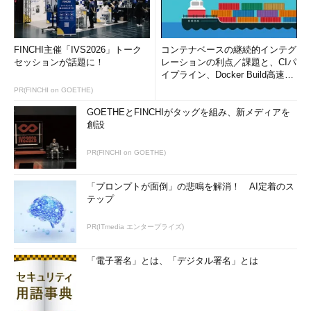
FINCHI主催「IVS2026」トーク
コンテナベースの継続的インテグ
セッションが話題に！
レーションの利点／課題と、CIパ
イプライン、Docker Build高速化
のコツ (1/2...
PR(FINCHI on GOETHE)
GOETHEとFINCHIがタッグを組み、新メディアを
創設
PR(FINCHI on GOETHE)
「プロンプトが面倒」の悲鳴を解消！ AI定着のス
テップ
PR(ITmedia エンタープライズ)
「電子署名」とは、「デジタル署名」とは