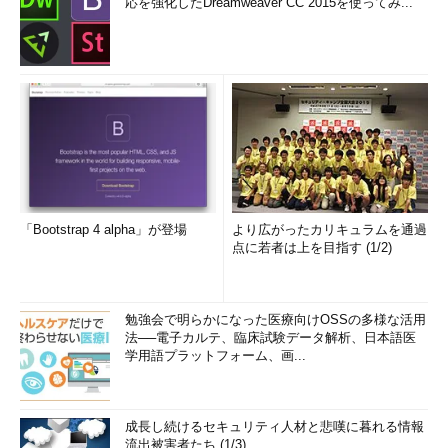
応を強化したDreamweaver CC 2015を使ってみ...
「Bootstrap 4 alpha」が登場
より広がったカリキュラムを通過
点に若者は上を目指す (1/2)
勉強会で明らかになった医療向けOSSの多様な活用
法──電子カルテ、臨床試験データ解析、日本語医
学用語プラットフォーム、画...
成長し続けるセキュリティ人材と悲嘆に暮れる情報
流出被害者たち (1/3)