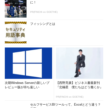
に！
PR(FINCHI on GOETHE)
フィッシングとは
次期Windows Serverの新しいプ
【西野亮廣】ビジネス書最新刊
レビュー版が待ち遠しい
『北極星 僕たちはどう働くか』
PR(FINCHI on GOETHE)
セルフサービスBIツールって、Excelとどう違う？