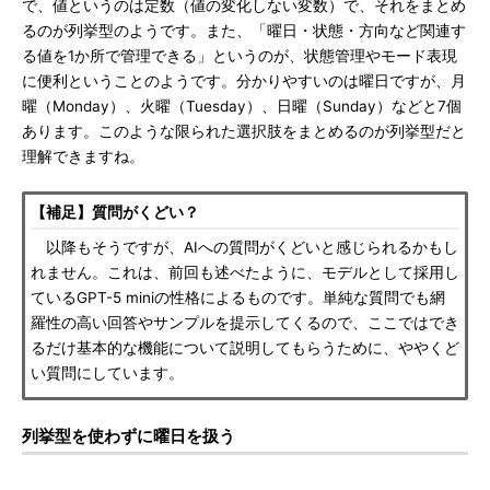
で、値というのは定数（値の変化しない変数）で、それをまとめ
るのが列挙型のようです。また、「曜日・状態・方向など関連す
る値を1か所で管理できる」というのが、状態管理やモード表現
に便利ということのようです。分かりやすいのは曜日ですが、月
曜（Monday）、火曜（Tuesday）、日曜（Sunday）などと7個
あります。このような限られた選択肢をまとめるのが列挙型だと
理解できますね。
【補足】質問がくどい？
以降もそうですが、AIへの質問がくどいと感じられるかもし
れません。これは、前回も述べたように、モデルとして採用し
ているGPT-5 miniの性格によるものです。単純な質問でも網
羅性の高い回答やサンプルを提示してくるので、ここではでき
るだけ基本的な機能について説明してもらうために、ややくど
い質問にしています。
列挙型を使わずに曜日を扱う