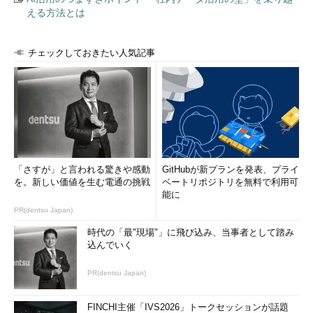
える方法とは
チェックしておきたい人気記事
「さすが」と言われる驚きや感動
GitHubが新プランを発表、プライ
を。新しい価値を生む電通の挑戦
ベートリポジトリを無料で利用可
能に
PR(dentsu Japan)
時代の「最"現場"」に飛び込み、当事者として踏み
込んでいく
PR(dentsu Japan)
FINCHI主催「IVS2026」トークセッションが話題