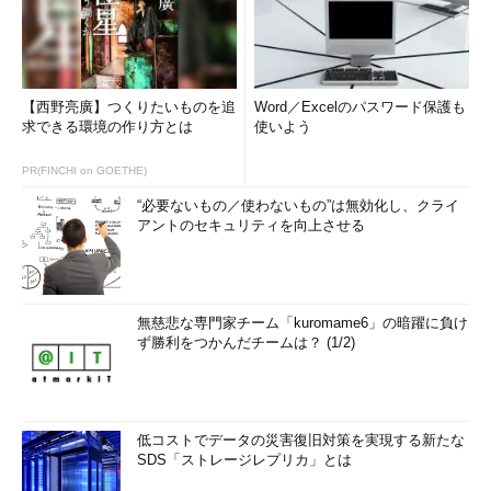
【西野亮廣】つくりたいものを追
Word／Excelのパスワード保護も
求できる環境の作り方とは
使いよう
PR(FINCHI on GOETHE)
“必要ないもの／使わないもの”は無効化し、クライ
アントのセキュリティを向上させる
無慈悲な専門家チーム「kuromame6」の暗躍に負け
ず勝利をつかんだチームは？ (1/2)
低コストでデータの災害復旧対策を実現する新たな
SDS「ストレージレプリカ」とは