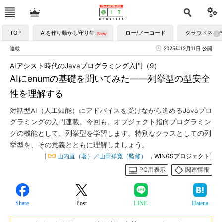
TOP
AIを作り動かし守り生かす
ロー/ノーコード
クラウドネイ
連載
2025年12月11日 公開
AIアシスト時代のJavaプログラミング入門（9）
AIにenumの基礎を聞いてみた――列挙型の型安全
性を理解する
対話型AI（人工知能）にアドバイスを受けながら進めるJavaプロ
グラミングの入門連載。今回も、オブジェクト指向プログラミン
グの機能として、列挙型を学習します。特別なクラスとしての列
挙型を、その意義とともに理解しましょう。
[
山内直（著）／山田祥寛（監修）
，WINGSプロジェクト]
PC用表示
関連情報
Share
Post
LINE
Hatena