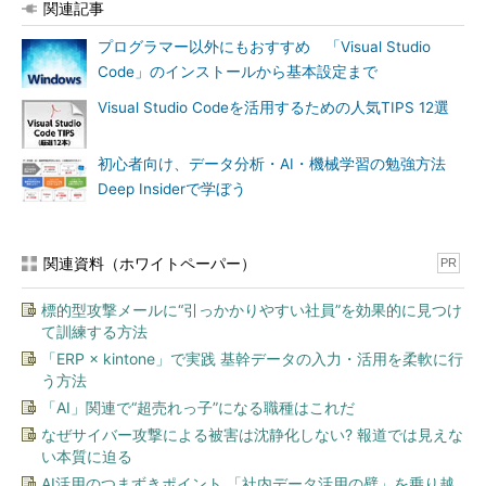
関連記事
プログラマー以外にもおすすめ 「Visual Studio
Code」のインストールから基本設定まで
Visual Studio Codeを活用するための人気TIPS 12選
初心者向け、データ分析・AI・機械学習の勉強方法
Deep Insiderで学ぼう
関連資料（ホワイトペーパー）
PR
標的型攻撃メールに“引っかかりやすい社員”を効果的に見つけ
て訓練する方法
「ERP × kintone」で実践 基幹データの入力・活用を柔軟に行
う方法
「AI」関連で“超売れっ子”になる職種はこれだ
なぜサイバー攻撃による被害は沈静化しない? 報道では見えな
い本質に迫る
AI活用のつまずきポイント 「社内データ活用の壁」を乗り越