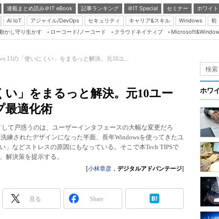
連載まとめ読み＠IT eBook
記事ランキング
＠IT Special
セミナー
ホワイト
AI IoT
アジャイル/DevOps
セキュリティ
キャリア&スキル
Windows
初
り動かし守り生かす
ローコード/ノーコード
クラウドネイティブ
Microsoft&Windo
Server & Storage
HTML5 + UX
dows 11の「使いにくい」をまるっと解決。元10ユ...
Smart & Social
Coding Edge
いにくい」をまるっと解決。元10ユー
ホワ
Java Agile
プ最適化術
Database Expert
ップグレードして戸惑うのは、ユーザーインタフェースの大幅な変更だろ
Linux ＆ OSS
は、洗練されたデザインになった半面、長年Windowsを使ってきたユ
などストレスの原因にもなっている。そこで本Tech TIPSで
Master of IP Networ
、解決策を提示する。
Security & Trust
[
小林章彦
，
デジタルアドバンテージ
]
Test & Tools
Insider.NET
見る
Share
ブログ