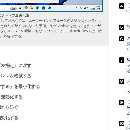
【
デスクトップ最適化術
アップグレードして戸惑うのは、ユーザーインタフェースの大幅な変更だろう。
洗練されたデザインになった半面、長年Windowsを使ってきたユーザ
E
どストレスの原因にもなっている。そこで本Tech TIPSでは、特
決策を提示する。
W
初
「左揃え」に戻す
定
トレスを軽減する
すすめ」を最小化する
「
を無効化する
【
崩れを防ぐ
無効化する
【
0