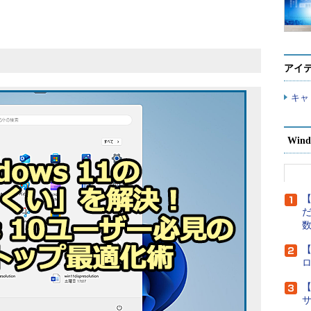
アイ
キャ
Wind
【
だ
【
【