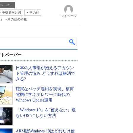
ペーパー
・中級者向けAI
その他
マイページ
ws
その他の特集
イトペーパー
日本の人事部が抱えるアカウン
ト管理の悩み どうすれば解消で
きる?
確実なパッチ適用を実現、横河
k
電機に学ぶテレワーク時代の
Windows Update運用
「Windows 10」を“使えない、危
ないOS”にしない方法
ARM版Windows 10はどれだけ使