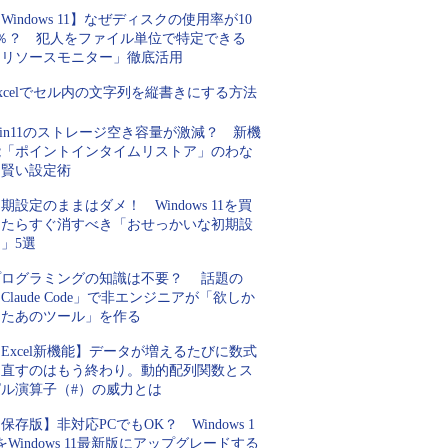
Windows 11】なぜディスクの使用率が10
0％？ 犯人をファイル単位で特定できる
「リソースモニター」徹底活用
xcelでセル内の文字列を縦書きにする方法
in11のストレージ空き容量が激減？ 新機
能「ポイントインタイムリストア」のわな
と賢い設定術
期設定のままはダメ！ Windows 11を買
ったらすぐ消すべき「おせっかいな初期設
」5選
プログラミングの知識は不要？ 話題の
Claude Code」で非エンジニアが「欲しか
ったあのツール」を作る
Excel新機能】データが増えるたびに数式
を直すのはもう終わり。動的配列関数とス
ピル演算子（#）の威力とは
保存版】非対応PCでもOK？ Windows 1
をWindows 11最新版にアップグレードする