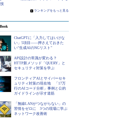
裏技
»
ランキングをもっと見る
Book
ChatGPTに「入力してはいけな
い」5項目――押さえておきた
い“生成AIのNGリスト”
API設計の常識が変わる？
HTTP新メソッド「QUERY」と
セキュリティ対策を学ぶ
フロンティアAIとサイバーセキ
ュリティ対策の現在地 「17万
行のAIコード分析」事例と公的
ガイドラインが示す道筋
「無線LANがつながらない」の
苦情をゼロに 3つの現場に学ぶ
ネットワーク改善術