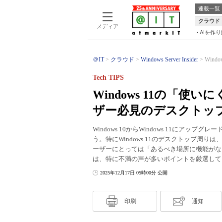
連載一覧
クラウド
メディア
AIを作
＠IT
クラウド
Windows Server Insider
Win
Tech TIPS
Windows 11の「使
ザー必見のデスクトッ
Windows 10からWindows 11にア
う。特にWindows 11のデスクトップ周り
ーザーにとっては「あるべき場所に機能がない」
は、特に不満の声が多いポイントを厳選して
2025年12月17日 05時00分 公開
印刷
通知