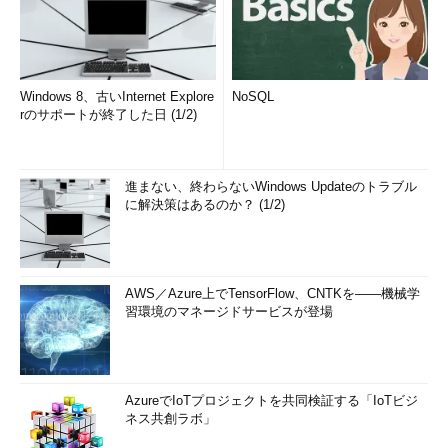
Windows 8、古いInternet Explore
NoSQL
rのサポートが終了した日 (1/2)
進まない、終わらないWindows Updateのトラブル
に解決策はあるのか？ (1/2)
AWS／Azure上でTensorFlow、CNTKを――機械学
習環境のマネージドサービスが登場
AzureでIoTプロジェクトを共同検証する「IoTビジ
ネス共創ラボ」