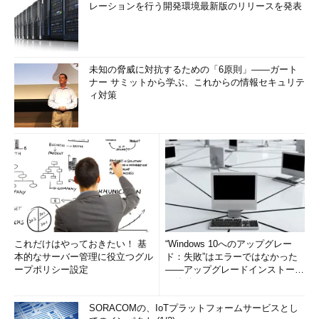
レーションを行う開発環境最新版のリリースを発表
未知の脅威に対抗するための「6原則」――ガート
ナー サミットから学ぶ、これからの情報セキュリテ
ィ対策
これだけはやっておきたい！ 基
“Windows 10へのアップグレー
本的なサーバー管理に役立つグル
ド：失敗”はエラーではなかった
ープポリシー設定
――アップグレードインストール
の簡単まとめ (1/3...
SORACOMの、IoTプラットフォームサービスとし