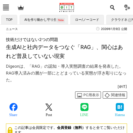
TOP
AIを作り動かし守り生かす
ロー/ノーコード
クラウドネイ
ニュース
2026年1月9日 公開
技術だけではない2つの問題
生成AIと社内データをつなぐ「RAG」、関心はあ
れど普及していない現実
Digeonは、「RAG」の認知・導入実態調査の結果を発表した。
RAG導入済みの層が一部にとどまっている実態が浮き彫りになっ
た。
[＠IT]
PC用表示
関連情報
Share
Post
LINE
Hatena
この記事は会員限定です。
会員登録（無料）
すると全てご覧いただけ
ます。