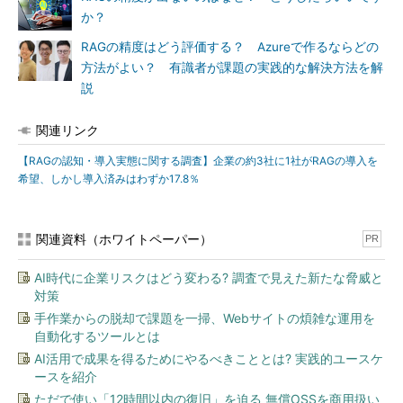
か？
RAGの精度はどう評価する？ Azureで作るならどの
方法がよい？ 有識者が課題の実践的な解決方法を解
説
関連リンク
【RAGの認知・導入実態に関する調査】企業の約3社に1社がRAGの導入を
希望、しかし導入済みはわずか17.8％
関連資料（ホワイトペーパー）
PR
AI時代に企業リスクはどう変わる? 調査で見えた新たな脅威と
対策
手作業からの脱却で課題を一掃、Webサイトの煩雑な運用を
自動化するツールとは
AI活用で成果を得るためにやるべきこととは? 実践的ユースケ
ースを紹介
ただで使い「12時間以内の復旧」を迫る 無償OSSを商用扱い