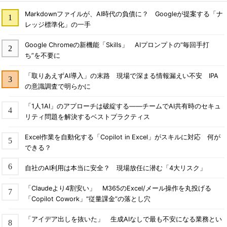
Markdownファイルが、AI時代の負債に？ Googleが提案する「ナ
レッジ標準化」の一手
Google Chromeの新機能「Skills」 AIプロンプトの“毎回手打
ち”を不要に
「取りあえずAI導入」の末路 現場で深まる情報漏えい不安 IPA
の意識調査で明らかに
「1人1AI」のアプローチは破綻する――チームでAI共有時のセキュ
リティ問題を解決するベストプラクティス
Excel作業を自動化する「Copilot in Excel」がスキルに対応 何が
できる？
自社のAI利用は本当に安全？ 現場放任に潜む「4大リスク」
「Claudeより4割安い」 M365のExcel/メール操作を丸投げる
「Copilot Cowork」“従量課金”の落とし穴
「アイデア出しを抜いた」 生成AIなしで最も不安になる業務とい