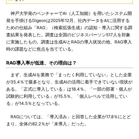
神戸大学発のベンチャーでAI（人工知能）を用いたシステム開
発を手掛けるDigeonは2025年12月、社内データをAIに活用する
ための仕組み「RAG」（検索拡張生成）の認知・導入に関する調
査結果を発表した。調査は全国のビジネスパーソン517人を対象
に実施したもの。調査は生成AIとRAGの導入状況の他、RAG導入
時の課題などに焦点を当てている。
RAG導入率が低迷、その理由は？
まず、生成AIを業務で「まったく利用していない」とした企業
が35.4％で最多となり、生成AIの活用に着手できていない現状が
ある。「正式に導入している」は18.4％、「一部の部署・個人が
試験的に利用している」が15.5％、「個人レベルで活用してい
る」が14.5％となっている。
RAGについては、「導入済み」と回答した企業が17.8％にとど
まり、全体の82.2％が「未導入」だった。