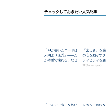
チェックしておきたい人気記事
「AIが書いたコードは
「楽しさ」を感
人間より優秀」――だ
の心を動かすク
が本番で壊れる、なぜ
ティビティを届
か？
PR(dentsu Japan)
「アイデア出しを抜い
レガシー移行を