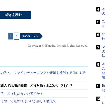
続きを読む
T
O
1
|
2
次のページへ
検
Copyright © ITmedia, Inc. All Rights Reserved.
ス
その先へ ファインチューニングや蒸留を検討する前にやる
I導入で現場が疲弊 どう対応すればいいですか？
R
e
ぜ？ どうしたらいいですか？
「
どうやって進めればいいか詳しく教えて