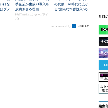
いけな
手企業が生成AI導入を
の代償 AI時代に広が
ではダメ
成功させる理由
る“危険な本番投入”の
割」のア
実態
PR(ITmedia エンタープライ
注目
ズ)
Recommended by
編集