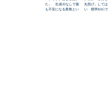
た」 生成AIなしで最
丸投げ」しては
も不安になる業務とい
い 標準RAG
えば？
な理由と「5分
プローチ