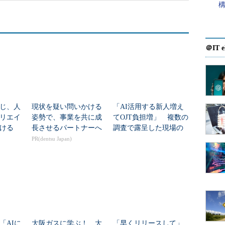
＠IT e
じ、人
現状を疑い問いかける
「AI活用する新人増え
リエイ
姿勢で、事業を共に成
てOJT負担増」 複数の
ける
長させるパートナーへ
調査で露呈した現場の
苦悩
PR(dentsu Japan)
「AIに
大阪ガスに学ぶ！ 大
「早くリリースして」