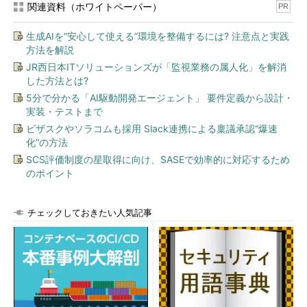
関連資料（ホワイトペーパー）
PR
生成AIを“安心して使える”環境を整備するには? 注意点と実践
方法を解説
JR西日本ITソリューションズが「監視業務の属人化」を解消
した方法とは?
5分で分かる「AI駆動開発エージェント」 要件定義から設計・
実装・テストまで
ビザスクやソラコムも採用 Slack連携による稟議承認“爆速
化”の方法
SCS評価制度の星取得に向け、SASEで効率的に対応するため
のポイント
チェックしておきたい人気記事