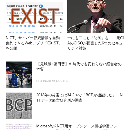
NICT、サイバー脅威情報を自動
一にも二にも「防御」を――元CI
集約できるWebアプリ「EXIST」
AのCISOが提言した6つのセキュ
を公開
リティ対策
【見城徹×藤田晋】AI時代でも変わらない経営者の
本質
PR(FINCHI on GOETHE)
2018年の災害では34.2％で「BCPが機能した」、N
TTデータ経営研究所が調査
Microsoftが.NET用オープンソース機械学習フレー