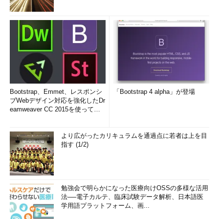
Bootstrap、Emmet、レスポンシ
「Bootstrap 4 alpha」が登場
ブWebデザイン対応を強化したDr
eamweaver CC 2015を使って
み...
より広がったカリキュラムを通過点に若者は上を目
指す (1/2)
勉強会で明らかになった医療向けOSSの多様な活用
法──電子カルテ、臨床試験データ解析、日本語医
学用語プラットフォーム、画...