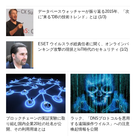
データベースウォッチャーが振り返る2015年、「次
に“来る”DBの技術トレンド」とは (1/3)
ESET ウイルスラボ総責任者に聞く、オンラインバ
ンキング攻撃の現状とIoT時代のセキュリティ (1/2)
ブロックチェーンの実証実験に取
ラック、「DNSプロトコルを悪用
り組む国内企業20社の社名が公
する遠隔操作ウイルス」への注意
開、その利用用途とは
喚起情報を公開