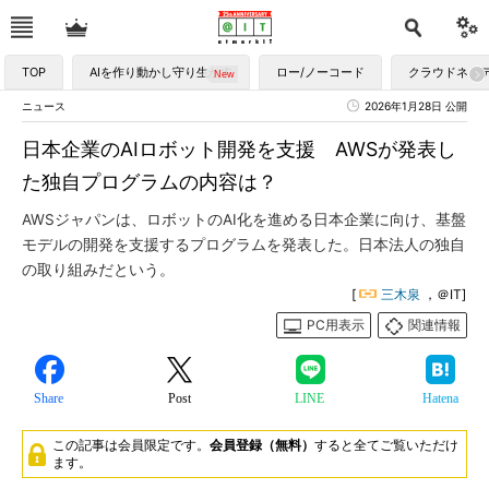
TOP
AIを作り動かし守り生かす
ロー/ノーコード
クラウドネイ
ニュース
2026年1月28日 公開
日本企業のAIロボット開発を支援 AWSが発表し
た独自プログラムの内容は？
AWSジャパンは、ロボットのAI化を進める日本企業に向け、基盤
モデルの開発を支援するプログラムを発表した。日本法人の独自
の取り組みだという。
[
三木泉
，＠IT]
PC用表示
関連情報
Share
Post
LINE
Hatena
この記事は会員限定です。
会員登録（無料）
すると全てご覧いただけ
ます。