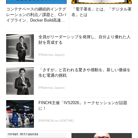
コンテナベースの継続的インテグ
「電子署名」とは、「デジタル署
レーションの利点／課題と、CIパ
名」とは
イプライン、Docker Build高速化
のコツ (1/2...
全員がリーダーシップを発揮し、自分より優れた人
財を育成する
PR(dentsu Japan)
「さすが」と言われる驚きや感動を。新しい価値を
生む電通の挑戦
PR(dentsu Japan)
FINCHI主催「IVS2026」トークセッションが話題
に！
PR(FINCHI on GOETHE)