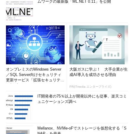
ムワークの最新版「ML.NET 0.11」を公開
オンプレミスのWindows Server
大阪ガスに学ぶ！ 大手企業が生
／SQL Server向けセキュリティ
成AI導入を成功させる理由
更新サービス「拡張セキュリティ
更新プログ...
PR(ITmedia エンタープライズ)
IT開発者の75％以上が開発以外にも従事、楽天コミ
ュニケーションズ調べ
Mellanox、NVMe-oFでストレージを仮想化する「S
NAP」を発表