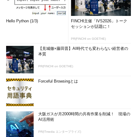
Hello Python (1/3)
FINCHI主催「IVS2026」トーク
セッションが話題に！
PR(FINCHI on GOETHE)
【見城徹×藤田晋】AI時代でも変わらない経営者の
本質
PR(FINCHI on GOETHE)
Forceful Browsingとは
大阪ガスが月2000時間の共有作業を削減！ 現場の
AI活用術
PR(ITmedia エンタープライズ)