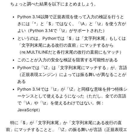
ちょっと調べた結果を以下にまとめましょう。
Python 3.14以降で正規表現を使って入力の検証を行うと
きには「^」と「$」ではなく、「\A」と「\z」を使う方が
よい（Python 3.14で「\z」がサポートされた）
というのは、Pythonでは「$」は「文字列末尾」もしくは
「文字列末尾にある改行の直前」にマッチするから
（re.MULTILINEだと各行末尾の改行の直前にもマッチ）
このことが入力の安全な検証を阻害する可能性がある
Pythonでは「\Z」は「文字列末尾にマッチする」が、言語
（正規表現エンジン）によっては振る舞いが異なることが
ある
Python 3.14では「\z」が「\Z」と同様な意味を持つ特殊シ
ーケンスとして使えるようになった（ただし、全ての言語
で「\A」や「\z」を使えるわけではない。例：
JavaScript）
特に「$」が「文字列末尾」か「文字列末尾にある改行の直
前」にマッチすることと、「\Z」の振る舞いが言語（正規表現エ