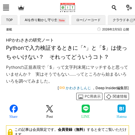
TOP
AIを作り動かし守り生かす
ロー/ノーコード
クラウドネイ
連載
2026年2月5日 公開
HPかわさきの研究ノート
Pythonで入力検証するときに「^」と「$」は使っ
ちゃいけない？ それってどういうコト？
Pythonの正規表現で「$」って文字列末尾にマッチすると思って
いませんか？ 実はそうでもない……ってところから始まるいろ
いろを調べてみました。
[
かわさきしんじ
，Deep Insider編集部]
PC用表示
関連情報
Share
Post
LINE
Hatena
この記事は会員限定です。
会員登録（無料）
すると全てご覧いただけ
ます。