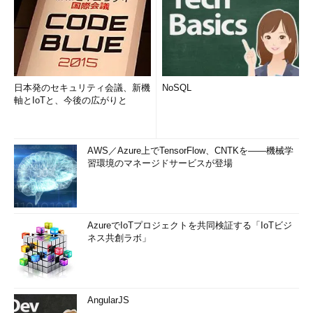
日本発のセキュリティ会議、新機
NoSQL
軸とIoTと、今後の広がりと
AWS／Azure上でTensorFlow、CNTKを――機械学
習環境のマネージドサービスが登場
AzureでIoTプロジェクトを共同検証する「IoTビジ
ネス共創ラボ」
AngularJS