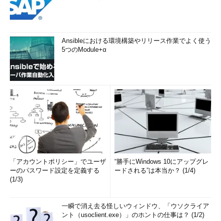
Ansibleにおける環境構築やリリース作業でよく使う
5つのModule+α
「アカウントポリシー」でユーザ
“勝手にWindows 10にアップグレ
ーのパスワード設定を定義する
ードされる”は本当か？ (1/4)
(1/3)
一瞬で消え去る怪しいウィンドウ、「ウソクライア
ント（usoclient.exe）」のホントの仕事は？ (1/2)