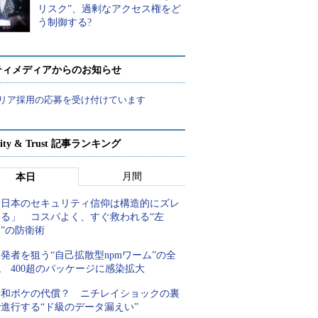
リスク”、過剰なアクセス権をど
う制御する?
ティメディアからのお知らせ
リア採用の応募を受け付けています
rity & Trust 記事ランキング
月間
本日
「日本のセキュリティ信仰は構造的にズレ
てる」 コスパよく、すぐ救われる“左
”の防衛術
発者を狙う“自己拡散型npmワーム”の全
 400超のパッケージに感染拡大
平和ボケの代償？ ニチレイショックの裏
進行する“ド級のデータ漏えい”