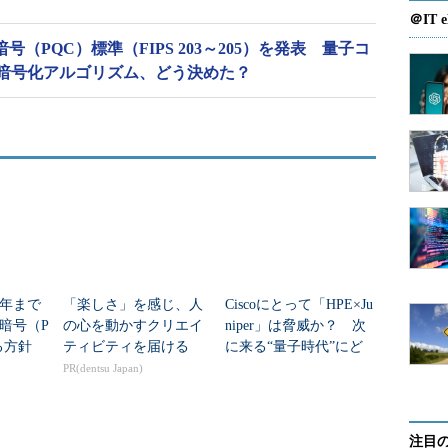
＠IT e
号（PQC）標準（FIPS 203～205）を発表 量子コ
暗号化アルゴリズム、どう決めた？
5年まで
「楽しさ」を感じ、人
Ciscoにとって「HPE×Ju
暗号（P
の心を動かすクリエイ
niper」は脅威か？ 次
する方針
ティビティを届ける
に来る“量子時代”にど
民間事
う備える？
PR(dentsu Japan)
注目