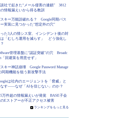
談社で起きた“メール侵害の連鎖” 3812
件の情報漏えいから得る教訓
スキー万能説破れる？ Google同期パス
キー実装に見つかった“想定外の穴”
たった3人の情シス室、インシデント後の対
策は「むしろ運用を減らす」 どう強化し
た？
Mware管理基盤に“認証突破”の穴 Broadc
om「回避策を用意せず」
スキー神話崩壊 Google Password Manage
rの同期機能を狙う新攻撃手法
oogleは社内のエージェントを「脅威」と
見なす――なぜ「AIを信じない」のか？
85万件超の情報漏えいが発覚 BASE子会
社のEストアーが不正アクセス被害
»
ランキングをもっと見る