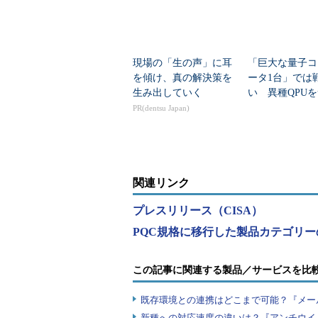
現場の「生の声」に耳
「巨大な量子コ
を傾け、真の解決策を
ータ1台」では
生み出していく
い 異種QPU
ネットワーク新
PR(dentsu Japan)
チが登場
関連リンク
プレスリリース（CISA）
PQC規格に移行した製品カテゴリー
この記事に関連する製品／サービスを比
既存環境との連携はどこまで可能？『メー
新種への対応速度の違いは？『アンチウイ