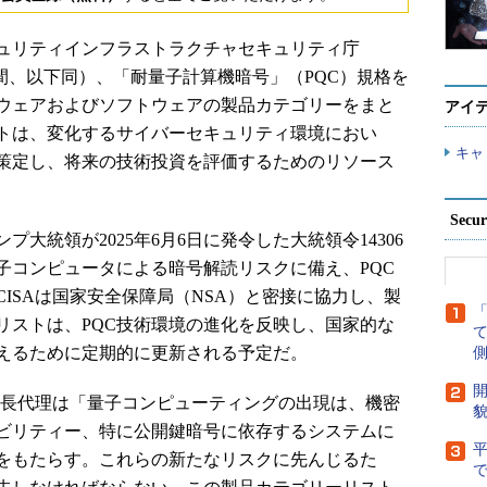
ュリティインフラストラクチャセキュリティ庁
米国時間、以下同）、「耐量子計算機暗号」（PQC）規格を
ウェアおよびソフトウェアの製品カテゴリーをまと
アイ
トは、変化するサイバーセキュリティ環境におい
キャ
を策定し、将来の技術投資を評価するためのリソース
Secu
統領が2025年6月6日に発令した大統領令14306
子コンピュータによる暗号解読リスクに備え、PQC
ISAは国家安全保障局（NSA）と密接に協力し、製
リストは、PQC技術環境の進化を反映し、国家的な
えるために定期的に更新される予定だ。
側
開
局長代理は「量子コンピューティングの出現は、機密
貌
ビリティー、特に公開鍵暗号に依存するシステムに
をもたらす。これらの新たなリスクに先んじるた
で