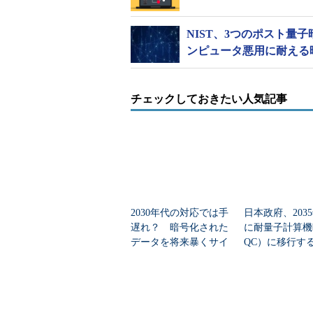
NIST、3つのポスト量子暗
ンピュータ悪用に耐える
チェックしておきたい人気記事
2030年代の対応では手
日本政府、203
遅れ？ 暗号化された
に耐量子計算機
データを将来暴くサイ
QC）に移行
バー攻撃、対策の道筋
重要インフラ・
業者にも波及か