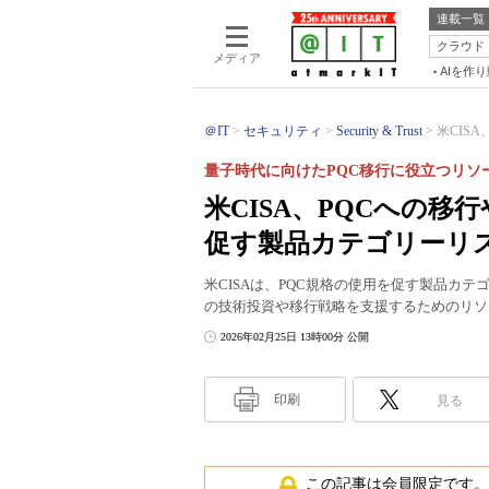
連載一覧
クラウド
メディア
AIを作
＠IT
セキュリティ
Security & Trust
米CIS
量子時代に向けたPQC移行に役立つリソ
米CISA、PQCへの
促す製品カテゴリーリ
米CISAは、PQC規格の使用を促す製品カ
の技術投資や移行戦略を支援するためのリソ
2026年02月25日 13時00分 公開
印刷
見る
この記事は会員限定です。