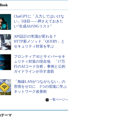
Book
ChatGPTに「入力してはいけな
い」5項目――押さえておきた
い“生成AIのNGリスト”
API設計の常識が変わる？
HTTP新メソッド「QUERY」と
セキュリティ対策を学ぶ
フロンティアAIとサイバーセキ
ュリティ対策の現在地 「17万
行のAIコード分析」事例と公的
ガイドラインが示す道筋
「無線LANがつながらない」の
苦情をゼロに 3つの現場に学ぶ
ネットワーク改善術
»
一覧ページへ
のテーマ