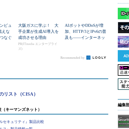
ンピュ
大阪ガスに学ぶ！ 大
AIボットやDDoSが増
戦えな
手企業が生成AI導入を
加、HTTP/3とIPv6の普
をつなぐ
成功させる理由
及も――インターネッ
スイッ
トで起きた主要動向
PR(ITmedia エンタープライ
ズ)
Recommended by
のリスト（CISA）
編集
較（キーマンズネット）
ルセキュリティ』製品比較
ルス』製品情報一覧