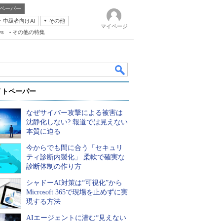
ペーパー
・中級者向けAI
その他
マイページ
ws
その他の特集
イトペーパー
なぜサイバー攻撃による被害は
沈静化しない? 報道では見えない
本質に迫る
今からでも間に合う「セキュリ
k
ティ診断内製化」 柔軟で確実な
診断体制の作り方
シャドーAI対策は“可視化”から
Microsoft 365で現場を止めずに実
現する方法
AIエージェントに潜む“見えない