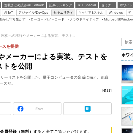
連載まとめ読み＠IT eBook
記事ランキング
＠IT Special
セミナー
ホワイト
AI IoT
アジャイル/DevOps
セキュリティ
キャリア&スキル
Windows
初
り動かし守り生かす
ローコード/ノーコード
クラウドネイティブ
Microsoft&Windo
Server & Storage
HTML5 + UX
A、PQCへの移行やメーカーによる実装、テスト...
Smart & Social
ースを提供
Coding Edge
移行やメーカーによる実装、テストを
ホワ
Java Agile
ストを公開
Database Expert
テゴリーリストを公開した。量子コンピュータの脅威に備え、組織
Linux ＆ OSS
ースだ。
Master of IP Networ
[
＠IT
]
Security & Trust
Share
Test & Tools
Insider.NET
ブログ
会員登録（無料）
すると全てご覧いただけます。