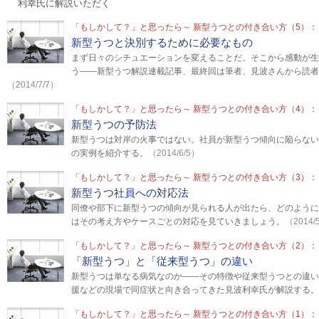
利幸氏に解説いただく
「もしかして？」と思ったら～ 新型うつとの付き合い方（5）：
新型うつと決別するために必要なもの
まず日々のシチュエーションを変えることだ。そこから感動が生
う――新型うつ解説連載記事、最終回は筆者、見波さんから読者
（2014/7/7）
「もしかして？」と思ったら～ 新型うつとの付き合い方（4）：
新型うつの予防法
新型うつは対岸の火事ではない。社員が新型うつ傾向に陥らない
の実例を紹介する。
（2014/6/5）
「もしかして？」と思ったら～ 新型うつとの付き合い方（3）：
新型うつ社員への対応法
同僚や部下に新型うつの傾向が見られる人が出たら、どのように
はその考え方やケースごとの対応を見ていきましょう。
（2014/
「もしかして？」と思ったら～ 新型うつとの付き合い方（2）：
「新型うつ」と「従来型うつ」の違い
新型うつは単なる病気なのか――その特徴や従来型うつとの違い
援などの現場で同症状と向き合ってきた見波利幸氏が解説する。
「もしかして？」と思ったら～ 新型うつとの付き合い方（1）：