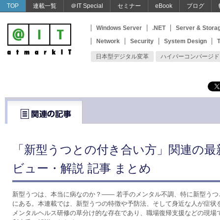
TOP
連載一覧
＠IT Special
セミナー
eBook
ブログ
Windows Server
.NET
Server & Stora
Network
Security
System Design
T
日本型デジタル変革
ハイパーコンバージド
「新型うつとの付き合い方」関連の最
ビュー・解説 記事 まとめ
新型うつは、本当に病なのか？―― 若手のメンタル不調、特に新型うつ
にある。本連載では、新型うつの特徴や予防法、そして身近な人が症状
メンタルヘルス研修の草分け的な存在であり、職場復帰支援などの現場