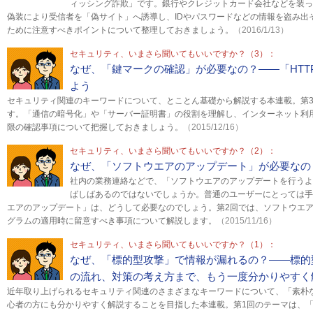
ィッシング詐欺」です。銀行やクレジットカード会社などを装っ
偽装により受信者を「偽サイト」へ誘導し、IDやパスワードなどの情報を盗み出
ために注意すべきポイントについて整理しておきましょう。
（2016/1/13）
セキュリティ、いまさら聞いてもいいですか？（3）：
なぜ、「鍵マークの確認」が必要なの？――「HTT
よう
セキュリティ関連のキーワードについて、とことん基礎から解説する本連載。第3回
す。「通信の暗号化」や「サーバー証明書」の役割を理解し、インターネット利
限の確認事項について把握しておきましょう。
（2015/12/16）
セキュリティ、いまさら聞いてもいいですか？（2）：
なぜ、「ソフトウエアのアップデート」が必要なの
社内の業務連絡などで、「ソフトウエアのアップデートを行うよ
ばしばあるのではないでしょうか。普通のユーザーにとっては手
エアのアップデート」は、どうして必要なのでしょう。第2回では、ソフトウエ
グラムの適用時に留意すべき事項について解説します。
（2015/11/16）
セキュリティ、いまさら聞いてもいいですか？（1）：
なぜ、「標的型攻撃」で情報が漏れるの？――標的
の流れ、対策の考え方まで、もう一度分かりやすく
近年取り上げられるセキュリティ関連のさまざまなキーワードについて、「素朴
心者の方にも分かりやすく解説することを目指した本連載。第1回のテーマは、