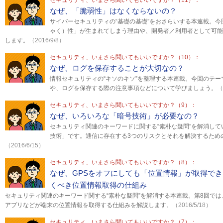
セキュリティ、いまさら聞いてもいいですか？（11）：
なぜ、「脆弱性」はなくならないの？
サイバーセキュリティの“基礎の基礎”をおさらいする本連載。
ゃく）性」が生まれてしまう理由や、開発者／利用者として可能
します。
（2016/9/8）
セキュリティ、いまさら聞いてもいいですか？（10）：
なぜ、ログを保存することが大切なの？
情報セキュリティの“キソのキソ”を整理する本連載。今回のテ
や、ログを保存する際の注意事項などについて学びましょう。
（
セキュリティ、いまさら聞いてもいいですか？（9）：
なぜ、いろいろな「暗号技術」が必要なの？
セキュリティ関連のキーワードに関する“素朴な疑問”を解消して
技術」です。通信に存在する3つのリスクとそれを解決するため
（2016/6/15）
セキュリティ、いまさら聞いてもいいですか？（8）：
なぜ、GPSをオフにしても「位置情報」が取得で
くべき位置情報取得の仕組み
セキュリティ関連のキーワード関する“素朴な疑問”を解消する本連載。第8回で
アプリなどが端末の位置情報を取得する仕組みを解説します。
（2016/5/18）
セキュリティ、いまさら聞いてもいいですか？（7）：