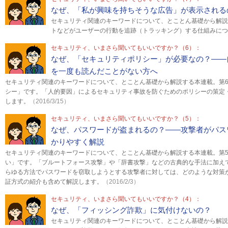
なぜ、「私が興味を持ちそうな広告」が表示される
セキュリティ関連のキーワードについて、とことん基礎から解説
トなどがユーザーの行動を追跡（トラッキング）する仕組みにつ
セキュリティ、いまさら聞いてもいいですか？（6）：
なぜ、「セキュリティポリシー」が必要なの？――
を一度も読んだことがない方へ
セキュリティ関連のキーワードについて、とことん基礎から解説する本連載。第
シー」です。「人的要因」によるセキュリティ事故を防ぐためのポリシーの策定
します。
（2016/3/15）
セキュリティ、いまさら聞いてもいいですか？（5）：
なぜ、パスワードが盗まれるの？――攻撃者がパス
かりやすく解説
セキュリティ関連のキーワードについて、とことん基礎から解説する本連載。第
い」です。「ブルートフォース攻撃」や「辞書攻撃」などの古典的な手法に加え
らゆる方法でパスワードを窃取しようとする攻撃者に対しては、どのような対策
証方式の紹介も含めて解説します。
（2016/2/3）
セキュリティ、いまさら聞いてもいいですか？（4）：
なぜ、「フィッシング詐欺」に気付けないの？
セキュリティ関連のキーワードについて、とことん基礎から解説