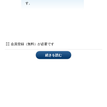
す。
Webサーバなどの場合は、デフォルトでアクセスログやエラー
ログを出力するように設定されていることが一般的です。出力形
式、出力する場所などをカスタマイズすることもできますが、初
期設定では標準的な形式で、デフォルトの場所に出力されます。
（例：Apacheの場合、/var/log/httpd/access_logなど）
会員登録（無料）が必要です
一方、ルーターなどのネットワーク機器については、取得する
内容に関する設定が必要な場合が多く、家庭向けの機器では、必
続きを読む
要最低限のログしか取得できないようなものもあります。
また、Windowsの場合は自動で取得できるログもありますが、
下図のように「ログの有効化」を選択しておかないと取得できな
いログもあります。