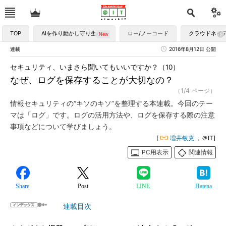
TOP
AIを作り動かし守り生かす
ロー/ノーコード
クラウドネイ
連載
2016年8月12日 公開
セキュリティ、いまさら聞いてもいいですか？（10）
なぜ、ログを保存することが大切なの？
（1/4 ページ）
情報セキュリティの“キソのキソ”を整理する本連載。今回のテー
マは「ログ」です。ログの活用方法や、ログを保存する際の注意
事項などについて学びましょう。
[
増井敏克
，＠IT]
PC用表示
関連情報
Share
Post
LINE
Hatena
連載目次