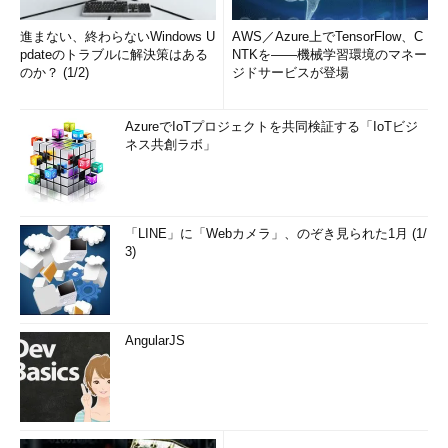
進まない、終わらないWindows U
AWS／Azure上でTensorFlow、C
pdateのトラブルに解決策はある
NTKを――機械学習環境のマネー
のか？ (1/2)
ジドサービスが登場
AzureでIoTプロジェクトを共同検証する「IoTビジ
ネス共創ラボ」
「LINE」に「Webカメラ」、のぞき見られた1月 (1/
3)
AngularJS