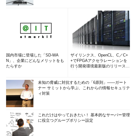
国内市場に登場した「SD-WA
ザイリンクス、OpenCL、C／C+
N」、企業にどんなメリットをも
+でFPGAアクセラレーションを
たらすか
行う開発環境最新版のリリースを
発表
未知の脅威に対抗するための「6原則」――ガート
ナー サミットから学ぶ、これからの情報セキュリテ
ィ対策
これだけはやっておきたい！ 基本的なサーバー管理
に役立つグループポリシー設定