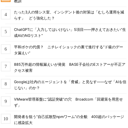
教訓
たった3人の情シス室、インシデント後の対策は「むしろ運用を減
らす」 どう強化した？
ChatGPTに「入力してはいけない」5項目――押さえておきたい“生
成AIのNGリスト”
平和ボケの代償？ ニチレイショックの裏で進行する“ド級のデー
タ漏えい”
885万件超の情報漏えいが発覚 BASE子会社のEストアーが不正ア
クセス被害
Googleは社内のエージェントを「脅威」と見なす――なぜ「AIを信
じない」のか？
VMware管理基盤に“認証突破”の穴 Broadcom「回避策を用意せ
ず」
開発者を狙う“自己拡散型npmワーム”の全貌 400超のパッケージ
に感染拡大