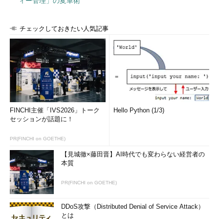
ィー管理」の変革術
チェックしておきたい人気記事
FINCHI主催「IVS2026」トーク
Hello Python (1/3)
セッションが話題に！
PR(FINCHI on GOETHE)
【見城徹×藤田晋】AI時代でも変わらない経営者の
本質
PR(FINCHI on GOETHE)
DDoS攻撃（Distributed Denial of Service Attack）
とは