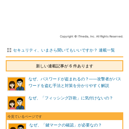
LANの暗号化」によって暗号化されるのは、「コンピューターと
無線LAN機器の間の通信」だけです。そこから先のインターネッ
ト上の通信は、暗号化されません（下図）。
Copyright © ITmedia, Inc. All Rights Reserved.
セキュリティ、いまさら聞いてもいいですか？ 連載一覧
新しい連載記事が 6 件あります
Webサイトを閲覧するときの通信方式の一つに、
「HTTP（Hypertext Transfer Protocol）」があります。この仕
なぜ、パスワードが盗まれるの？――攻撃者がパス
組みでは、通信の内容が暗号化されていない状態でやりとりされ
ワードを盗む手法と対策を分かりやすく解説
ます。そのため、無線LANで暗号化設定を行っていても、Webサ
イトとの通信にHTTPが使用されていれば、通信の内容を第三者
なぜ、「フィッシング詐欺」に気付けないの？
に盗聴されてしまう可能性があります（上図）。
そこで登場するのが、「HTTPS（Hypertext Transfer Protocol
Secure）」です。無線LANの暗号化が、コンピューターと無線
なぜ、「鍵マークの確認」が必要なの？
LAN機器の間を暗号化するのに対して、HTTPSでは、「Webブ