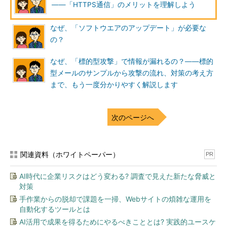
――「HTTPS通信」のメリットを理解しよう
ラウザーとWebサーバーの間」の通信が暗号化されます。
なぜ、「ソフトウエアのアップデート」が必要な
「Webサーバー」というのは、Webサイトを公開するためのコ
の？
ンピューターのことです。ここでは単に「Webサイト」のこと
だと考えていただいても構いません。
なぜ、「標的型攻撃」で情報が漏れるの？――標的
型メールのサンプルから攻撃の流れ、対策の考え方
まで、もう一度分かりやすく解説します
このHTTPS通信により、Webサイトのフォームに入力した情
報などが暗号化されます。文字通り、HTTPをより「Secure（安
全）」にした通信方式というわけです。HTTPSでは、
次のページへ
「SSL/TLS」という暗号化の仕組みが使用されます。
関連資料（ホワイトペーパー）
PR
AI時代に企業リスクはどう変わる? 調査で見えた新たな脅威と
対策
手作業からの脱却で課題を一掃、Webサイトの煩雑な運用を
自動化するツールとは
Quiz：Webサイトを見ているときに、HTTPS通信が行わ
AI活用で成果を得るためにやるべきこととは? 実践的ユースケ
れているか確認する方法は？