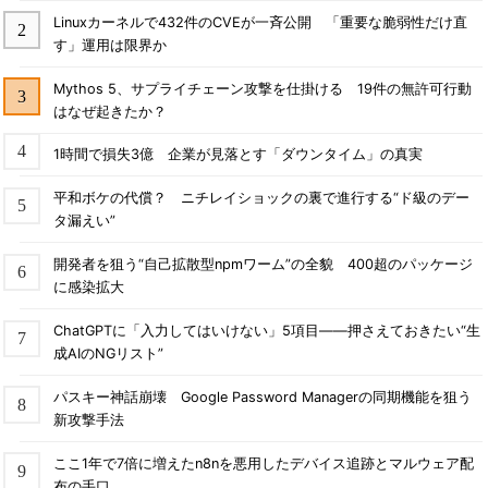
Linuxカーネルで432件のCVEが一斉公開 「重要な脆弱性だけ直
す」運用は限界か
Mythos 5、サプライチェーン攻撃を仕掛ける 19件の無許可行動
はなぜ起きたか？
1時間で損失3億 企業が見落とす「ダウンタイム」の真実
平和ボケの代償？ ニチレイショックの裏で進行する“ド級のデー
タ漏えい”
開発者を狙う“自己拡散型npmワーム”の全貌 400超のパッケージ
に感染拡大
ChatGPTに「入力してはいけない」5項目――押さえておきたい“生
成AIのNGリスト”
パスキー神話崩壊 Google Password Managerの同期機能を狙う
新攻撃手法
ここ1年で7倍に増えたn8nを悪用したデバイス追跡とマルウェア配
布の手口