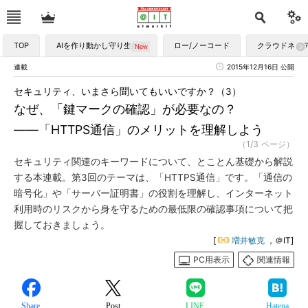
TOP
AIを作り動かし守り生かす
ロー/ノーコード
クラウドネイ
連載
2015年12月16日 公開
セキュリティ、いまさら聞いてもいいですか？（3）
なぜ、「鍵マークの確認」が必要なの？
――「HTTPS通信」のメリットを理解しよう
（1/3 ページ）
セキュリティ関連のキーワードについて、とことん基礎から解説
する本連載。第3回のテーマは、「HTTPS通信」です。「通信の
暗号化」や「サーバー証明書」の役割を理解し、インターネット
利用時のリスクから身を守るための最低限の確認事項について把
握しておきましょう。
[
増井敏克
，＠IT]
PC用表示
関連情報
Share
Post
LINE
Hatena