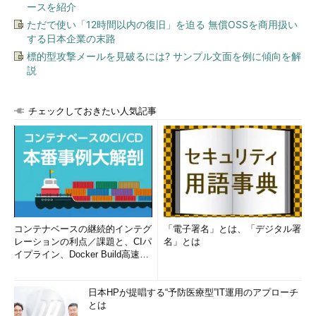
ースを紹介
次ページから、HTTPS通信が行われていることの確認方法に
ただで使い「12時間以内の復旧」を迫る 無償OSSを商用扱い
ついて解説していきます。
する日本企業の末路
標的型攻撃メールを見破るには? サンプル文面を例に傾向を解
説
HTTPS通信が行われていることの確認方法
チェックしておきたい人気記事
コンテナベースの継続的インテグ
「電子署名」とは、「デジタル署
レーションの利点／課題と、CIパ
名」とは
イプライン、Docker Build高速化
のコツ (1/2...
日本HPが提唱する“予防医療型”IT運用のアプローチ
とは