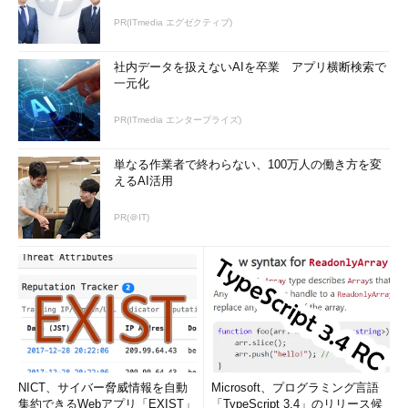
PR(ITmedia エグゼクティブ)
社内データを扱えないAIを卒業 アプリ横断検索で
一元化
PR(ITmedia エンタープライズ)
単なる作業者で終わらない、100万人の働き方を変
えるAI活用
PR(＠IT)
NICT、サイバー脅威情報を自動
Microsoft、プログラミング言語
集約できるWebアプリ「EXIST」
「TypeScript 3.4」のリリース候