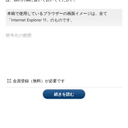
本稿で使用しているブラウザーの画面イメージは、全て
「Internet Explorer 11」のものです。
暗号化の範囲
そういえば、自宅に「無線LANルー
ター」を設置したときに、「暗号化
設定」を行った記憶があります。こ
れで、通信が暗号化されているとい
うわけですね！
会員登録（無料）が必要です
続きを読む
無線LANの暗号化だけでは、十分で
はありません。
通信の暗号化を考えるときには、「通信のどの範囲が暗号化さ
れているのか」を理解しておくことが重要です。例えば、「無線