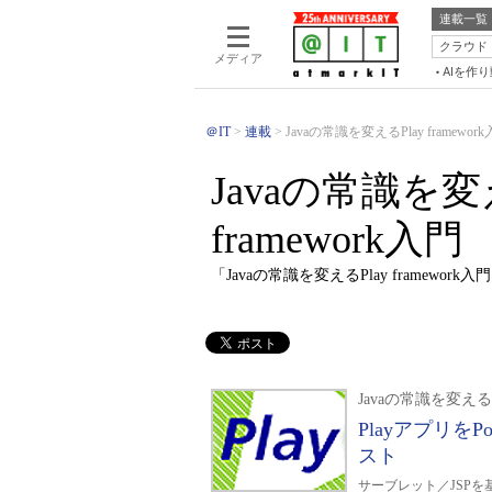
連載一覧
クラウド
メディア
AIを作
＠IT
連載
Javaの常識を変えるPlay framewor
Javaの常識を変え
framework入門
「Javaの常識を変えるPlay framewo
Javaの常識を変えるP
PlayアプリをP
スト
サーブレット／JSPを