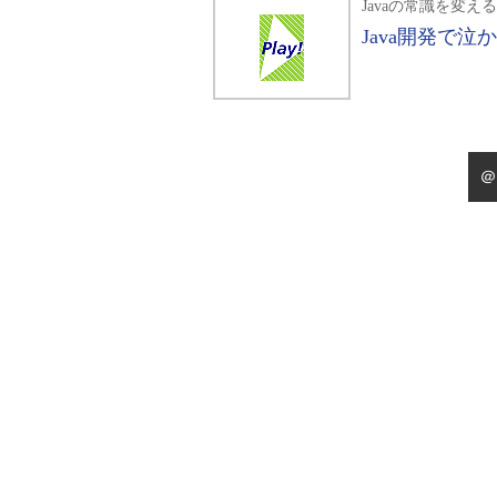
Javaの常識を変えるPl
Java開発で泣か
＠