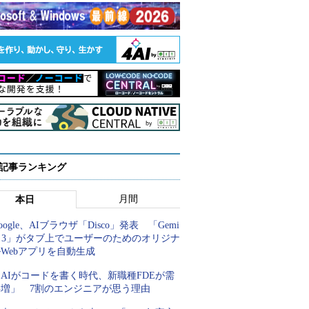
 記事ランキング
月間
本日
oogle、AIブラウザ「Disco」発表 「Gemi
i 3」がタブ上でユーザーのためのオリジナ
Webアプリを自動生成
AIがコードを書く時代、新職種FDEが需
要増」 7割のエンジニアが思う理由