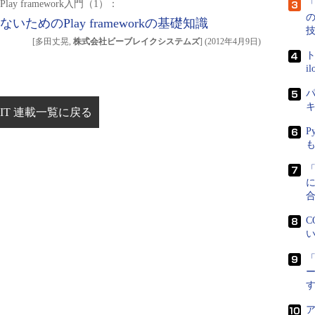
ay framework入門（1）：
「
ないためのPlay frameworkの基礎知識
[多田丈晃,
株式会社ビーブレイクシステムズ
]
(
2012年4月9日
)
ト
i
パ
IT 連載一覧に戻る
P
に
C
い
「