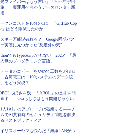
光ファイバーはもう古い」「2035年宇宙
の旅」 実運用へ向かうデータセンター新
技術
ークンコストを10分の1に 「GitHub Cop
lot」はどう削減したのか
スキー万能説破れる？ Google同期パス
キー実装に見つかった“想定外の穴”
ythonでもTypeScriptでもない、2025年「最
も人気のプログラミング言語」
「データのコピー」をやめて工数を8分の1
 古河電工は「100システムのデータ統
合」をどう実現？
OBOLっぽさを残す「JaBOL」の是非を問
直す――Javaらしさはもう問題じゃない
1人1AI」のアプローチは破綻する――チ
ームでAI共有時のセキュリティ問題を解決
するベストプラクティス
アイリスオーヤマも悩んだ「無線LANがつ