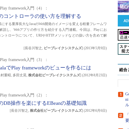
ay framework入門（4）：
eworkのコントローラの使い方を理解する
基にする重厚長大なJavaのWeb開発のイメージを変える軽量フレームワ
て解説し、Webアプリの作り方を紹介する入門連載。今回は、Playにお
コントローラについて、URIやHTTPメソッドなどの扱い方を含めて解
[長谷川智之,
ビーブレイクシステムズ
]
(
2013年5月9日
)
ay framework入門（3）：
alaでPlay frameworkのビューを作るには
総合
木村重昭, 多田丈晃,
株式会社ビーブレイクシステムズ
]
(
2012年8月23日
)
G
ay framework入門（2）：
n
eworkのDB操作を楽にするEBeanの基礎知識
ル
[長谷川智之,
株式会社ビーブレイクシステムズ
]
(
2012年6月6日
)
「