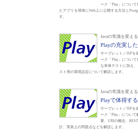
ーク「Play」につ
たアプリを簡単にWeb上に公開する方法とPos
す。
Javaの常識を変えるPl
Playの充実
サーブレット／JSPを
ーク「Play」につ
な単体テストに加え、
スト用の環境設定について解説します。
Javaの常識を変えるPl
Playで体得す
サーブレット／JSPを
ーク「Play」につい
要、URIの概念、RES
計、実装上の問題点などを解説します。