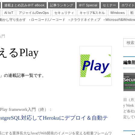
連載まとめ読み＠IT eBook
記事ランキング
＠IT Special
セミナー
ホワイト
AI IoT
アジャイル/DevOps
セキュリティ
キャリア&スキル
Windows
初
り動かし守り生かす
ローコード/ノーコード
クラウドネイティブ
Microsoft&Windo
Server & Storage
HTML5 + UX
k入門
Smart & Social
るPlay
Coding Edge
Java Agile
編集
Database Expert
rk入門」の連載記事一覧です。
Linux ＆ OSS
Master of IP Networ
日（月
Security & Trust
y We
lay framework入門（終）：
Test & Tools
ど各社
ostgreSQL対応してHerokuにデプロイ＆自動テ
定して
Insider.NET
ブログ
基にする重厚長大なJavaのWeb開発のイメージを変える軽量フレームワ