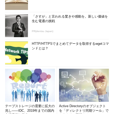
「さすが」と言われる驚きや感動を。新しい価値を
生む電通の挑戦
PR(dentsu Japan)
HTTP/HTTPSでまとめてデータを取得するwgetコマ
ンドとは？
テープストレージの需要に拡大の
Active Directoryのオブジェクト
兆し――IDC、2019年までの国内
を「ディレクトリ同期ツール」で