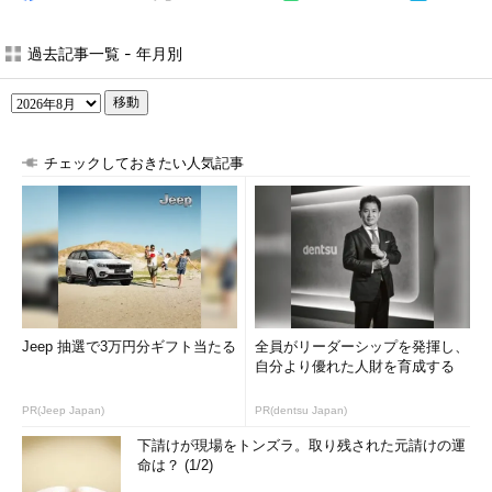
過去記事一覧 - 年月別
移動
チェックしておきたい人気記事
Jeep 抽選で3万円分ギフト当たる
全員がリーダーシップを発揮し、
自分より優れた人財を育成する
PR(Jeep Japan)
PR(dentsu Japan)
下請けが現場をトンズラ。取り残された元請けの運
命は？ (1/2)