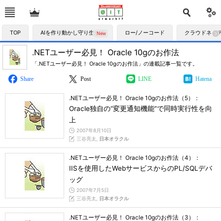
TOP
AIを作り動かし守り生かす
ロー/ノーコード
クラウドネイ
.NETユーザー必見！ Oracle 10gのお作法
「.NETユーザー必見！ Oracle 10gのお作法」の連載記事一覧です。
Share
Post
LINE
Hatena
.NETユーザー必見！ Oracle 10gのお作法（5）：
Oracle独自の“変更通知機能”で同時実行性を向
上
2007年8月10日
三谷亮太,
日本オラクル
.NETユーザー必見！ Oracle 10gのお作法（4）：
IISを使用したWebサービスからのPL/SQLデバ
ッグ
2007年7月5日
三谷亮太,
日本オラクル
.NETユーザー必見！ Oracle 10gのお作法（3）：