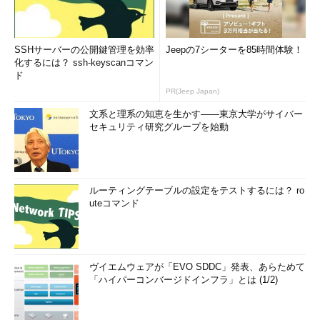
SSHサーバーの公開鍵管理を効率
Jeepの7シーターを85時間体験！
化するには？ ssh-keyscanコマン
ド
PR(Jeep Japan)
文系と理系の知恵を生かす――東京大学がサイバー
セキュリティ研究グループを始動
ルーティングテーブルの設定をテストするには？ ro
uteコマンド
ヴイエムウェアが「EVO SDDC」発表、あらためて
「ハイパーコンバージドインフラ」とは (1/2)