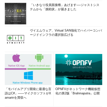
「いきなり役員面接権」あげます──ジャストシス
テムから「挑戦状」が届きました
ヴイエムウェア、Virtual SAN強化でハイパーコンバ
ージドインフラの選択肢広げる
「モバイルアプリ開発に最適な言
OPNFVがネットワーク機能仮想
語はC#」――マイクロソフトがX
化の第2版「Brahmaputra」公開
amarinを買収へ