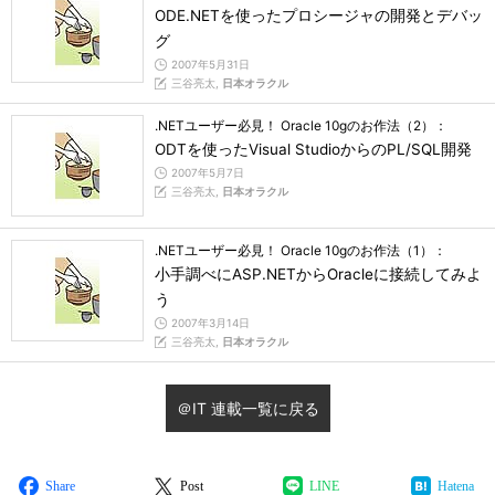
ODE.NETを使ったプロシージャの開発とデバッ
グ
2007年5月31日
三谷亮太,
日本オラクル
.NETユーザー必見！ Oracle 10gのお作法（2）：
ODTを使ったVisual StudioからのPL/SQL開発
2007年5月7日
三谷亮太,
日本オラクル
.NETユーザー必見！ Oracle 10gのお作法（1）：
小手調べにASP.NETからOracleに接続してみよ
う
2007年3月14日
三谷亮太,
日本オラクル
＠IT 連載一覧に戻る
Share
Post
LINE
Hatena