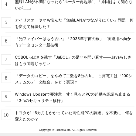
無線LANが不調になったら“ルーター再起動”、「原因はよく知らな
いが……」
アイリスオーヤマも悩んだ「無線LANがつながりにくい」問題 何
を変えて解決した？
「光ファイバーはもう古い」「2035年宇宙の旅」 実運用へ向か
うデータセンター新技術
COBOLっぽさを残す「JaBOL」の是非を問い直す――Javaらしさ
はもう問題じゃない
「データのコピー」をやめて工数を8分の1に 古河電工は「100シ
ステムのデータ統合」をどう実現？
Windows Updateで要注意 甘く見るとPCの起動も認証も止まる
「3つのセキュリティ移行」
トヨタが「6カ月もかかっていた高性能PCの調達」を不要に 何を
変えたのか？
Copyright © ITmedia Inc. All Rights Reserved.