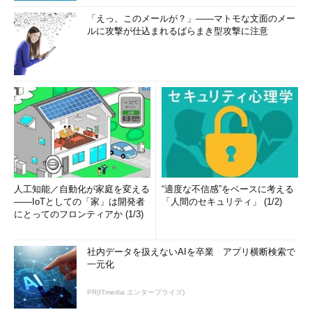
「えっ、このメールが？」――マトモな文面のメー
ルに攻撃が仕込まれるばらまき型攻撃に注意
人工知能／自動化が家庭を変える
“適度な不信感”をベースに考える
――IoTとしての「家」は開発者
「人間のセキュリティ」 (1/2)
にとってのフロンティアか (1/3)
社内データを扱えないAIを卒業 アプリ横断検索で
一元化
PR(ITmedia エンタープライズ)