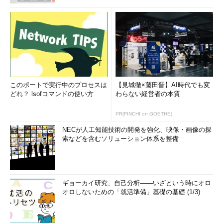
このポートで実行中のプロセスは
【見城徹×藤田晋】AI時代でも変
どれ？ lsofコマンドの使い方
わらない経営者の本質
PR(FINCHI on GOETHE)
NECが人工知能技術の開発を強化、映像・画像の探
索などを含むソリューション体系を整備
ギョーカイ研究、自己分析――いざという時にオロ
オロしないための「就活準備」基礎の基礎 (1/3)