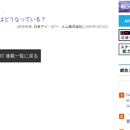
）：
けはどうなっている？
[米持幸寿,
日本アイ・ビー・エム株式会社
]
(
2001年3月2日
)
IT 連載一覧に戻る
総合
G
n
ル
「