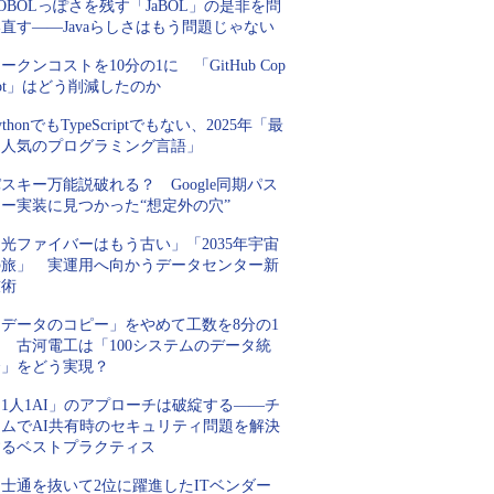
OBOLっぽさを残す「JaBOL」の是非を問
直す――Javaらしさはもう問題じゃない
ークンコストを10分の1に 「GitHub Cop
lot」はどう削減したのか
ythonでもTypeScriptでもない、2025年「最
も人気のプログラミング言語」
スキー万能説破れる？ Google同期パス
キー実装に見つかった“想定外の穴”
光ファイバーはもう古い」「2035年宇宙
の旅」 実運用へ向かうデータセンター新
技術
「データのコピー」をやめて工数を8分の1
 古河電工は「100システムのデータ統
合」をどう実現？
1人1AI」のアプローチは破綻する――チ
ームでAI共有時のセキュリティ問題を解決
するベストプラクティス
士通を抜いて2位に躍進したITベンダー