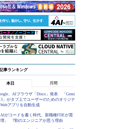
 記事ランキング
月間
本日
oogle、AIブラウザ「Disco」発表 「Gemi
i 3」がタブ上でユーザーのためのオリジナ
Webアプリを自動生成
AIがコードを書く時代、新職種FDEが需
要増」 7割のエンジニアが思う理由