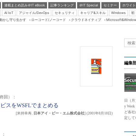
連載まとめ読み＠IT eBook
記事ランキング
＠IT Special
セミナー
ホワイト
AI IoT
アジャイル/DevOps
セキュリティ
キャリア&スキル
Windows
初
り動かし守り生かす
ローコード/ノーコード
クラウドネイティブ
Microsoft&Windo
Server & Storage
HTML5 + UX
Smart & Social
Coding Edge
Java Agile
。
編集
Database Expert
Linux ＆ OSS
Master of IP Networ
最終回）：
日（月
Security & Trust
ービスをWSFLでまとめる
y We
Test & Tools
ど各社
[米持幸寿,
日本アイ・ビー・エム株式会社
]
(
2001年8月18日
)
定して
Insider.NET
ブログ
）：