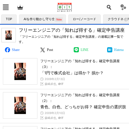
TOP
AIを作り動かし守り生かす
ロー/ノーコード
クラウドネイ
フリーエンジニアの「知れば得する」確定申告講座
「フリーエンジニアの「知れば得する」確定申告講座」の連載記事一覧で
す。
Share
Post
LINE
Hatena
フリーエンジニアの「知れば得する」確定申告講座
（3）：
「1円で株式会社」は得か？ 損か？
2009年2月13日
森嶋卓也,
＠IT
フリーエンジニアの「知れば得する」確定申告講座
（2）：
青色、白色、どっちがお得？ 確定申告の選択肢
2009年2月10日
森嶋卓也,
＠IT
フリーエンジニアの「知れば得する」確定申告講座