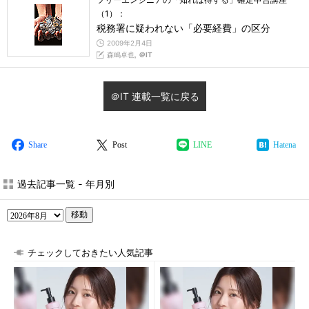
（1）：
税務署に疑われない「必要経費」の区分
2009年2月4日
森嶋卓也,
＠IT
＠IT 連載一覧に戻る
Share
Post
LINE
Hatena
過去記事一覧 - 年月別
移動
チェックしておきたい人気記事