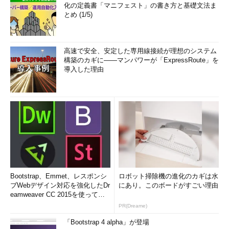
化の定義書「マニフェスト」の書き方と基礎文法ま
とめ (1/5)
高速で安全、安定した専用線接続が理想のシステム
構築のカギに――マンパワーが「ExpressRoute」を
導入した理由
Bootstrap、Emmet、レスポンシ
ロボット掃除機の進化のカギは水
ブWebデザイン対応を強化したDr
にあり。このボードがすごい理由
eamweaver CC 2015を使って
み...
PR(Dreame)
「Bootstrap 4 alpha」が登場