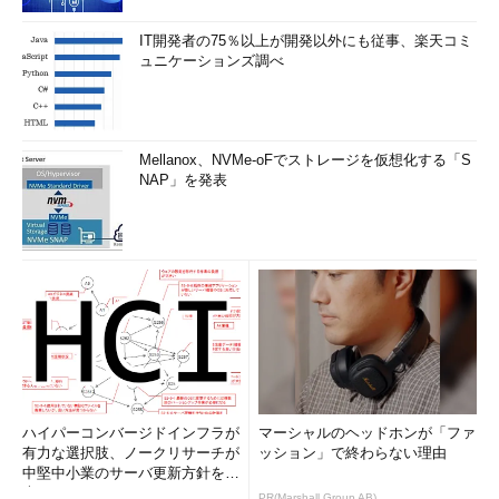
IT開発者の75％以上が開発以外にも従事、楽天コミ
ュニケーションズ調べ
Mellanox、NVMe-oFでストレージを仮想化する「S
NAP」を発表
ハイパーコンバージドインフラが
マーシャルのヘッドホンが「ファ
有力な選択肢、ノークリサーチが
ッション」で終わらない理由
中堅中小業のサーバ更新方針を調
査
PR(Marshall Group AB)