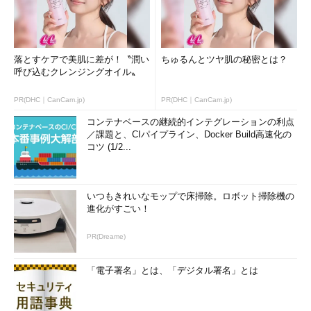
落とすケアで美肌に差が！〝潤い
ちゅるんとツヤ肌の秘密とは？
呼び込むクレンジングオイル〟
PR(DHC｜CanCam.jp)
PR(DHC｜CanCam.jp)
コンテナベースの継続的インテグレーションの利点
／課題と、CIパイプライン、Docker Build高速化の
コツ (1/2...
いつもきれいなモップで床掃除。ロボット掃除機の
進化がすごい！
PR(Dreame)
「電子署名」とは、「デジタル署名」とは