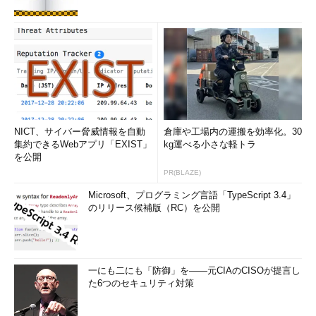
NICT、サイバー脅威情報を自動
倉庫や工場内の運搬を効率化。30
集約できるWebアプリ「EXIST」
kg運べる小さな軽トラ
を公開
PR(BLAZE)
Microsoft、プログラミング言語「TypeScript 3.4」
のリリース候補版（RC）を公開
一にも二にも「防御」を――元CIAのCISOが提言し
た6つのセキュリティ対策