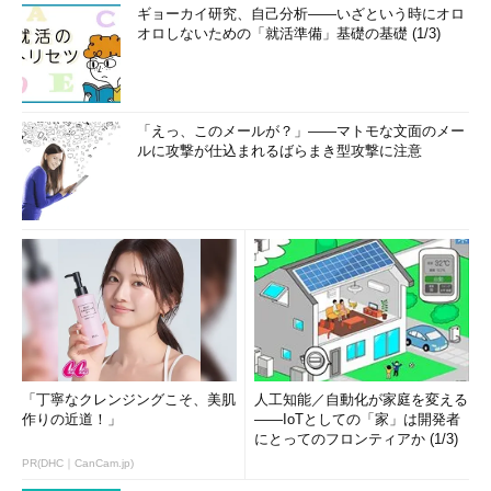
ギョーカイ研究、自己分析――いざという時にオロ
オロしないための「就活準備」基礎の基礎 (1/3)
「えっ、このメールが？」――マトモな文面のメー
ルに攻撃が仕込まれるばらまき型攻撃に注意
「丁寧なクレンジングこそ、美肌
人工知能／自動化が家庭を変える
作りの近道！」
――IoTとしての「家」は開発者
にとってのフロンティアか (1/3)
PR(DHC｜CanCam.jp)