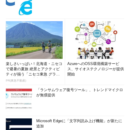
楽しさいっぱい！北海道・ニセコ
AzureへのOSS環境構築サービ
で避暑の夏旅 絶景とアクティビ
ス、サイオステクノロジーが提供
ティが揃う「ニセコ東急 グラ
開始
ン・ヒラフ」～東急不動産
PR(東急不動産)
「ランサムウェア復号ツール」、トレンドマイクロ
が無償提供
Microsoft Edgeに「文字列読み上げ機能」が新たに
追加