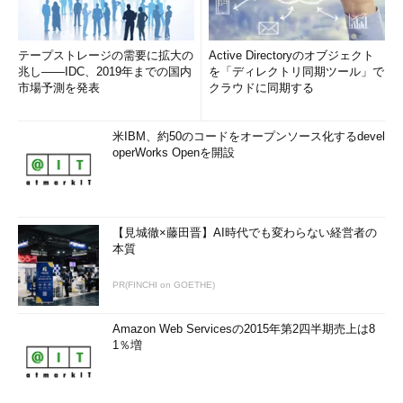
テープストレージの需要に拡大の
Active Directoryのオブジェクト
兆し――IDC、2019年までの国内
を「ディレクトリ同期ツール」で
市場予測を発表
クラウドに同期する
米IBM、約50のコードをオープンソース化するdevel
operWorks Openを開設
【見城徹×藤田晋】AI時代でも変わらない経営者の
本質
PR(FINCHI on GOETHE)
Amazon Web Servicesの2015年第2四半期売上は8
1％増