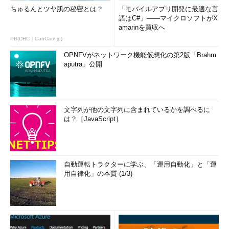
ちゅるんとツヤ肌の秘密とは？
「モバイルアプリ開発に最適な言
語はC#」――マイクロソフトがX
amarinを買収へ
PR(DHC｜CanCam.jp)
OPNFVがネットワーク機能仮想化の第2版「Brahm
aputra」公開
文字列が他の文字列に含まれているかを調べるに
は？［JavaScript］
自動運転トラクターに学ぶ、「運用自動化」と「運
用自律化」の本質 (1/3)