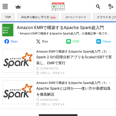
TOP
AIを作り動かし守り生かす
ロー/ノーコード
クラウドネイ
Amazon EMRで構築するApache Spark超入門
「Amazon EMRで構築するApache Spark超入門」の連載記事一覧です。
Share
Post
LINE
Hatena
Amazon EMRで構築するApache Spark超入門（2）：
Spark 2.0の回帰分析アプリをScalaのSBTで実
装し、EMRで実行
2016年9月27日
川原仁人,
コラビット
Amazon EMRで構築するApache Spark超入門（1）：
Apache Sparkとは何か――使い方や基礎知識
を徹底解説
2016年8月24日
川原仁人,
コラビット