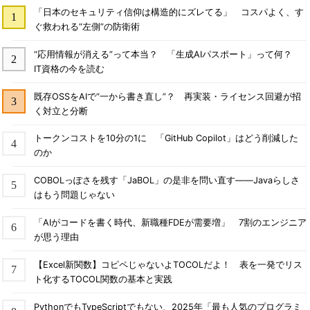
「日本のセキュリティ信仰は構造的にズレてる」 コスパよく、す
ぐ救われる“左側”の防衛術
“応用情報が消える”って本当？ 「生成AIパスポート」って何？
IT資格の今を読む
既存OSSをAIで“一から書き直し”？ 再実装・ライセンス回避が招
く対立と分断
トークンコストを10分の1に 「GitHub Copilot」はどう削減した
のか
COBOLっぽさを残す「JaBOL」の是非を問い直す――Javaらしさ
はもう問題じゃない
「AIがコードを書く時代、新職種FDEが需要増」 7割のエンジニア
が思う理由
【Excel新関数】コピペじゃないよTOCOLだよ！ 表を一発でリス
ト化するTOCOL関数の基本と実践
PythonでもTypeScriptでもない、2025年「最も人気のプログラミ