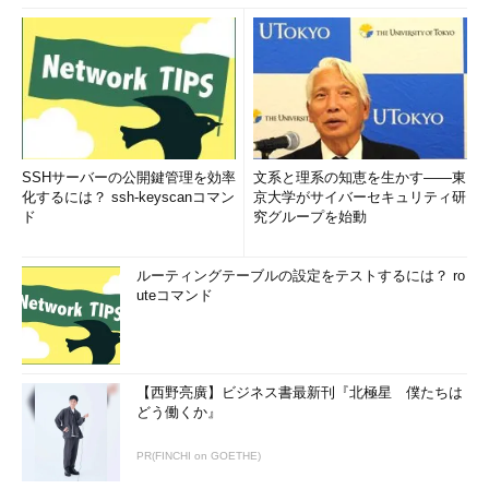
SSHサーバーの公開鍵管理を効率
文系と理系の知恵を生かす――東
化するには？ ssh-keyscanコマン
京大学がサイバーセキュリティ研
ド
究グループを始動
ルーティングテーブルの設定をテストするには？ ro
uteコマンド
【西野亮廣】ビジネス書最新刊『北極星 僕たちは
どう働くか』
PR(FINCHI on GOETHE)