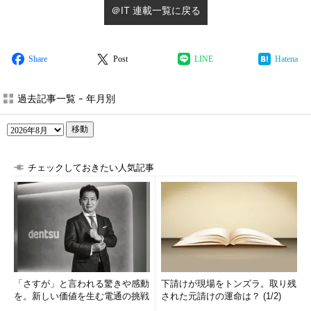
＠IT 連載一覧に戻る
Share
Post
LINE
Hatena
過去記事一覧 - 年月別
移動
チェックしておきたい人気記事
「さすが」と言われる驚きや感動
下請けが現場をトンズラ。取り残
を。新しい価値を生む電通の挑戦
された元請けの運命は？ (1/2)