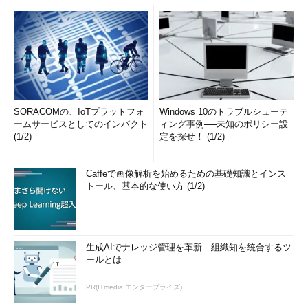
SORACOMの、IoTプラットフォ
Windows 10のトラブルシューテ
ームサービスとしてのインパクト
ィング事例──未知のポリシー設
(1/2)
定を探せ！ (1/2)
Caffeで画像解析を始めるための基礎知識とインス
トール、基本的な使い方 (1/2)
生成AIでナレッジ管理を革新 組織知を統合するツ
ールとは
PR(ITmedia エンタープライズ)