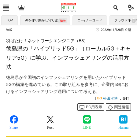
TOP
AIを作り動かし守り生かす
ロー/ノーコード
クラウドネイ
連載
2022年11月28日 公開
羽ばたけ！ネットワークエンジニア（58）
徳島県の「ハイブリッド5G」（ローカル5G＋キャ
リア5G）に学ぶ、インフラシェアリングの活用方
法
徳島県が全国初のインフラシェアリングを用いたハイブリッド
5Gの構築を進めている。この取り組みを参考に、企業内5Gにお
けるインフラシェアリング適用について考える。
[
松田次博
，＠IT]
PC用表示
関連情報
Share
Post
LINE
Hatena