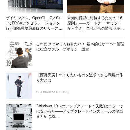
ザイリンクス、OpenCL、C／C+
未知の脅威に対抗するための「6
+でFPGAアクセラレーションを
原則」――ガートナー サミット
行う開発環境最新版のリリースを
から学ぶ、これからの情報セキュ
発表
リティ対策
これだけはやっておきたい！ 基本的なサーバー管理
に役立つグループポリシー設定
【西野亮廣】つくりたいものを追求できる環境の作
り方とは
PR(FINCHI on GOETHE)
“Windows 10へのアップグレード：失敗”はエラーで
はなかった――アップグレードインストールの簡単
まとめ (1/3...