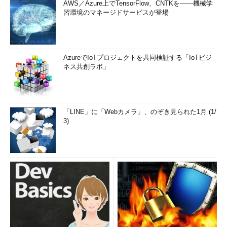
AWS／Azure上でTensorFlow、CNTKを――機械学
習環境のマネージドサービスが登場
AzureでIoTプロジェクトを共同検証する「IoTビジ
ネス共創ラボ」
「LINE」に「Webカメラ」、のぞき見られた1月 (1/
3)