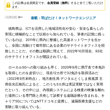
この記事は会員限定です。
会員登録（無料）
すると全てご覧いただけ
ます。
連載：羽ばたけ！ネットワークエンジニア
徳島県は、ICTを活用した地域活性化や安心・安全な暮らしの
実現に積極的なことで以前から知られている。筆者の記憶に残っ
ているのは、2011年に県内に整備した高速ネットワークを生か
し、全国に先駆けて都市部にある企業のサテライトオフィスを招
致したことだ。その数は順調に増えて、2022年10月現在、93社
のサテライトオフィスが開設されている。
ローカル5Gへの取り組みも早く、2020年9月に県庁舎で本免許
を取得したのを皮切りに、現在12カ所で32免許を取得済みだ
（2022年9月末時点）。地方創生局 デジタルとくしま推進課 主
席佐光広格氏によると、このうち5カ所は実証実験ではなく実用
だという。その中には、内視鏡システムによる検査の映像を離れ
た場所にいる専門医と共有して診察する遠隔診療が含まれる。キ
ャリア5GについてはNTTドコモと提携し、遠隔医療支援などの
実験に取り組んでいる。