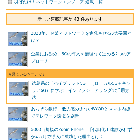
羽ばたけ！ネットワークエンジニア 連載一覧
新しい連載記事が 43 件あります
2023年、企業ネットワークを進化させる3大要因と
は？
企業にお勧め、5Gの導入を無理なく進める2つのア
プローチ
徳島県の「ハイブリッド5G」（ローカル5G＋キャ
リア5G）に学ぶ、インフラシェアリングの活用方
法
あおぞら銀行、抵抗感の少ないBYODとスマホ内線
でテレワーク環境を刷新
5000台規模のZoom Phone、千代田化工建設がわず
か4カ月で導入に成功した理由とは？