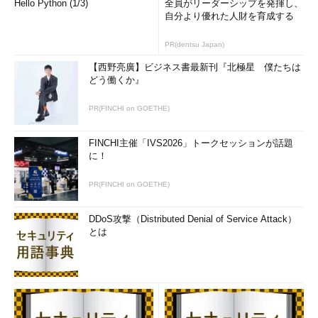
Hello Python (1/3)
全員がリーダーシップを発揮し、
自分より優れた人財を育成する
PR(dentsu Japan)
【西野亮廣】ビジネス書最新刊『北極星 僕たちは
どう働くか』
PR(FINCHI on GOETHE)
FINCHI主催「IVS2026」トークセッションが話題
に！
PR(FINCHI on GOETHE)
DDoS攻撃（Distributed Denial of Service Attack）
とは