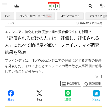
TOP
AIを作り動かし守り生かす
ロー/ノーコード
クラウドネイ
ニュース
2024年1月16日 公開
エンジニアに特化した制度は企業の競合優位性にも影響？
「評価されるだけの人」は「評価し、評価される
人」に比べて納得度が低い ファインディが調査
結果を発表
ファインディは、IT／Webエンジニアの評価に関する調査の結果
を発表した。それによるとエンジニアの過半数が人事評価に納得
していることが分かった。
[＠IT]
PC用表示
関連情報
Share
Post
LINE
Hatena