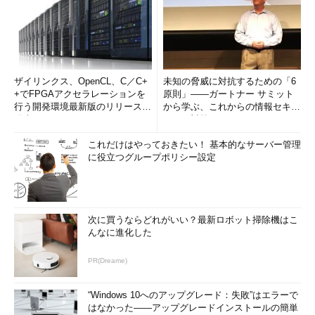
ザイリンクス、OpenCL、C／C+
未知の脅威に対抗するための「6
+でFPGAアクセラレーションを
原則」――ガートナー サミット
行う開発環境最新版のリリースを
から学ぶ、これからの情報セキュ
発表
リティ対策
これだけはやっておきたい！ 基本的なサーバー管理
に役立つグループポリシー設定
次に買うならどれがいい？最新ロボット掃除機はこ
んなに進化した
PR(Dreame)
“Windows 10へのアップグレード：失敗”はエラーで
はなかった――アップグレードインストールの簡単