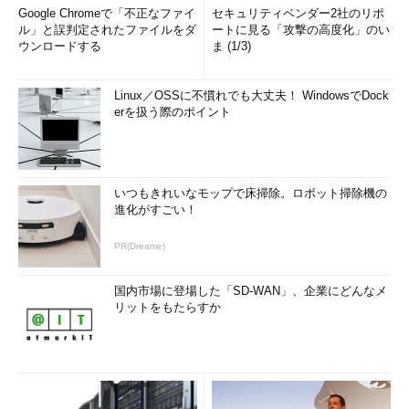
Google Chromeで「不正なファイ
セキュリティベンダー2社のリポ
ル」と誤判定されたファイルをダ
ートに見る「攻撃の高度化」のい
ウンロードする
ま (1/3)
Linux／OSSに不慣れでも大丈夫！ WindowsでDock
erを扱う際のポイント
いつもきれいなモップで床掃除。ロボット掃除機の
進化がすごい！
PR(Dreame)
国内市場に登場した「SD-WAN」、企業にどんなメ
リットをもたらすか