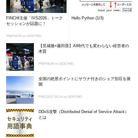
FINCHI主催「IVS2026」トーク
Hello Python (1/3)
セッションが話題に！
PR(FINCHI on GOETHE)
【見城徹×藤田晋】AI時代でも変わらない経営者の
本質
PR(FINCHI on GOETHE)
全国の絶景ポイントにサウナ付きのシェア別荘を展
開
PR(COCO VILLA on GOETHE)
DDoS攻撃（Distributed Denial of Service Attack）
とは