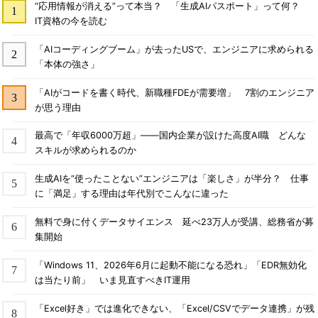
“応用情報が消える”って本当？ 「生成AIパスポート」って何？
IT資格の今を読む
「AIコーディングブーム」が去ったUSで、エンジニアに求められる
「本体の強さ」
「AIがコードを書く時代、新職種FDEが需要増」 7割のエンジニア
が思う理由
最高で「年収6000万超」――国内企業が設けた高度AI職 どんな
スキルが求められるのか
生成AIを“使ったことない”エンジニアは「楽しさ」が半分？ 仕事
に「満足」する理由は年代別でこんなに違った
無料で身に付くデータサイエンス 延べ23万人が受講、総務省が募
集開始
「Windows 11、2026年6月に起動不能になる恐れ」「EDR無効化
は当たり前」 いま見直すべきIT運用
「Excel好き」では進化できない、「Excel/CSVでデータ連携」が残