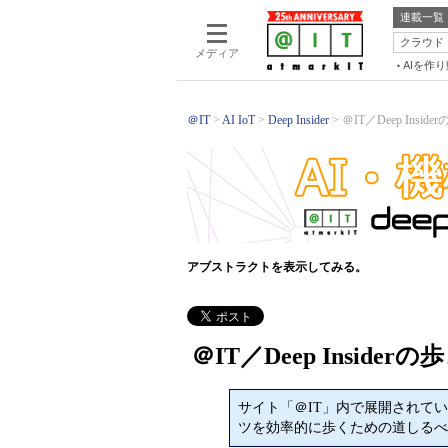
連載一覧
クラウド
メディア
AIを作
＠IT
AI IoT
Deep Insider
＠IT／Deep Insid
アブストラクトを表示してみる。
＠IT／Deep Insiderの
サイト「＠IT」内で展開されているフ
ツを効率的に歩くための道しるべ