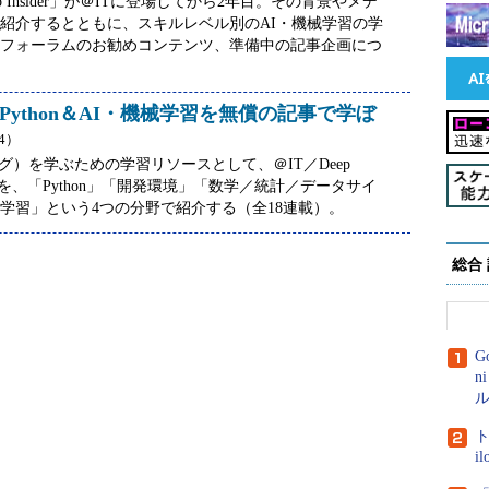
 Insider」が＠ITに登場してから2年目。その背景やメデ
紹介するとともに、スキルレベル別のAI・機械学習の学
フォーラムのお勧めコンテンツ、準備中の記事企画につ
Python＆AI・機械学習を無償の記事で学ぼ
24）
ング）を学ぶための学習リソースとして、＠IT／Deep
）を、「Python」「開発環境」「数学／統計／データサイ
学習」という4つの分野で紹介する（全18連載）。
総合
G
n
ル
ト
i