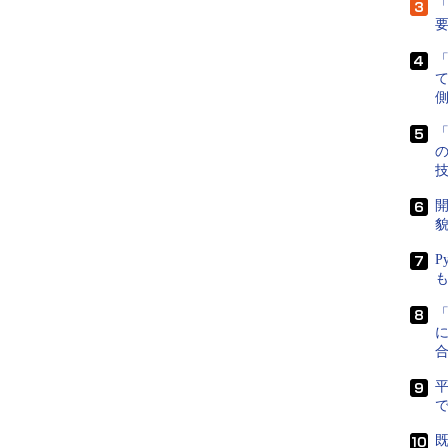
「
側
「
開
貌
P
に
で
既