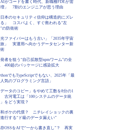
AIがコードを書く時代、新職種FDEが需
要増」 7割のエンジニアが思う理由
「日本のセキュリティ信仰は構造的にズレ
てる」 コスパよく、すぐ救われる“左
”の防衛術
光ファイバーはもう古い」「2035年宇宙
の旅」 実運用へ向かうデータセンター新
技術
発者を狙う“自己拡散型npmワーム”の全
 400超のパッケージに感染拡大
ythonでもTypeScriptでもない、2025年「最
も人気のプログラミング言語」
「データのコピー」をやめて工数を8分の1
 古河電工は「100システムのデータ統
合」をどう実現？
平和ボケの代償？ ニチレイショックの裏
進行する“ド級のデータ漏えい”
存OSSをAIで“一から書き直し”？ 再実