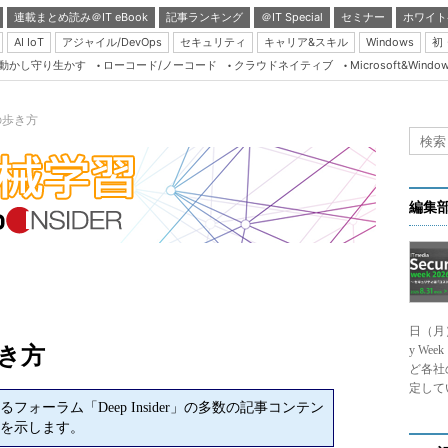
連載まとめ読み＠IT eBook
記事ランキング
＠IT Special
セミナー
ホワイト
AI IoT
アジャイル/DevOps
セキュリティ
キャリア&スキル
Windows
初
り動かし守り生かす
ローコード/ノーコード
クラウドネイティブ
Microsoft&Windo
Server & Storage
HTML5 + UX
erの歩き方
Smart & Social
Coding Edge
Java Agile
編集
Database Expert
Linux ＆ OSS
Master of IP Networ
日（月
Security & Trust
歩き方
y We
Test & Tools
ど各社
定して
Insider.NET
ォーラム「Deep Insider」の多数の記事コンテン
を示します。
ブログ