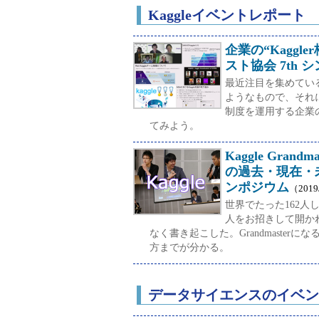
Kaggleイベントレポート
企業の“Kagg
スト協会 7th 
最近注目を集めている“
ようなもので、それに
制度を運用する企業の
てみよう。
Kaggle Gr
の過去・現在・未
ンポジウム
（2019
世界でたった162人しか
人をお招きして開か
なく書き起こした。Grandmaste
方までが分かる。
データサイエンスのイベン