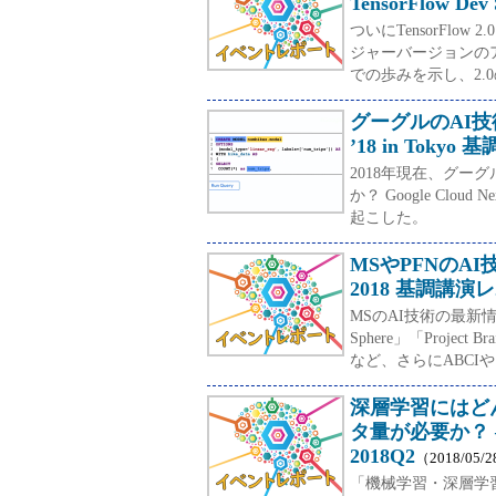
TensorFlow Dev
ついにTensorFlow
ジャーバージョンの
での歩みを示し、2.
グーグルのAI技術、2
’18 in Toky
2018年現在、グー
か？ Google Clou
起こした。
MSやPFNのAI技
2018 基調講演
MSのAI技術の最新情
Sphere」「Project
など、さらにABCI
深層学習にはど
タ量が必要か？ 
2018Q2
（2018/05/
「機械学習・深層学