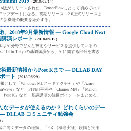
 Summit 2019
（2019/03/14）
 2.0 α版がリリースされた。TensorFlowにとって初めてのメ
アップデートになる。初期リリース～2.0正式リリースま
0の新機能の概要を紹介する。
018年9月最新情報 ― Google Cloud Next
o 基調講演レポート
（2018/09/19）
グルはAI分野でどんな技術やサービスを提供しているの
d Next ’18 in Tokyoの基調講演から、AIに関する部分を書き
術最新情報からPost Kまで ― DLLAB DAY
レポート
（2018/06/29）
報として「Windows MLアーキテクチャ」や「Azure
 BrainWave」など、PFNの事例や「Chainer MN」「Menoh」
や「Post K」など、基調講演の注目ポイントをまとめる。
んなデータが使えるのか？ どれくらいのデー
― DLLAB コミュニティ勉強会
28）
習に向くデータの種類」「PoC（概念実証）段階と実用