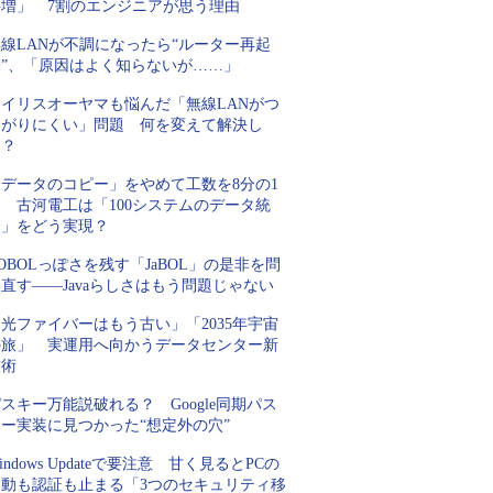
要増」 7割のエンジニアが思う理由
線LANが不調になったら“ルーター再起
動”、「原因はよく知らないが……」
アイリスオーヤマも悩んだ「無線LANがつ
ながりにくい」問題 何を変えて解決し
た？
「データのコピー」をやめて工数を8分の1
 古河電工は「100システムのデータ統
合」をどう実現？
OBOLっぽさを残す「JaBOL」の是非を問
直す――Javaらしさはもう問題じゃない
光ファイバーはもう古い」「2035年宇宙
の旅」 実運用へ向かうデータセンター新
技術
スキー万能説破れる？ Google同期パス
キー実装に見つかった“想定外の穴”
indows Updateで要注意 甘く見るとPCの
起動も認証も止まる「3つのセキュリティ移