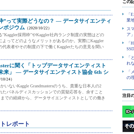
ler枠”って実際どうなの？ ― データサイエンティ
シンポジウム
（2020/10/22）
Kaggler採用枠”やKaggler社内ランク制度の実態はどの
よってどのようなメリットがあるのか。実際にKaggler
代表者やその制度の下で働くKagglerたちの意見を聞い
andmasterに聞く「トップデータサイエンティスト
来」 ― データサイエンティスト協会 6th シ
/10/24）
いないKaggle Grandmastersのうち、貴重な日本人の2
れたパネルディスカッションでの質疑応答を、余すこと
注目
rになるまでの経緯から、データサイエンティストとしての働き
トレポート