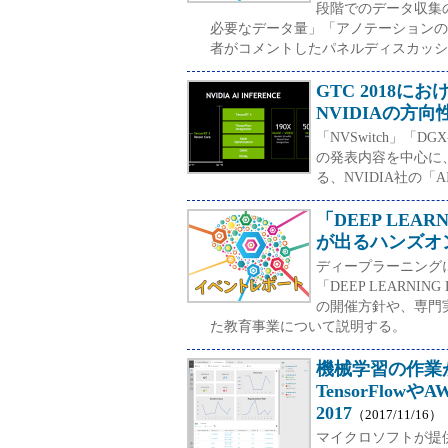
段階でのデータ収集
必要なデータ量」「アノテーションの
者がコメントしたパネルディスカッシ
GTC 2018
NVIDIAの方向
「NVSwitch」「D
の発表内容を中心に、
る、NVIDIA社の「
「DEEP LEA
が出るハンズオ
ディープラーニング
「DEEP LEARN
の開催方針や、専門
た教育事業について説明する。
機械学習の作業が
TensorFlowやA
2017
（2017/11/16）
マイクロソフトが提供