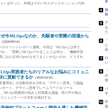
ョンを行った。本稿はそのパネルディスカッションの内
無
なぜ今MLOpsなのか、先駆者や実際の現場から
（2020/09/14）
に
ィーのイベントレポート連載。今回は「MLOpsとは何で、
のか」「実際にMLOpsでやることとは何か」「機械学習
用におけるMLOpsがなぜうまくいかないのか、どうすれ
C
い
「
MLOps実践者たちのリアルなお悩みにコミュニ
決に貢献できるか
（2020/10/19）
習の実運用化）の活動目的＆方針を「デザイン思考」で議論
レポート。デザイン思考フレームワーク＆ツール
パ
し、MLOps実践時の悩みと対策案を議論。世の中が抱え
めにコミュニティーの方針を検討する。
W
異音検知プラットフォーム開発を通した機械学