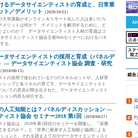
けるデータサイエンティストの育成と、日常業
ット／デメリット
（2020/10/22）
や大学講義がオンライン＆リモート化した人は多いだろ
デメリットは何か？ デメリットを解消するために、ど
とよいのか？ データサイエンティスト人材の育成はコ
タサイエンティスト協会主催Webセミナーにおけるパネ
する。
ータサイエンティストの採用と育成（パネルデ
）― データサイエンティスト協会 調査・研究
（2018/06/13）
総合
ストの採用で使われている3つのスキルセットや、人材育
ンシップと各スキルの育て方、データサイエンティスト
ついての意見が聞き出された、データサイエンティスト
ション内容を紹介する。
富
は
の人工知能とは？ パネルディスカッション ―
ィスト協会 セミナー2018 第1回
（2018/04/27）
P
ト協会は、2018年第1回目のセミナーを開催し、『深層
できるのか？』と『世界に根差す人工知能と協調による
「
ッションと、それを踏まえてAIやデータサイエンティスト