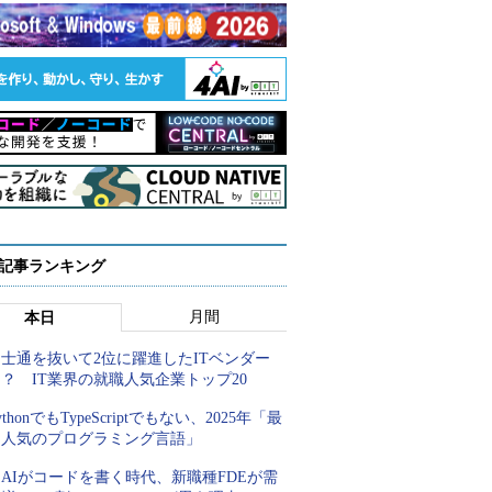
 記事ランキング
月間
本日
士通を抜いて2位に躍進したITベンダー
？ IT業界の就職人気企業トップ20
ythonでもTypeScriptでもない、2025年「最
も人気のプログラミング言語」
AIがコードを書く時代、新職種FDEが需