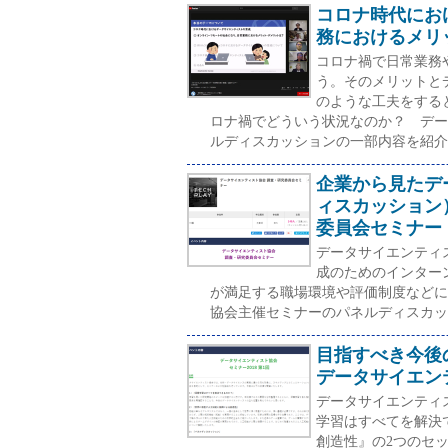
コロナ時代にお
務におけるメリ
コロナ禍で日常業務
う。そのメリットと
のような工夫をする
ロナ禍でどういう状況なのか？ デー
ルディスカッションの一部内容を紹介
企業から見たデ
ィスカッション
委員会セミナー
データサイエンティ
成のためのインター
が満足する職場環境や評価制度などに
協会主催セミナーのパネルディスカッ
目指すべき今後
データサイエンテ
データサイエンティス
学習はすべてを解決
創造性』の2つのセ