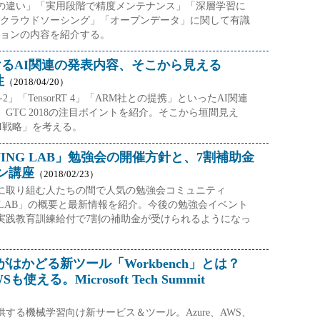
の違い」「実用段階で精度メンテナンス」「深層学習に
クラウドソーシング」「オープンデータ」に関して有識
ョンの内容を紹介する。
におけるAI関連の発表内容、そこから見える
性
（2018/04/20）
GX-2」「TensorRT 4」「ARM社との提携」といったAI関連
GTC 2018の注目ポイントを紹介。そこから垣間見え
AI戦略」を考える。
RNING LAB」勉強会の開催方針と、7割補助金
ン講座
（2018/02/23）
に取り組む人たちの間で人気の勉強会コミュニティ
ING LAB」の概要と最新情報を紹介。今後の勉強会イベント
実践教育訓練給付で7割の補助金が受けられるようになっ
はかどる新ツール「Workbench」とは？
WSも使える。Microsoft Tech Summit
する機械学習向け新サービス＆ツール。Azure、AWS、