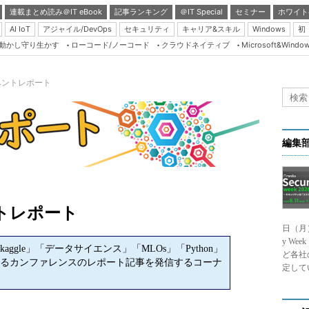
連載まとめ読み＠IT eBook
記事ランキング
＠IT Special
セミナー
ホワイト
AI IoT
アジャイル/DevOps
セキュリティ
キャリア&スキル
Windows
初
り動かし守り生かす
ローコード/ノーコード
クラウドネイティブ
Microsoft&Windo
Server & Storage
HTML5 + UX
ベントレポート
Smart & Social
Coding Edge
Java Agile
編集
Database Expert
Linux ＆ OSS
Master of IP Networ
トレポート
日（月
Security & Trust
y We
gle」「データサイエンス」「MLOs」「Python」
Test & Tools
ど各社
るカンファレンスのレポート記事を発信するコーナ
定して
Insider.NET
ブログ