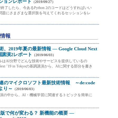
ションレポート
（2019/09/27）
ートが終了したら、今あるPython 2のコードはどうすればいい
問題にさまざまな選択肢を与えてくれるセッションをレ
情報
2019年夏の最新情報 ― Google Cloud Next
o 基調講演2レポート
（2019/06/03）
グルはAI分野でどんな技術やサービスを提供しているの
d Next ’19 in Tokyoの基調講演から、AIに関する部分を書き
連のマイクロソフト最新技術情報 ～de:code
演より～
（2019/06/03）
9の基調講演の中から、AI・機械学習に関連するトピックを簡単に
 2.0 α版で何が変わる？ 新機能の概要 ―