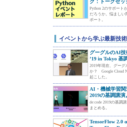
グ：トークセッ
Python 2のサポ
だろうか。悩ましい
ポート。
イベントから学ぶ最新技術
グーグルのAI技術、
’19 in Toky
2019年現在、グー
か？ Google Clou
起こした。
AI・機械学習関
2019の基調講
de:code 201
まとめる。
TensorFlow