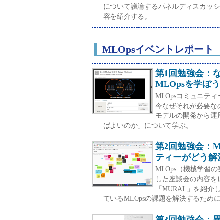
について議論するパネルディスカッシ
容を紹介する。
MLOpsイベントレポート
第1回勉強会：
MLOpsを学ぼう
MLOpsコミュニテ
今なぜそれが必要な
モデルの開発から運
ばよいのか」について学ぶ。
第2回勉強会：
ティーがどう解
MLOps（機械学
した座談会の内容を
「MURAL」を紹介
ているMLOpsの課題を解決するた
第3回勉強会：