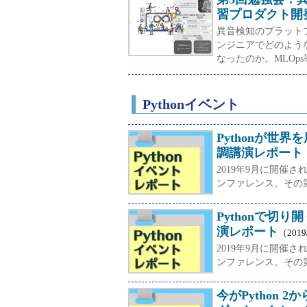
習プロダクト開
異音検知のプラット
ンジニアでどのよう
なったのか。MLOp
Pythonイベント
Pythonが世界を
調講演レポート
2019年9月に開催
ンファレンス。その
Pythonで切り開
演レポート
（2019
2019年9月に開催
ンファレンス。その
今がPython 