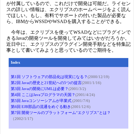
が付属しているので、これだけで開発は可能だ。ライセン
スの詳しい情報は、エクリプスのホームページをよく読ん
でほしい。もし、有料でサポートの付いた製品が必要な
ら、IBMからWSSDやWSADを購入することができる。
今年は、エクリプスを使ってWSADなどにプラグインで
きるJavaの開発ツールを開発してみてはいかがだろうか。
近日中に、エクリプスのプラグイン開発手順などを特集記
事として書いてみようと思っているのでご期待を。
Index
第1回 ソフトウェアの部品化は現実になる？
(2000/12/19)
第2回 Javaの歴史と21世紀への5つの提言
(2001/1/16)
第3回 Javaの開発にUMLは必要？
(2001/3/2)
第4回 ここはJavaプログラマの天国？
(2001/4/24)
第5回 Javaコンソーシアムが卒業式
(2001/7/6)
第6回 EJB部品の流通をめぐる動き
(2001/12/6)
第7回 開発ツールのプラットフォーム“エクリプス”とは？
（2002/1/17)