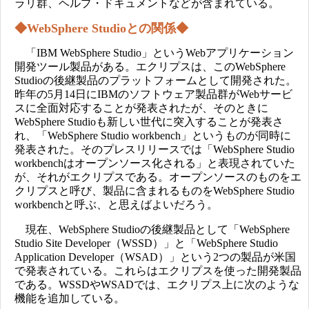
ラリ群、ヘルプ・ドキュメントなどが含まれている。
◆WebSphere Studioとの関係◆
「IBM WebSphere Studio」というWebアプリケーション
開発ツール製品がある。エクリプスは、このWebSphere
Studioの後継製品のプラットフォームとして開発された。
昨年の5月14日にIBMのソフトウェア製品群がWebサービ
スに全面対応することが発表されたが、そのときに
WebSphere Studioも新しい世代に突入することが発表さ
れ、「WebSphere Studio workbench」というものが同時に
発表された。そのプレスリリースでは「WebSphere Studio
workbenchはオープンソース化される」と表現されていた
が、それがエクリプスである。オープンソースのものをエ
クリプスと呼び、製品に含まれるものをWebSphere Studio
workbenchと呼ぶ、と思えばよいだろう。
現在、WebSphere Studioの後継製品として「WebSphere
Studio Site Developer（WSSD）」と「WebSphere Studio
Application Developer（WSAD）」という2つの製品が米国
で発表されている。これらはエクリプスを使った開発製品
である。WSSDやWSADでは、エクリプス上に次のような
機能を追加している。