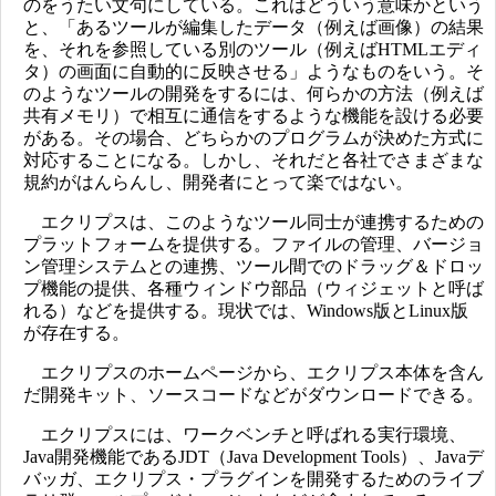
のをうたい文句にしている。これはどういう意味かという
と、「あるツールが編集したデータ（例えば画像）の結果
を、それを参照している別のツール（例えばHTMLエディ
タ）の画面に自動的に反映させる」ようなものをいう。そ
のようなツールの開発をするには、何らかの方法（例えば
共有メモリ）で相互に通信をするような機能を設ける必要
がある。その場合、どちらかのプログラムが決めた方式に
対応することになる。しかし、それだと各社でさまざまな
規約がはんらんし、開発者にとって楽ではない。
エクリプスは、このようなツール同士が連携するための
プラットフォームを提供する。ファイルの管理、バージョ
ン管理システムとの連携、ツール間でのドラッグ＆ドロッ
プ機能の提供、各種ウィンドウ部品（ウィジェットと呼ば
れる）などを提供する。現状では、Windows版とLinux版
が存在する。
エクリプスのホームページから、エクリプス本体を含ん
だ開発キット、ソースコードなどがダウンロードできる。
エクリプスには、ワークベンチと呼ばれる実行環境、
Java開発機能であるJDT（Java Development Tools）、Javaデ
バッガ、エクリプス・プラグインを開発するためのライブ