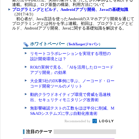
連載。初回は、ログ基盤の構築、利用方法について
プログラミングとビルド、Androidアプリ開発、Javaの基礎知識
（2017/4/3）
初心者が、Java言語を使ったAndroidのスマホアプリ開発を通じて
プログラミングとは何かを学ぶ連載。初回は、プログラミングとビ
ルド、Androidアプリ開発、Javaに関する基礎知識を解説する。
ホワイトペーパー
（
TechTargetジャパン
）
リモートコラボレーションを実現する理想の
設計開発環境とは？
ROIの実例で見る、「AIを活用したローコード
アプリ開発」の効果
大企業5社のDX事例に学ぶ、ノーコード・ロー
コード開発ツールのメリット
動的クラウドネイティブ環境で脅威を迅速検
出、セキュリティモニタリング改善術
無影響確認テストの工数をほぼ半分に削減、M
S&ADシステムズに学ぶ自動化推進術
Recommended by
注目のテーマ