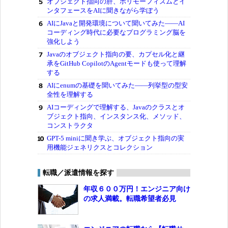
オブジェクト指向の肝、ポリモーフィズムとイ
ンタフェースをAIに聞きながら学ぼう
AIにJavaと開発環境について聞いてみた――AI
コーディング時代に必要なプログラミング脳を
強化しよう
Javaのオブジェクト指向の要、カプセル化と継
承をGitHub CopilotのAgentモードも使って理解
する
AIにenumの基礎を聞いてみた――列挙型の型安
全性を理解する
AIコーディングで理解する、Javaのクラスとオ
ブジェクト指向、インスタンス化、メソッド、
コンストラクタ
GPT-5 miniに聞き学ぶ、オブジェクト指向の実
用機能ジェネリクスとコレクション
転職／派遣情報を探す
年収６００万円！エンジニア向け
の求人満載。転職希望者必見