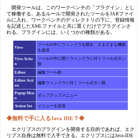
開発ツールは、このワークベンチの「プラグイン」とし
て稼働する。あるルールで開発されたツールをJARファイ
ルに入れ、ワークベンチのディレクトリの下に、登録情報
を記述したXMLファイルと共に置くだけでプラグインさ
れる。プラグインには、いくつかの種類がある。
ツールの中にウィンドウを開き、さまざまな機能
View
を提供
ツールの中に開くウィンドウに付くツールボタン
View Actio
n
類
Editor
編集ツール群
Editor Acti
編集ウィンドウに付くツールボタン類
on
Popup Men
ポップアップメニュー
u
Action Set
メニューを拡張
◆無料で手に入るJava IDE？◆
エクリプスのプラグインを開発する目的であれば、エク
リプス自身は無料で入手できる。エクリプスにはJava-IDE