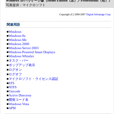
Windows XPパッケージ版（Home Edition（左）／Professional（右））
写真提供：マイクロソフト
Copyright (C) 2000-2007
Digital Advantage Corp.
関連用語
■
Windows
■
Windows 9x
■
Windows Me
■
Windows 2000
■
Windows Server 2003
■
Windows Powered Smart Displays
■
Windows Whistler
■
タスク・バー
■
ポップアップ表示
■
ログオン
■
ログオフ
■
マイクロソフト・ライセンス認証
■
EFS
■
NTFS
■
Unicode
■
Active Directory
■
開発コード名
■
Windows Vista
■
APM