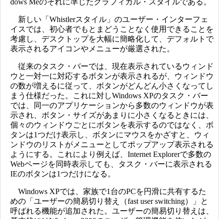
dows Meのそれに準じたグラフィカル・スタイルである。
新しい「Whistlerスタイル」のユーザー・インターフェ
イスでは、初心者でもとまどうことなく使用できることを
考慮し、デスクトップを大幅に簡略化して、デフォルトで
表示されるアイコンやメニューが厳選された。
従来のタスク・バーでは、現在表示されているウィンド
ウと一対一に対応するボタンが表示されるが、ウィンドウ
の数が増えるに従って、ボタンがどんどん小さくなってし
まう仕様だった。これに対しWindows XPのタスク・バー
では、同一のアプリケーションから多数のウィンドウが表
示され、ボタン・サイズがあまりに小さくなるときには、
個々のウィンドウごとにボタンを表示するのではなく、ボ
タンは1つだけ表示し、ボタンにマウスをかざすと、ウィ
ンドウのリストがメニューとしてポップアップ表示される
ようにする。これにより例えば、Internet Explorerで多数の
Webページを同時表示しても、タスク・バーに表示される
IEのボタンは1つだけになる。
Windows XPでは、家族で1台のPCを円滑に共有するた
めの「ユーザーの簡易切り替え（fast user switching）」と
呼ばれる機能が追加された。ユーザーの簡易切り替えは、