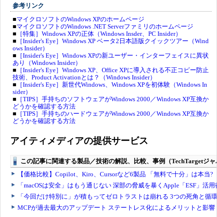
参考リンク
■
マイクロソフトのWindows XPのホームページ
■
マイクロソフトのWindows .NET Serverファミリのホームページ
■
［特集］Windows XPの正体（Windows Insder、PC Insider）
■
［Insider's Eye］Windows XP ベータ2日本語版クイックツアー（Wind
ows Insider）
■
［Insider's Eye］Windows XPの新ユーザー・インターフェイスに異状
あり（Windows Insider）
■
［Insider's Eye］Windows XP、Office XPに導入される不正コピー防止
技術、Product Activationとは？（Windows Insider）
■
［Insider's Eye］新世代Windows、Windows XPを初体験（Windows In
sider）
■
［TIPS］手持ちのソフトウェアがWindows 2000／Windows XP互換か
どうかを確認する方法
■
［TIPS］手持ちのハードウェアがWindows 2000／Windows XP互換か
どうかを確認する方法
アイティメディアの提供サービス