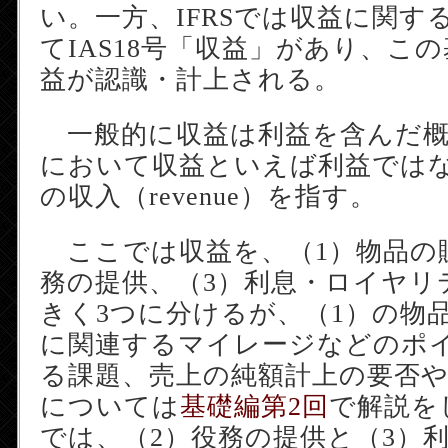
い。一方、IFRSでは収益に関す
てIAS18号「収益」があり、こ
益が認識・計上される。
一般的に収益は利益を含んだ概
において収益といえば利益では
の収入（revenue）を指す。
ここでは収益を、（1）物品の
務の提供、（3）利息・ロイヤリ
きく3つに分けるが、（1）の物
に関連するマイレージなどのポ
る課題、売上の純額計上の要否
については
基礎編第2回
で解説を
では、（2）役務の提供と（3）