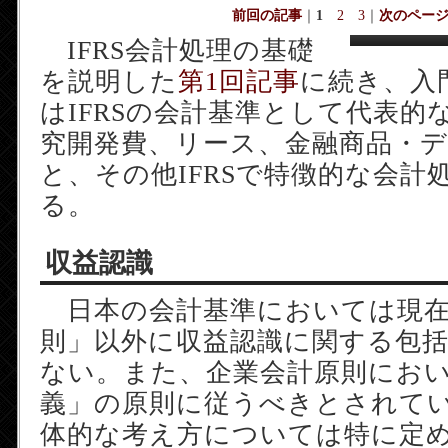
前回の記事
｜
1
2
3
｜
次のペー
IFRS会計処理の基礎
を説明した
第1回記事
に続き、入
はIFRSの会計基準として代表的
究開発費、リース、金融商品・
と、その他IFRSで特徴的な会計
る。
収益認識
日本の会計基準においては現在
則」以外に収益認識に関する包
ない。また、企業会計原則にお
義」の原則に従うべきとされて
体的な考え方については特に定