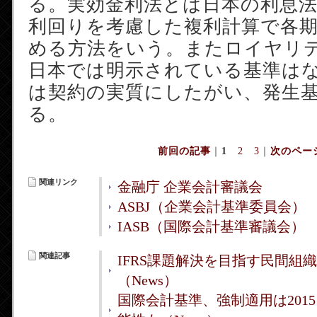
る。実効金利法とは日本の利息
利回りを考慮した複利計算で各
める方法をいう。またロイヤリ
日本では明示されている基準はない
は契約の実質にしたがい、発生
る。
前回の記事
｜
1
2
3
｜
次のペー
関連リンク
金融庁 企業会計審議会
ASBJ（企業会計基準委員会）
IASB（国際会計基準審議会）
関連記事
IFRS課題解決を目指す民間組織
（News）
国際会計基準、強制適用は2015