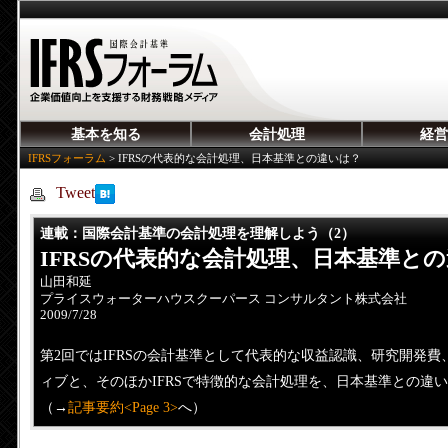
基本を知る
会計処理
経営
IFRSフォーラム
>
IFRSの代表的な会計処理、日本基準との違いは？
Tweet
連載：
国際会計基準の会計処理を理解しよう（2）
IFRSの代表的な会計処理、日本基準と
山田和延
プライスウォーターハウスクーパース コンサルタント株式会社
2009/7/28
第2回ではIFRSの会計基準として代表的な収益認識、研究開発
ィブと、そのほかIFRSで特徴的な会計処理を、日本基準との違
（→
記事要約<Page 3>
へ）