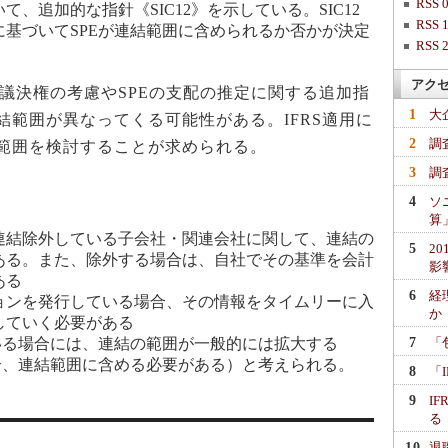
RSS 0
、追加的な指針《SIC12》を示している。SIC12
RSS 1
基づいてSPEが連結範囲に含められるか否かが決定
RSS 2
アク
議決権の考慮やSPEの支配の推定に関する追加指
1
大
結範囲が異なってくる可能性がある。IFRS適用に
2
調
範囲を検討することが求められる。
3
調
4
ソ
算
連結除外している子会社・関連会社に関して、連結の
5
2
ある。また、除外する場合は、自社でその基準を会計
影
ある
6
経
ョンを発行している場合、その情報をタイムリーに入
か
していく必要がある
7
いる場合には、連結の範囲が一般的には拡大する
「
合、連結範囲に含める必要がある）と考えられる。
8
「
9
I
る
10
退