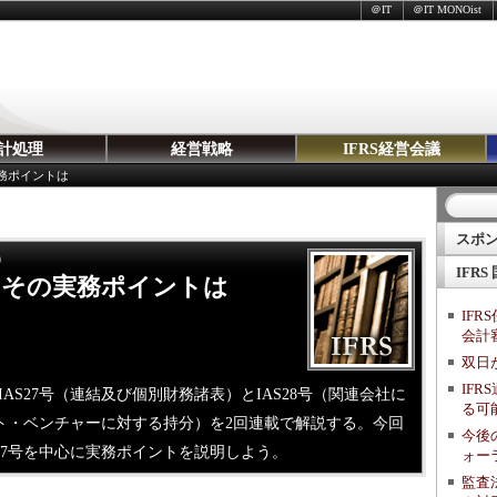
＠IT
＠IT MONOist
計処理
経営戦略
IFRS経営会議
実務ポイントは
スポ
）
IFRS
準、その実務ポイントは
IF
会計
双日が
IF
AS27号（連結及び個別財務諸表）とIAS28号（関連会社に
る可
ント・ベンチャーに対する持分）を2回連載で解説する。今回
今後
27号を中心に実務ポイントを説明しよう。
ォー
監査