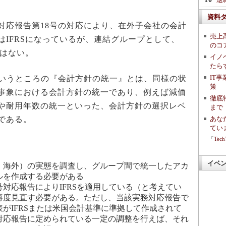
資料
応報告第18号の対応により、在外子会社の会計
売上
はIFRSになっているが、連結グループとして、
のコ
ではない。
イノ
たら
IT
8号でいうところの『会計方針の統一』とは、同様の状
策
事象における会計方針の統一であり、例えば減価
徹底
や耐用年数の統一といった、会計方針の選択レベ
まで「
である。
あな
てい
「
Tec
イベ
・海外）の実態を調査し、グループ間で統一したアカ
ルを作成する必要がある
号対応報告によりIFRSを適用している（と考えてい
再度見直す必要がある。ただし、当該実務対応報告で
がIFRSまたは米国会計基準に準拠して作成されて
対応報告に定められている一定の調整を行えば、それ