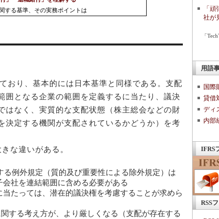
「頑
」に関する基準、その実務ポイントは
社が
「Te
用語
しており、基本的には日本基準と同様である。支配
国際
範囲となる企業の範囲を定義するに当たり、議決
貸借
ではなく、実質的な支配状態（株主総会などの財
ディ
内部
を決定する機関が支配されているかどうか）を考
大きな違いがある。
IFR
関する例外規定（質的及び重要性による除外規定）は
子会社を連結範囲に含める必要がある
に当たっては、潜在的議決権を考慮することが求めら
RSS
に関する考え方が、より厳しくなる（支配が存在する