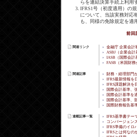
らを連結決算手続上利用
IFRS1号（初度適用）
について、当該実務対応報
も、同様の免除規定を適
前回
関連リンク
金融庁 企業会計
ASBJ（企業会
IASB（国際会
FASB（米国財
関連記事
財務・経理部門が
IFRS最新情報
IFRS課題解決を
国際会計基準、強制
国際会計基準を適
国際会計基準、競
国際財務報告基
連載記事一覧
IFRS基準書テー
コンバージェン
IFRS準備のイロ
IFRSとは何なの