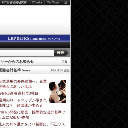
＠IT自分戦略研究所
ITmedia
TechTarget
誠
ERP＆IFRS
(TechTargetジャパンへ)
ンサーからのお知らせ
 国際会計基準 News
5/29 19:34 更新
RS任意適用の要件緩和へ、企業
審議会に新しい流れ
IFRS適用 商社で3社目
RS適用のロードマップが示され
能性は？ 経団連が求める
のIFRS開発に助言、国際的な会計基準フ
ラムにASBJが参加
法人の引き継ぎをより厳密に、不正リス