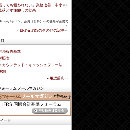
張っても報われない」業務改善 中小200
見落とす棚卸しの効果
chTargetジャパン」会員（無料）への登録が必要で
す
ERP＆IFRSのその他の記事へ
»
事典
財務報告基準
対照表
スカウンテッド・キャッシュフロー法
統制
»
用語辞典へ
Sフォーラム メールマガジン
フィード