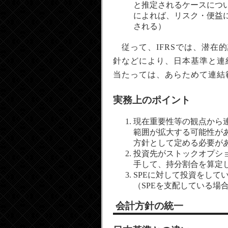
と推定されるケースについて
によれば、リスク・便益に
される）
従って、IFRSでは、潜在的
針などにより、日本基準と連
当たっては、あらためて連結
実務上のポイント
現在重要性等の観点から
範囲が拡大する可能性が
方針として定める必要が
投資先がストックオプシ
手して、持分割合を算定
SPEに対して投資をして
（SPEを支配している場
会計方針の統一