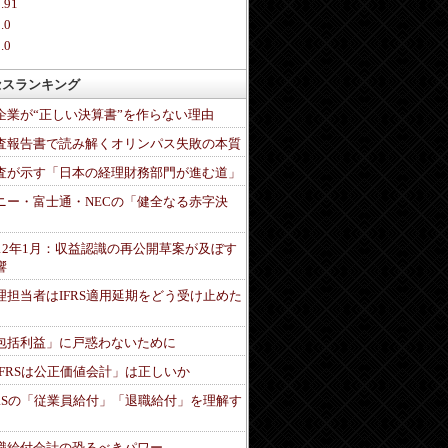
.91
.0
.0
セスランキング
企業が“正しい決算書”を作らない理由
査報告書で読み解くオリンパス失敗の本質
査が示す「日本の経理財務部門が進む道」
ニー・富士通・NECの「健全なる赤字決
」
012年1月：収益認識の再公開草案が及ぼす
響
理担当者はIFRS適用延期をどう受け止めた
包括利益」に戸惑わないために
IFRSは公正価値会計」は正しいか
FRSの「従業員給付」「退職給付」を理解す
職給付会計の恐るべきパワー