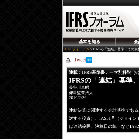
基本を知る
会
IFRSフォーラム
>
IFRSの「連結」基準、その
Tweet
連載：
IFRS基準書テーマ別解説（6
IFRSの「連結」基
長谷川卓昭
仰星監査法人
2010/2/26
連結決算に関連する会計基準であるI
対する投資）、IAS31号（ジョイ
は連結範囲、決算日の統一などIAS