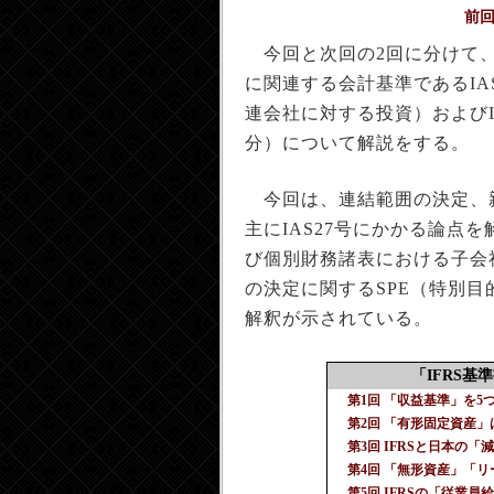
前
今回と次回の2回に分けて
に関連する会計基準であるIAS
連会社に対する投資）およびI
分）について解説をする。
今回は、連結範囲の決定、
主にIAS27号にかかる論点を
び個別財務諸表における子会
の決定に関するSPE（特別目
解釈が示されている。
「IFRS
第1回 「収益基準」を
第2回 「有形固定資産
第3回 IFRSと日本の
第4回 「無形資産」「
第5回 IFRSの「従業