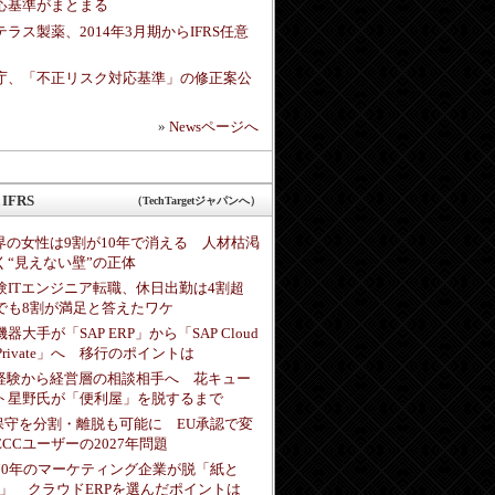
応基準がまとまる
テラス製薬、2014年3月期からIFRS任意
庁、「不正リスク対応基準」の修正案公
»
Newsページへ
IFRS
（TechTargetジャパンへ）
業界の女性は9割が10年で消える 人材枯渇
く“見えない壁”の正体
験ITエンジニア転職、休日出勤は4割超
でも8割が満足と答えたワケ
器大手が「SAP ERP」から「SAP Cloud
 Private」へ 移行のポイントは
未経験から経営層の相談相手へ 花キュー
ト星野氏が「便利屋」を脱するまで
P保守を分割・離脱も可能に EU承認で変
ECCユーザーの2027年問題
70年のマーケティング企業が脱「紙と
cel」 クラウドERPを選んだポイントは