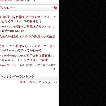
ダウンロード
一覧
高686億円を目指すクラウドサービス、そ
アとなるストレージの要件とは
ベーションが新たな事業継続リスクをも
す時代のBCMとは？
事業継続が進捗しない3つの要因とその解決
特集：5つの特徴からベンチマーク、事例
SoftLayer」のすべてがわかる
たの会社のシステム運用体制は硬直化し
ませんか？ チェックリストで診断
hTargetジャパン
」会員（無料）への登録が必要で
す
ントカレンダーランキング
＠IT イベントカレンダーへ