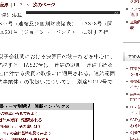
ク対
回記事
｜
1
2
3
｜
次のページ
アス
PR
適用
、連結決算
金融
27号（連結及び個別財務諸表）、IAS28号（関
表
AS31号（ジョイント・ベンチャーに対する持
親子会社間における決算日の統一などを中心に、
ERP＆
解説する。IAS27号は、連結の範囲、連結手続及
IT
社に対する投資の取扱いに適用される。連結範囲
を招
未経
的事業体）の取扱いについては、別途SIC12号で
それ
歯科機
ERP
基準書テーマ別解説」連載インデックス
IT
ピッ
5つの観点から見てみよう
SA
」は2つの要件で認識される
わる
「減損会計」、その違いは？
創業
リース」の会計基準を見てみよう
Ex
員給付」「退職給付」を理解する