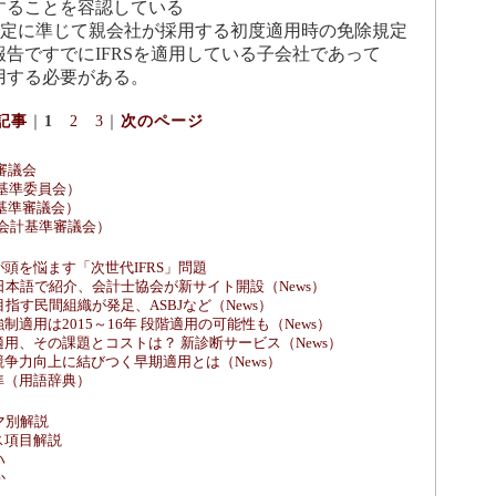
することを容認している
の規定に準じて親会社が採用する初度適用時の免除規定
告ですでにIFRSを適用している子会社であって
用する必要がある。
記事
｜
1
2
3
｜
次のページ
審議会
計基準委員会）
計基準審議会）
務会計基準審議会）
頭を悩ます「次世代IFRS」問題
を日本語で紹介、会計士協会が新サイト開設（News）
目指す民間組織が発足、ASBJなど（News）
適用は2015～16年 段階適用の可能性も（News）
用、その課題とコストは？ 新診断サービス（News）
争力向上に結びつく早期適用とは（News）
準（用語辞典）
マ別解説
ス項目解説
ハ
か