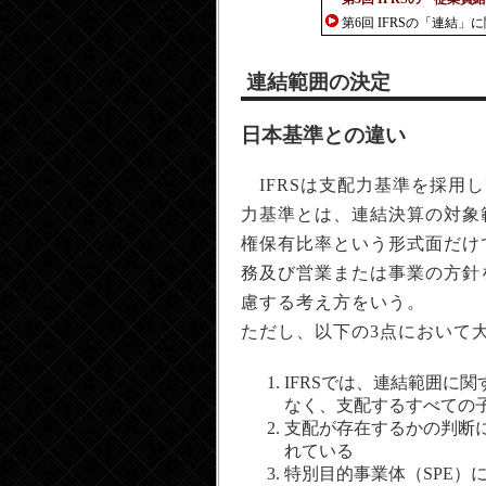
第6回 IFRSの「連結
連結範囲の決定
日本基準との違い
IFRSは支配力基準を採用
力基準とは、連結決算の対象
権保有比率という形式面だけ
務及び営業または事業の方針
慮する考え方をいう。
ただし、以下の3点において
IFRSでは、連結範囲に
なく、支配するすべての
支配が存在するかの判断
れている
特別目的事業体（SPE）