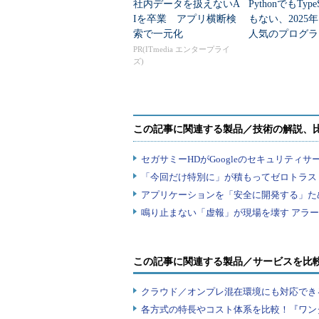
社内データを扱えないA
PythonでもTypeS
Iを卒業 アプリ横断検
もない、2025
索で一元化
人気のプログラ
言語」
PR(ITmedia エンタープライ
ズ)
この記事に関連する製品／サービスを比
クラウド／オンプレ混在環境にも対応でき
各方式の特長やコスト体系を比較！『ワン