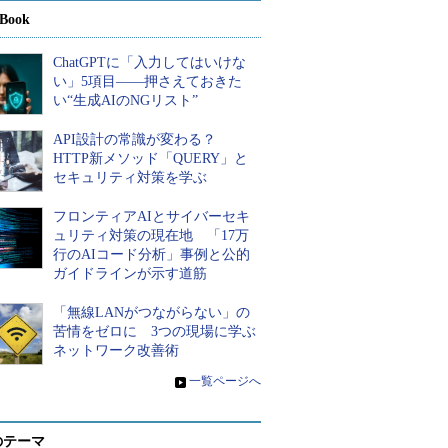
Book
ChatGPTに「入力してはいけな
い」5項目――押さえておきた
い“生成AIのNGリスト”
API設計の常識が変わる？
HTTP新メソッド「QUERY」と
セキュリティ対策を学ぶ
フロンティアAIとサイバーセキ
ュリティ対策の現在地 「17万
行のAIコード分析」事例と公的
ガイドラインが示す道筋
「無線LANがつながらない」の
苦情をゼロに 3つの現場に学ぶ
ネットワーク改善術
»
一覧ページへ
のテーマ