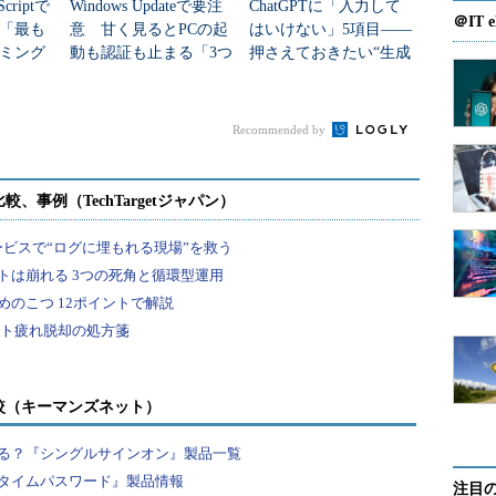
criptで
Windows Updateで要注
ChatGPTに「入力して
＠IT e
年「最も
意 甘く見るとPCの起
はいけない」5項目――
ミング
動も認証も止まる「3つ
押さえておきたい“生成
のセキュリティ移行」
AIのNGリスト”
Recommended by
較（キーマンズネット）
る？『シングルサインオン』製品一覧
タイムパスワード』製品情報
注目