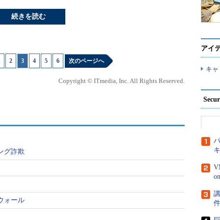
続きを読む
アイ
1
|
2
|
3
|
4
|
5
|
6
次のページへ
キャ
Copyright © ITmedia, Inc. All Rights Reserved.
Secu
パ
ング詐欺
V
講
ウォール