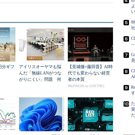
よ
い
8
C
―
G
万円分ギフ
アイリスオーヤマも悩
【見城徹×藤田晋】AI時
C
んだ「無線LANがつな
代でも変わらない経営
A
がりにくい」問題 何
者の本質
を変えて解決した？
PR(FINCHI on GOETHE)
R