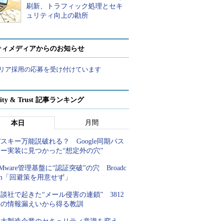
刷新、トラフィック処理とセキ
ュリティ向上の勘所
ティメディアからのお知らせ
リア採用の応募を受け付けています
rity & Trust 記事ランキング
月間
本日
スキー万能説破れる？ Google同期パス
キー実装に見つかった“想定外の穴”
Mware管理基盤に“認証突破”の穴 Broadc
om「回避策を用意せず」
談社で起きた“メール侵害の連鎖” 3812
件の情報漏えいから得る教訓