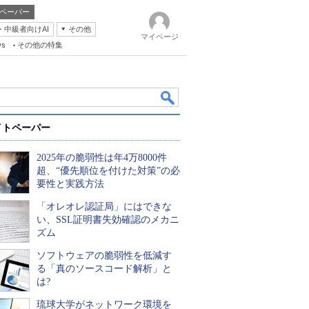
ペーパー
・中級者向けAI
その他
マイページ
ws
その他の特集
イトペーパー
2025年の脆弱性は年4万8000件
超、“優先順位を付けた対策”の必
要性と実践方法
「オレオレ認証局」にはできな
k
い、SSL証明書失効確認のメカニ
ズム
ソフトウェアの脆弱性を低減す
る「真のソースコード解析」と
は?
琉球大学がネットワーク環境を