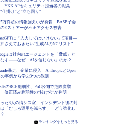
巨大製造企業のセキュリティ意識を変え
 YKK APセキュリティ担当者の泥臭
“仕掛け”と“立ち回り”
85万件超の情報漏えいが発覚 BASE子会
社のEストアーが不正アクセス被害
hatGPTに「入力してはいけない」5項目―
押さえておきたい“生成AIのNGリスト”
oogleは社内のエージェントを「脅威」と
見なす――なぜ「AIを信じない」のか？
laude暴走、企業に侵入 AnthropicとOpen
Iの事例から学ぶ3つの教訓
edisのRCE脆弱性、PoC公開で危険度増
す 修正済み脆弱性の“抜け穴”が判明
たった3人の情シス室、インシデント後の対
策は「むしろ運用を減らす」 どう強化し
た？
»
ランキングをもっと見る