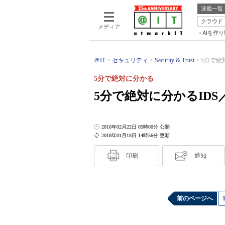
連載一覧
クラウド
メディア
AIを作
＠IT
セキュリティ
Security & Trust
5分で絶対
5分で絶対に分かる
5分で絶対に分かるIDS／
2016年02月22日 05時00分 公開
2018年01月18日 14時56分 更新
印刷
通知
前のページへ