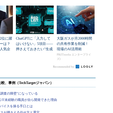
2位に躍
ChatGPTに「入力して
大阪ガスが月2000時間
ダーは？
はいけない」5項目――
の共有作業を削減！
人気企
押さえておきたい“生成
現場のAI活用術
AIのNGリスト”
PR(ITmedia エンタープライ
ズ)
Recommended by