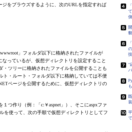
ージをブラウズするように、次のURLを指定すれば
側
開
貌
「
pub\wwwroot」フォルダ以下に格納されたファイルが
とになっているが、仮想ディレクトリを設定すること
“
ダ・ツリーに格納されたファイルを公開することも
ルト・ルート・フォルダ以下に格納していては不便
P
.NETページを公開するために、仮想ディレクトリの
既
作り（例：「c:￥aspnet」）、そこにaspxファ
ールを使って、次の手順で仮想ディレクトリとしてフ
で