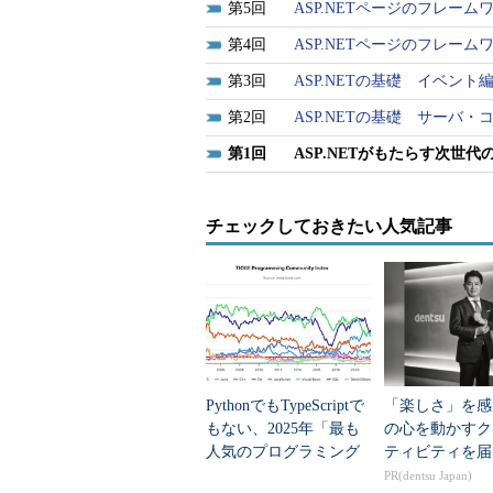
5
ASP.NETページのフレー
4
ASP.NETページのフレー
3
ASP.NETの基礎 イベント
2
ASP.NETの基礎 サーバ
1
ASP.NETがもたらす次世代
チェックしておきたい人気記事
PythonでもTypeScriptで
「楽しさ」を感
もない、2025年「最も
の心を動かすク
人気のプログラミング
ティビティを届
言語」
PR(dentsu Japan)