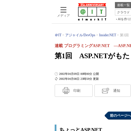
連載一覧
クラウド
メディア
AIを作
＠IT
アジャイル/DevOps
Insider.NET
第1回 
連載 プログラミングASP.NET ―AS
第1回 ASP.NETが
2002年04月09日 00時00分 公開
2002年04月08日 23時59分 更新
印刷
通知
前のページへ
ちょっとASP.NET