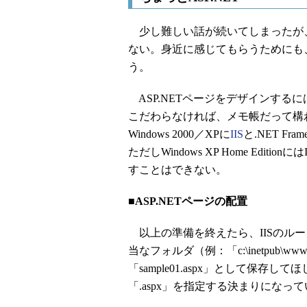
少し難しい話が続いてしまったが、A
ない。身近に感じてもらうためにも、
う。
ASP.NETページをデザインする
こだわらなければ、メモ帳だって構わ
Windows 2000／XPに
IIS
と.NET F
ただしWindows XP Home Edit
すことはできない。
■ASP.NETページの配置
以上の準備を終えたら、IISのルート・フ
当なフォルダ（例：「c:\inetpub\www
「sample01.aspx」として保存
「.aspx」を指定する決まりになっ