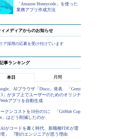
「Amazon Honeycode」を使った
業務アプリ作成方法
ティメディアからのお知らせ
リア採用の応募を受け付けています
 記事ランキング
月間
本日
oogle、AIブラウザ「Disco」発表 「Gemi
i 3」がタブ上でユーザーのためのオリジナ
Webアプリを自動生成
ークンコストを10分の1に 「GitHub Cop
lot」はどう削減したのか
AIがコードを書く時代、新職種FDEが需
要増」 7割のエンジニアが思う理由