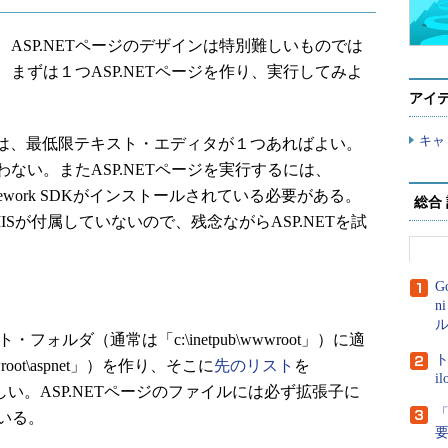
SP.NETページのデザインは特別難しいものでは
まずは１つASP.NETページを作り、実行してみよ
アイ
キャ
には、最低限テキスト・エディタが１つあればよい。
ない。またASP.NETページを実行するには、
ramework SDKがインストールされている必要がある。
総合
ionにはIISが付属していないので、残念ながらASP.NETを試
G
n
ル
ォルダ（通常は「c:\inetpub\wwwroot」）に適
ト
root\aspnet」）を作り、そこに
先のリスト
を
i
してほしい。ASP.NETページのファイルには必ず拡張子に
「
ている。