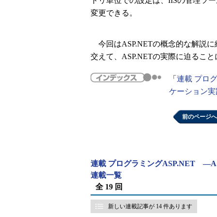
トリ単位での設定は、IISの管理ツ
変更できる。
今回はASP.NETの概念的な解説
交えて、ASP.NETの実際に迫るこ
「
連載 プログ
ケーション
前のページへ
連載 プログラミングASP.NET ―
連載一覧
全 19 回
新しい連載記事が 14 件あります