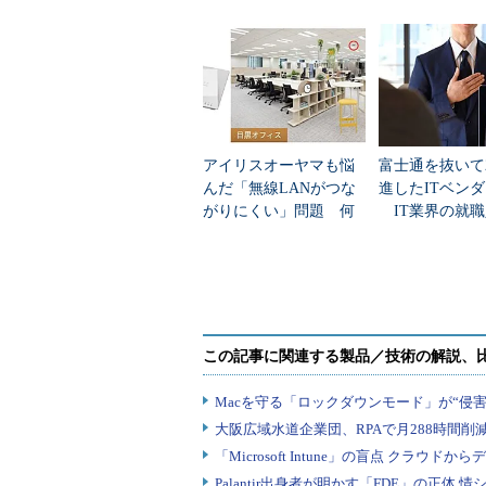
アイリスオーヤマも悩
富士通を抜いて
んだ「無線LANがつな
進したITベン
がりにくい」問題 何
IT業界の就職
を変えて解決した？
業トップ20