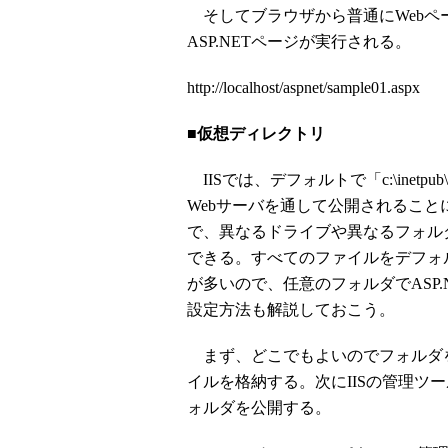
そしてブラウザから普通にWebペ
ASP.NETページが実行される。
http://localhost/aspnet/sample01.aspx
■仮想ディレクトリ
IISでは、デフォルトで「c:\inet
Webサーバを通して公開されるこ
で、異なるドライブや異なるフォル
できる。すべてのファイルをデフォ
が多いので、任意のフォルダでASP
設定方法も解説しておこう。
まず、どこでもよいのでフォルダを１つ
イルを格納する。次にIISの管理ツ
ォルダを公開する。