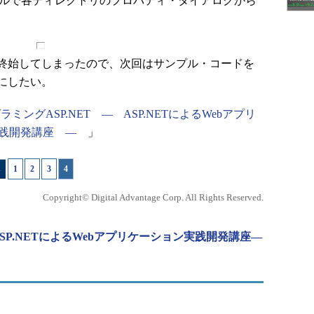
ールで各ディレクトリのプロパティ・ダイアログから
に終始してしまったので、次回はサンプル・コードを
とにしたい。
ラミングASP.NET ― ASP.NETによるWebアプリ
実践開発講座 ―
」
1
|
2
|
3
|
4
Copyright© Digital Advantage Corp. All Rights Reserved.
ASP.NETによるWebアプリケーション実践開発講座―