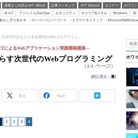
連載まとめ読み＠IT eBook
記事ランキング
＠IT Special
セミナー
ホワイト
AI IoT
アジャイル/DevOps
セキュリティ
キャリア&スキル
Windows
初
り動かし守り生かす
ローコード/ノーコード
クラウドネイティブ
Microsoft&Windo
Server & Storage
HTML5 + UX
ASP.NETがもたらす次世代のWebプログラミン...
Smart & Social
P.NETによるWebアプリケーション実践開発講座―
Coding Edge
もたらす次世代のWebプログラミング
ホワ
Java Agile
（4/4 ページ）
Database Expert
[
田口景介
，
著
]
Linux ＆ OSS
Master of IP Networ
見る
Share
Security & Trust
Test & Tools
1
|
2
|
3
|
4
Insider.NET
ブログ