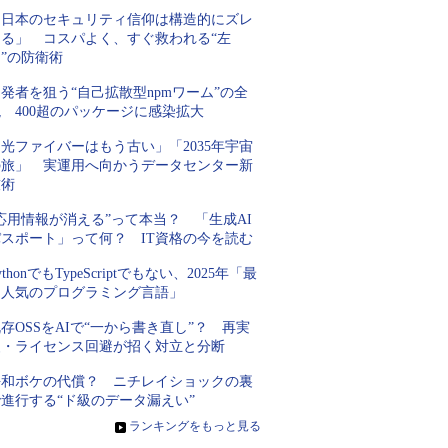
「日本のセキュリティ信仰は構造的にズレ
てる」 コスパよく、すぐ救われる“左
”の防衛術
発者を狙う“自己拡散型npmワーム”の全
 400超のパッケージに感染拡大
光ファイバーはもう古い」「2035年宇宙
の旅」 実運用へ向かうデータセンター新
技術
応用情報が消える”って本当？ 「生成AI
パスポート」って何？ IT資格の今を読む
ythonでもTypeScriptでもない、2025年「最
も人気のプログラミング言語」
存OSSをAIで“一から書き直し”？ 再実
装・ライセンス回避が招く対立と分断
平和ボケの代償？ ニチレイショックの裏
進行する“ド級のデータ漏えい”
»
ランキングをもっと見る