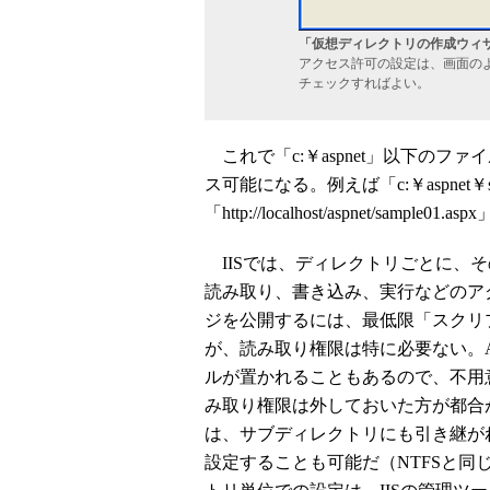
「仮想ディレクトリの作成ウィ
アクセス許可の設定は、画面のよ
チェックすればよい。
これで「c:￥aspnet」以下のファ
ス可能になる。例えば「c:￥aspnet￥sa
「http://localhost/aspnet/sam
IISでは、ディレクトリごとに、
読み取り、書き込み、実行などのアク
ジを公開するには、最低限「スクリ
が、読み取り権限は特に必要ない。A
ルが置かれることもあるので、不用
み取り権限は外しておいた方が都合
は、サブディレクトリにも引き継が
設定することも可能だ（NTFSと