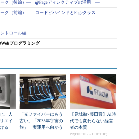
ムワーク（後編）― @Pageディレクティブの活用 ―
ムワーク（前編）― コードビハインドとPageクラス ―
編
・コントロール編
のWebプログラミング
じ、人
「光ファイバーはもう
【見城徹×藤田晋】AI時
リエイ
古い」「2035年宇宙の
代でも変わらない経営
ける
旅」 実運用へ向かう
者の本質
データセンター新技術
PR(FINCHI on GOETHE)